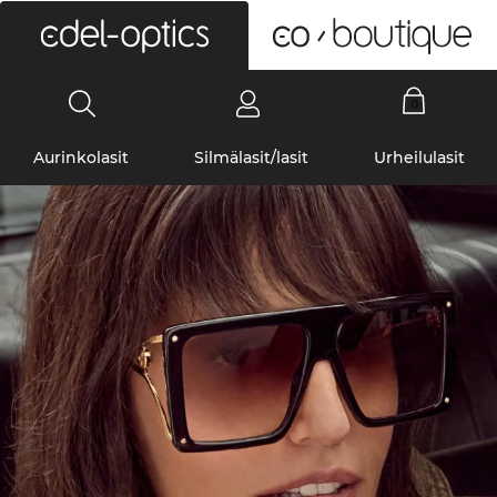
0
Aurinkolasit
Silmälasit/lasit
Urheilulasit