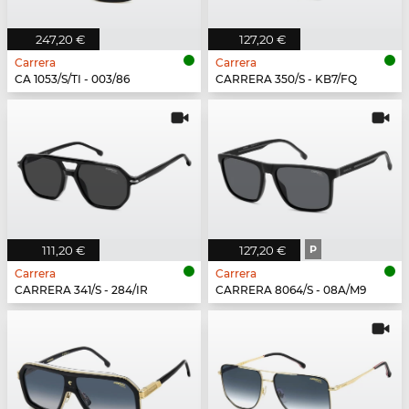
247,20 €
127,20 €
Carrera
Carrera
CA 1053/S/TI - 003/86
CARRERA 350/S - KB7/FQ
111,20 €
127,20 €
P
Carrera
Carrera
CARRERA 341/S - 284/IR
CARRERA 8064/S - 08A/M9