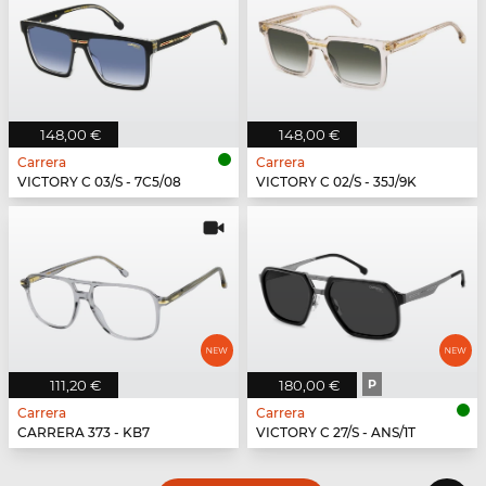
148,00 €
148,00 €
Carrera
Carrera
VICTORY C 03/S - 7C5/08
VICTORY C 02/S - 35J/9K
111,20 €
180,00 €
P
Carrera
Carrera
CARRERA 373 - KB7
VICTORY C 27/S - ANS/1T