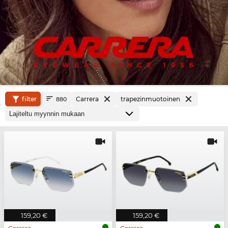
filter
Carrera
trapezinmuotoinen
880
159,20 €
159,20 €