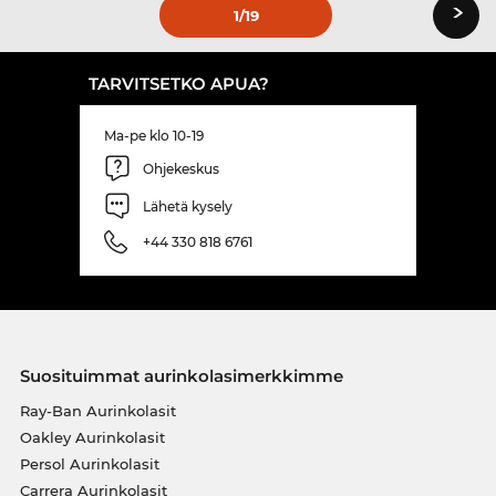
›
1
/19
TARVITSETKO APUA?
Ma-pe klo 10-19
Ohjekeskus
Lähetä kysely
+44 330 818 6761
Suosituimmat aurinkolasimerkkimme
Ray-Ban Aurinkolasit
Oakley Aurinkolasit
Persol Aurinkolasit
Carrera Aurinkolasit