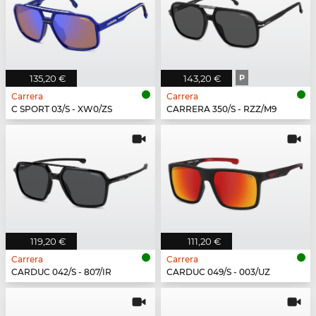
135,20 €
143,20 €
P
Carrera
Carrera
C SPORT 03/S - XW0/ZS
CARRERA 350/S - RZZ/M9
119,20 €
111,20 €
Carrera
Carrera
CARDUC 042/S - 807/IR
CARDUC 049/S - 003/UZ