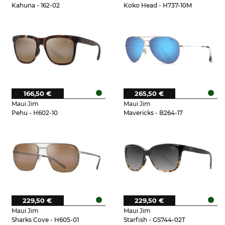
Kahuna - 162-02
Koko Head - H737-10M
166,50 €
265,50 €
Maui Jim
Maui Jim
Pehu - H602-10
Mavericks - B264-17
229,50 €
229,50 €
Maui Jim
Maui Jim
Sharks Cove - H605-01
Starfish - GS744-02T