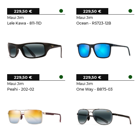
229,50 €
229,50 €
Maui Jim
Maui Jim
Lele Kawa - 811-11D
Ocean - RS723-12B
229,50 €
229,50 €
Maui Jim
Maui Jim
Peahi - 202-02
One Way - B875-03