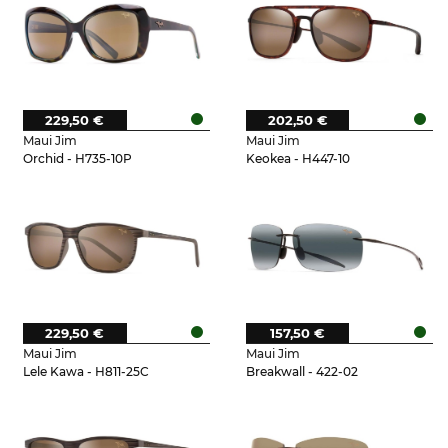
229,50 €
202,50 €
Maui Jim
Maui Jim
Orchid - H735-10P
Keokea - H447-10
229,50 €
157,50 €
Maui Jim
Maui Jim
Lele Kawa - H811-25C
Breakwall - 422-02