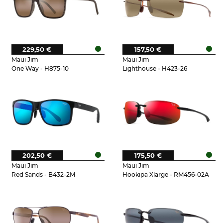
229,50 €
157,50 €
Maui Jim
Maui Jim
One Way - H875-10
Lighthouse - H423-26
202,50 €
175,50 €
Maui Jim
Maui Jim
Red Sands - B432-2M
Hookipa Xlarge - RM456-02A