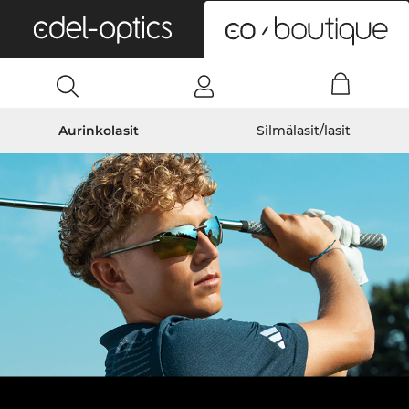
0
Aurinkolasit
Silmälasit/lasit