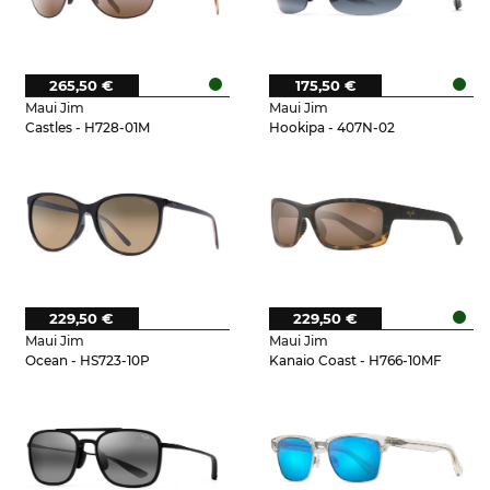
265,50 €
175,50 €
Maui Jim
Maui Jim
Castles - H728-01M
Hookipa - 407N-02
229,50 €
229,50 €
Maui Jim
Maui Jim
Ocean - HS723-10P
Kanaio Coast - H766-10MF