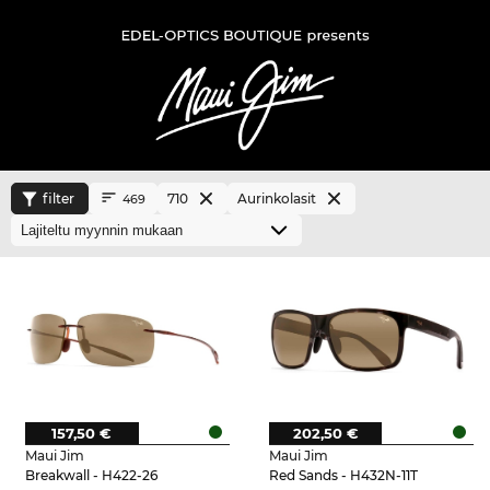
filter
710
Aurinkolasit
469
157,50 €
202,50 €
Maui Jim
Maui Jim
Breakwall - H422-26
Red Sands - H432N-11T