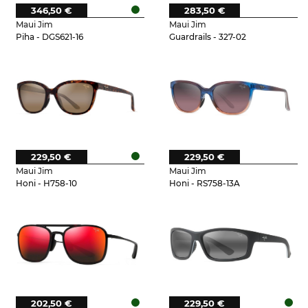
346,50 €
283,50 €
Maui Jim
Maui Jim
Piha - DGS621-16
Guardrails - 327-02
229,50 €
229,50 €
Maui Jim
Maui Jim
Honi - H758-10
Honi - RS758-13A
202,50 €
229,50 €