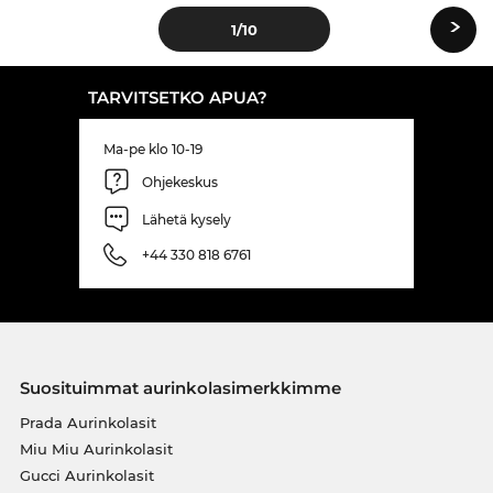
›
1
/10
TARVITSETKO APUA?
Ma-pe klo 10-19
Ohjekeskus
Lähetä kysely
+44 330 818 6761
Suosituimmat aurinkolasimerkkimme
Prada Aurinkolasit
Miu Miu Aurinkolasit
Gucci Aurinkolasit