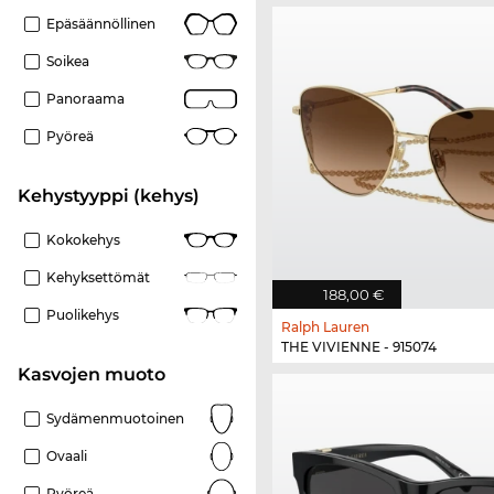
Epäsäännöllinen
Soikea
Panoraama
Pyöreä
Kehystyyppi (kehys)
Kokokehys
Kehyksettömät
188,00 €
Puolikehys
Ralph Lauren
THE VIVIENNE - 915074
Kasvojen muoto
Sydämenmuotoinen
Ovaali
Pyöreä