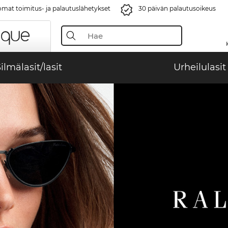
mat toimitus- ja palautuslähetykset
30 päivän palautusoikeus
ilmälasit/lasit
Urheilulasit