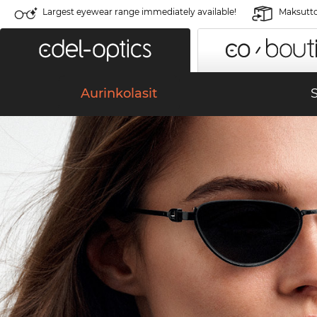
Largest eyewear range immediately available!
Maksutto
Aurinkolasit
S