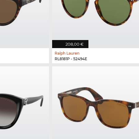
208,00 €
Ralph Lauren
RL8181P - 52494E