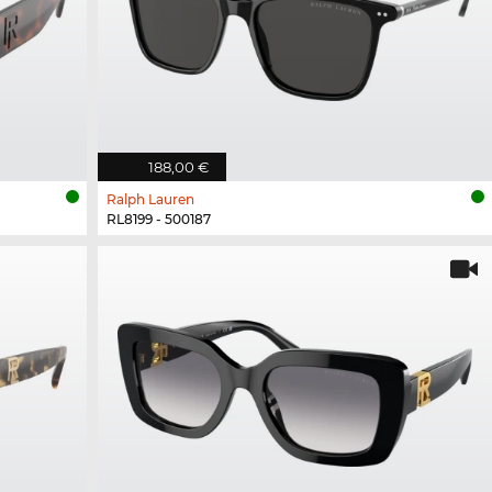
188,00 €
Ralph Lauren
RL8199 - 500187