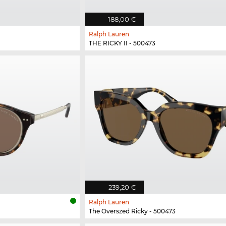
188,00 €
Ralph Lauren
THE RICKY II - 500473
239,20 €
Ralph Lauren
The Overszed Ricky - 500473