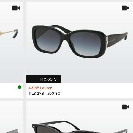
140,00 €
Ralph Lauren
RL8127B - 50018G