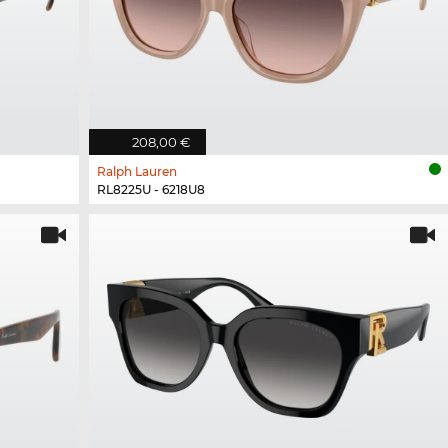
208,00 €
Ralph Lauren
RL8225U - 6218U8