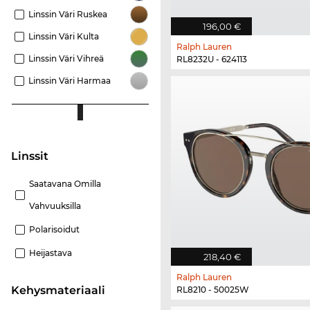
Linssin Väri Ruskea
196,00 €
Linssin Väri Kulta
Ralph Lauren
Linssin Väri Vihreä
RL8232U - 624113
Linssin Väri Harmaa
Linssit
Saatavana Omilla
Vahvuuksilla
Polarisoidut
Heijastava
218,40 €
Ralph Lauren
Kehysmateriaali
RL8210 - 50025W