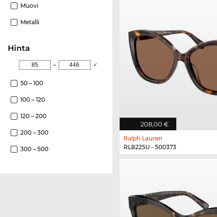
Muovi
Metalli
Hinta
–
✓
50 – 100
100 – 120
120 – 200
208,00 €
200 – 300
Ralph Lauren
RL8225U - 500373
300 – 500