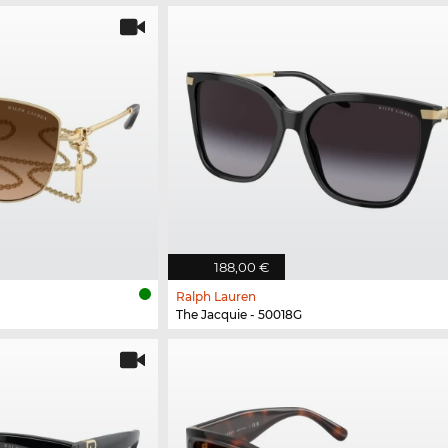
188,00 €
Ralph Lauren
The Jacquie - 50018G