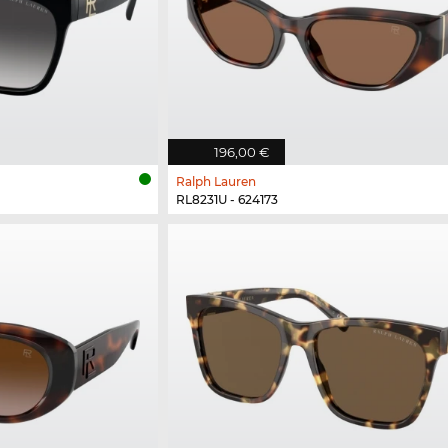
196,00 €
Ralph Lauren
RL8231U - 624173