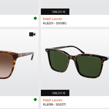
188,00 €
Ralph Lauren
RL8201 - 50018G
188,00 €
Ralph Lauren
RL8199 - 500371