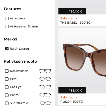
Features
196,00 €
Varastossa
Ralph Lauren
THE ISABEL - 50018G
Virtuaalinen Sovitus
Merkki
Ralph Lauren
Kehyksen muoto
Neliömäinen
Pilot
Cat-Eye
188,00 €
Panto
Ralph Lauren
RL8201 - 500713
Suorakulmio