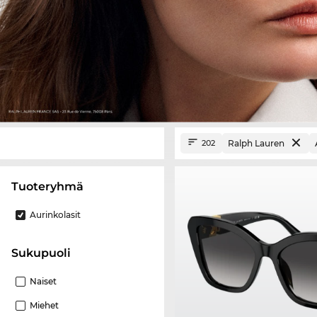
Ralph Lauren
202
Tuoteryhmä
Aurinkolasit
Sukupuoli
Naiset
Miehet