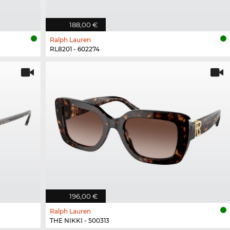
188,00 €
Ralph Lauren
RL8201 - 602274
196,00 €
Ralph Lauren
THE NIKKI - 500313