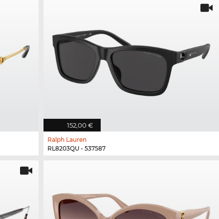
152,00 €
Ralph Lauren
RL8203QU - 537587