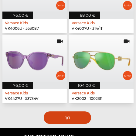
76,00 €
88,00 €
Versace Kids
Versace Kids
VK4006U - 553087
VK4007U - 314/1T
76,00 €
104,00 €
Versace Kids
Versace Kids
VK4427U - 53734V
VK2002 - 10023R
1
/1