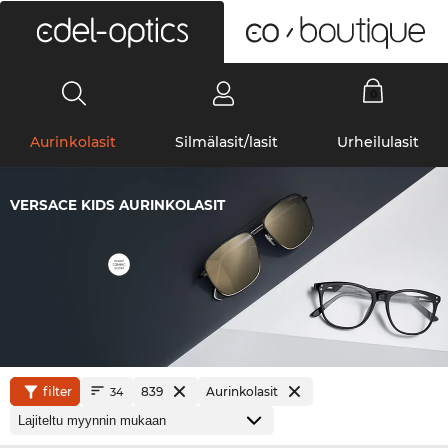
0
Aurinkolasit
Silmälasit/lasit
Urheilulasit
VERSACE KIDS AURINKOLASIT
filter
839
Aurinkolasit
34