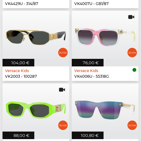
VK4429U - 314/87
VK4007U - GB1/87
104,00 €
76,00 €
Versace Kids
Versace Kids
VK2003 - 100287
VK4006U - 55318G
88,00 €
100,80 €