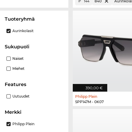
840
Aurinkolas
144
Tuoteryhmä
Aurinkolasit
Sukupuoli
Naiset
Miehet
Features
390,00 €
Uutuudet
Philipp Plein
SPP147M - 0K07
Merkki
Philipp Plein