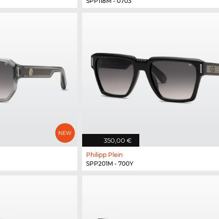
SPP118M - 0703
350,00 €
Philipp Plein
SPP201M - 700Y