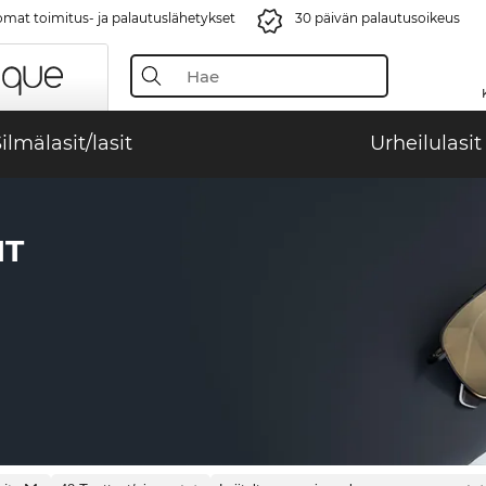
mat toimitus- ja palautuslähetykset
30 päivän palautusoikeus
ilmälasit/lasit
Urheilulasit
IT