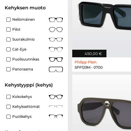
Kehyksen muoto
Neliömäinen
Pilot
Suorakulmio
Cat-Eye
450,00 €
Puolisuunnikas
Philipp Plein
SPP129M - 0700
Panoraama
Kehystyyppi (kehys)
Kokokehys
Kehyksettömät
Puolikehys