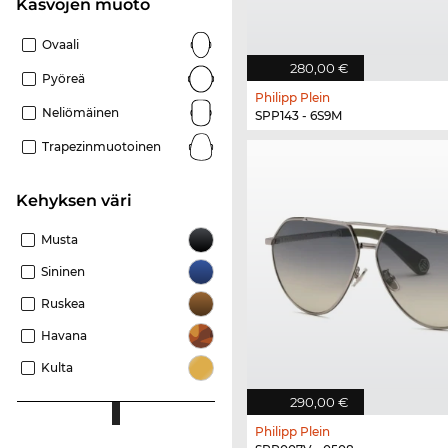
Kasvojen muoto
Ovaali
280,00 €
Pyöreä
Philipp Plein
Neliömäinen
SPP143 - 6S9M
Trapezinmuotoinen
Kehyksen väri
Musta
Sininen
Ruskea
Havana
Kulta
290,00 €
Philipp Plein