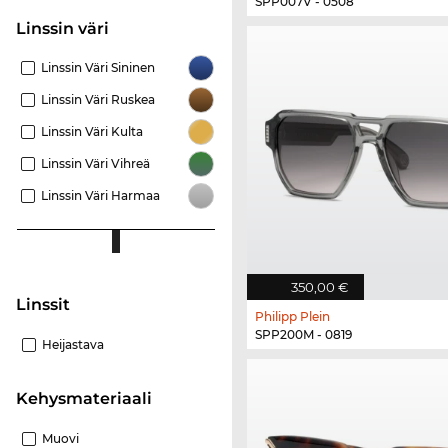
SPP007V - 0508
Linssin väri
Linssin Väri Sininen
Linssin Väri Ruskea
Linssin Väri Kulta
Linssin Väri Vihreä
Linssin Väri Harmaa
350,00 €
Linssit
Philipp Plein
SPP200M - 0819
Heijastava
Kehysmateriaali
Muovi