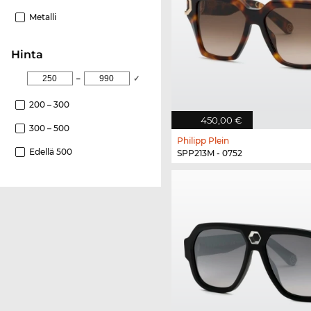
Metalli
Hinta
–
✓
200 – 300
450,00 €
300 – 500
Philipp Plein
Edellä 500
SPP213M - 0752