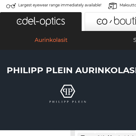
Largest eyewear range immediately available!
Maksutto
Aurinkolasit
S
PHILIPP PLEIN AURINKOLAS