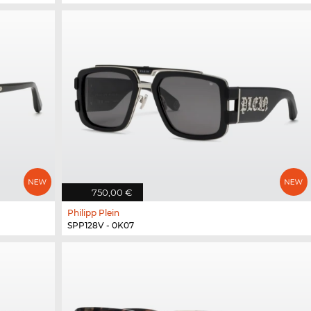
750,00 €
Philipp Plein
SPP128V - 0K07