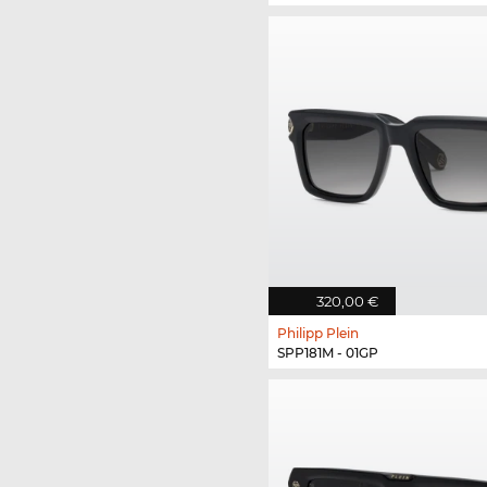
320,00 €
Philipp Plein
SPP181M - 01GP