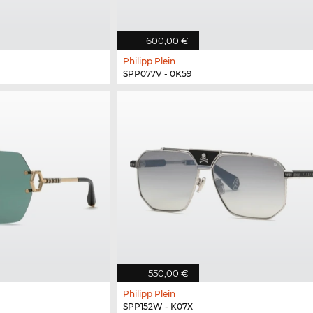
600,00 €
Philipp Plein
SPP077V - 0K59
550,00 €
Philipp Plein
SPP152W - K07X