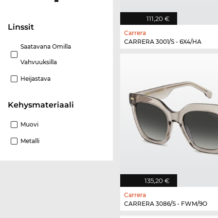
111,20 €
Linssit
Carrera
CARRERA 3001/S - 6X4/HA
Saatavana Omilla
Vahvuuksilla
Heijastava
Kehysmateriaali
Muovi
Metalli
135,20 €
Carrera
CARRERA 3086/S - FWM/9O