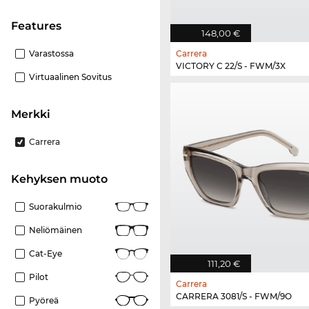
Features
148,00 €
Varastossa
Carrera
VICTORY C 22/S - FWM/3X
Virtuaalinen Sovitus
Merkki
Carrera
Kehyksen muoto
Suorakulmio
Neliömäinen
Cat-Eye
111,20 €
Pilot
Carrera
CARRERA 3081/S - FWM/9O
Pyöreä