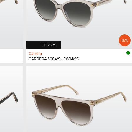
111,20 €
Carrera
CARRERA 3084/S - FWM/9O