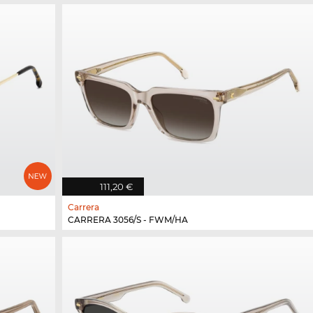
111,20 €
Carrera
CARRERA 3056/S - FWM/HA