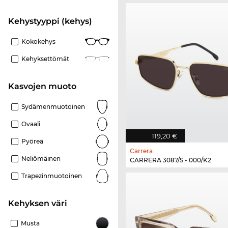
Kehystyyppi (kehys)
Kokokehys
Kehyksettömät
Kasvojen muoto
Sydämenmuotoinen
Ovaali
119,20 €
Pyöreä
Carrera
Neliömäinen
CARRERA 3087/S - 000/K2
Trapezinmuotoinen
Kehyksen väri
Musta