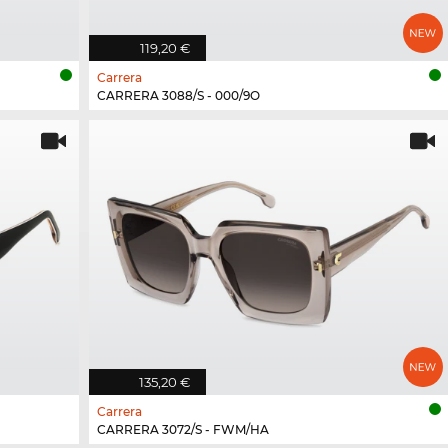
119,20 €
Carrera
CARRERA 3088/S - 000/9O
135,20 €
Carrera
CARRERA 3072/S - FWM/HA