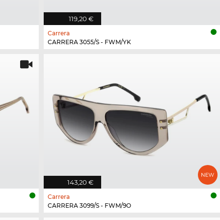
119,20 €
Carrera
CARRERA 3055/S - FWM/YK
143,20 €
Carrera
CARRERA 3099/S - FWM/9O