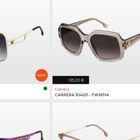
135,20 €
Carrera
CARRERA 3045/S - FWM/HA