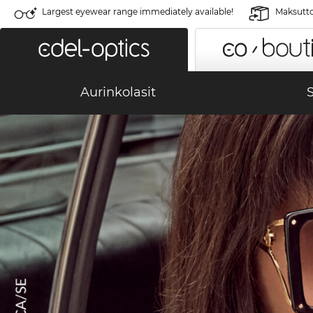
Largest eyewear range immediately available!
Maksutto
Aurinkolasit
S