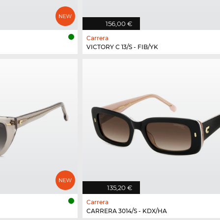
156,00 €
Carrera
VICTORY C 13/S - FIB/YK
135,20 €
Carrera
CARRERA 3014/S - KDX/HA