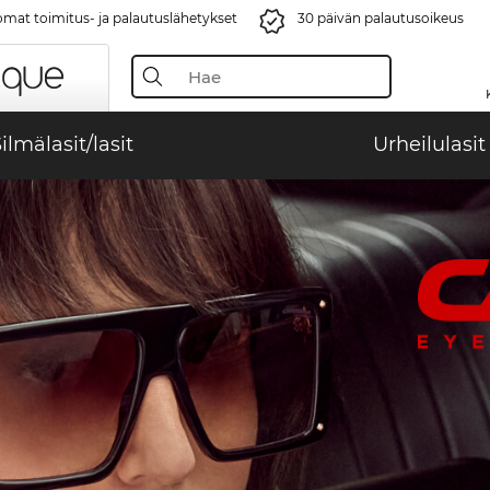
mat toimitus- ja palautuslähetykset
30 päivän palautusoikeus
ilmälasit/lasit
Urheilulasit