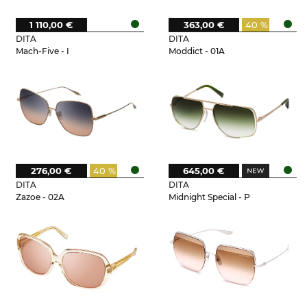
1 110,00 €
363,00 €
40 %
DITA
DITA
Mach-Five - I
Moddict - 01A
276,00 €
40 %
645,00 €
DITA
DITA
Zazoe - 02A
Midnight Special - P