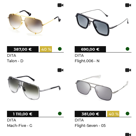
387,00 €
40 %
690,00 €
DITA
DITA
Talon - D
Flight.006 - N
1 110,00 €
381,00 €
40 %
DITA
DITA
Mach-Five - G
Flight-Seven - 05