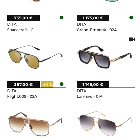
735,00 €
1 175,00 €
DITA
DITA
Spacecraft - C
Grand-Emperik - 02A
387,00 €
40 %
1 145,00 €
DITA
DITA
Flight.009 - 02A
Lxn-Evo - 01A