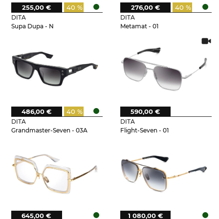
255,00 €
40 %
276,00 €
40 %
DITA
DITA
Supa Dupa - N
Metamat - 01
486,00 €
40 %
590,00 €
DITA
DITA
Grandmaster-Seven - 03A
Flight-Seven - 01
645,00 €
1 080,00 €