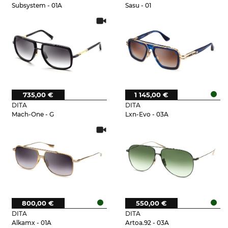
Subsystem - 01A
Sasu - 01
735,00 €
1 145,00 €
DITA
DITA
Mach-One - G
Lxn-Evo - 03A
800,00 €
550,00 €
DITA
DITA
Alkamx - 01A
Artoa.92 - 03A