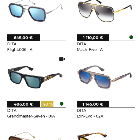
645,00 €
1 110,00 €
DITA
DITA
Flight.006 - A
Mach-Five - A
486,00 €
40 %
1 145,00 €
DITA
DITA
Grandmaster-Seven - 01A
Lxn-Evo - 02A