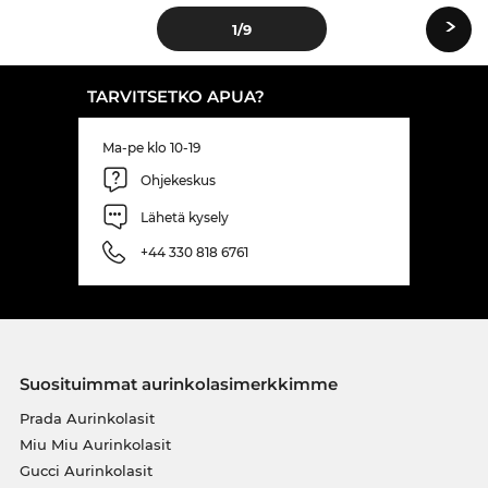
›
1
/9
TARVITSETKO APUA?
Ma-pe klo 10-19
Ohjekeskus
Lähetä kysely
+44 330 818 6761
Suosituimmat aurinkolasimerkkimme
Prada Aurinkolasit
Miu Miu Aurinkolasit
Gucci Aurinkolasit