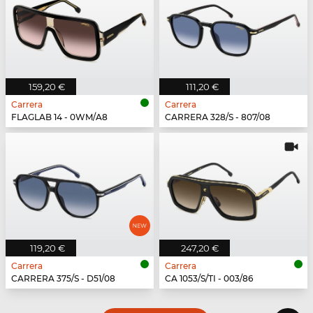
159,20 €
111,20 €
Carrera
Carrera
FLAGLAB 14 - 0WM/A8
CARRERA 328/S - 807/08
119,20 €
247,20 €
Carrera
Carrera
CARRERA 375/S - D51/08
CA 1053/S/TI - 003/86