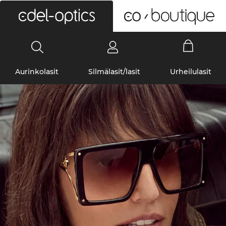
0
Aurinkolasit
Silmälasit/lasit
Urheilulasit