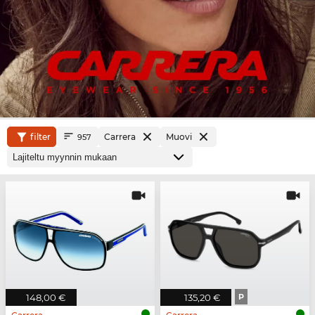
filter
Carrera
Muovi
957
148,00 €
135,20 €
P