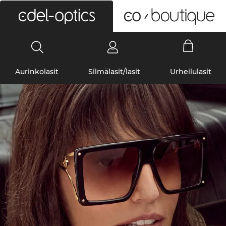
0
Aurinkolasit
Silmälasit/lasit
Urheilulasit