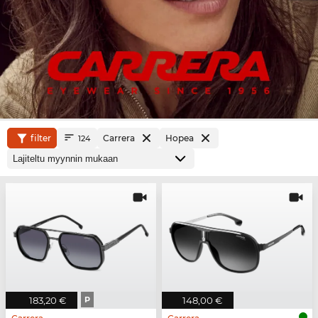
filter
Carrera
Hopea
124
183,20 €
P
148,00 €