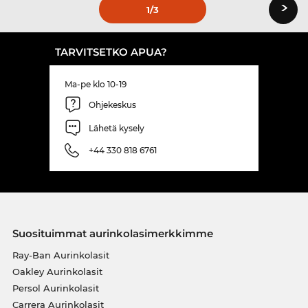
›
1
/3
TARVITSETKO APUA?
Ma-pe klo 10-19
Ohjekeskus
Lähetä kysely
+44 330 818 6761
Suosituimmat aurinkolasimerkkimme
Ray-Ban Aurinkolasit
Oakley Aurinkolasit
Persol Aurinkolasit
Carrera Aurinkolasit