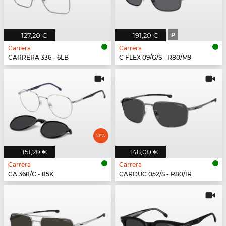
127,20 €
191,20 €
P
Carrera
Carrera
CARRERA 336 - 6LB
C FLEX 09/G/S - R80/M9
151,20 €
148,00 €
Carrera
Carrera
CA 368/C - 85K
CARDUC 052/S - R80/IR