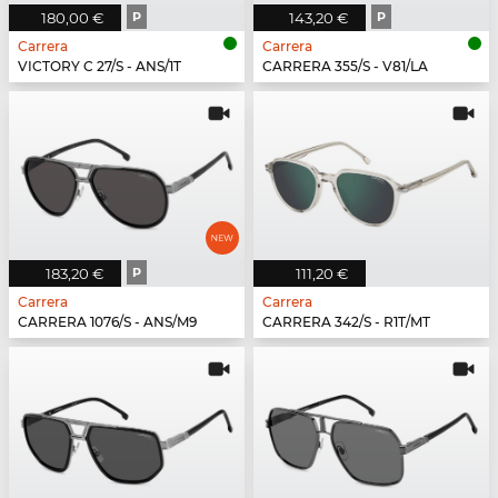
180,00 €
P
143,20 €
P
Carrera
Carrera
VICTORY C 27/S - ANS/1T
CARRERA 355/S - V81/LA
183,20 €
P
111,20 €
Carrera
Carrera
CARRERA 1076/S - ANS/M9
CARRERA 342/S - R1T/MT