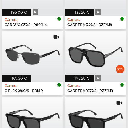
196,00 €
P
135,20 €
P
Carrera
Carrera
CARDUC 037/S - R80/H4
CARRERA 349/S - RZZ/M9
167,20 €
175,20 €
P
Carrera
Carrera
C FLEX 09/G/S - R81/IR
CARRERA 1077/S - RZZ/M9