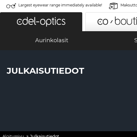
Largest eyewear range immediately available!
Maksutto
Aurinkolasit
S
JULKAISUTIEDOT
Aloitussivu
>
Julkaisutiedot