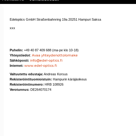
Edeloptics GmbH Straßenbahnring 19a 20251 Hampuri Saksa
xxx
Puhelin:
+49 40 87 409 688 (ma-pe klo 10-18)
Avaa yhteydenottolomake
Yhteystiedot
:
info@edel-optics.fi
Sähköposti:
www.edel-optics.fi
Internet:
Valtuutettu edustaja:
Andreas Korsus
Rekisteröintituomioistuin:
Hampurin käräjäoikeus
Rekisteröintinumero:
HRB 108926
Verotunnus:
DE264070174