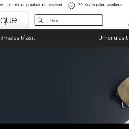
mat toimitus- ja palautuslähetykset
30 päivän palautusoikeus
ilmälasit/lasit
Urheilulasit