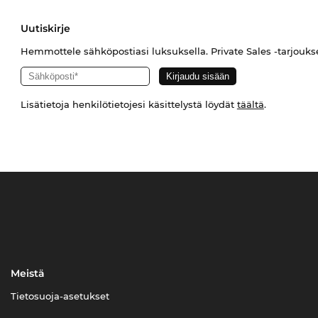
Uutiskirje
Hemmottele sähköpostiasi luksuksella. Private Sales -tarjouks
Lisätietoja henkilötietojesi käsittelystä löydät
täältä
.
Meistä
Tietosuoja-asetukset