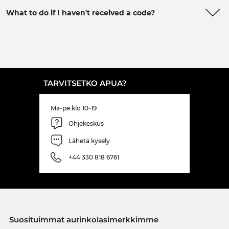
What to do if I haven't received a code?
TARVITSETKO APUA?
Ma-pe klo 10-19
Ohjekeskus
Lähetä kysely
+44 330 818 6761
Suosituimmat aurinkolasimerkkimme