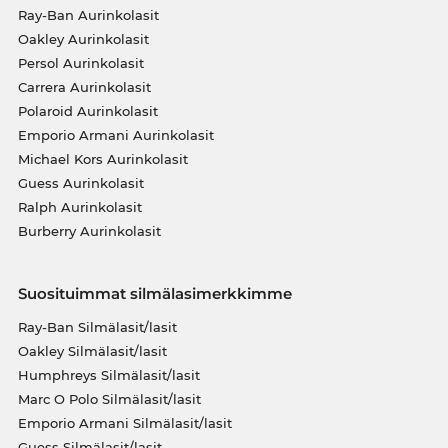
Ray-Ban Aurinkolasit
Oakley Aurinkolasit
Persol Aurinkolasit
Carrera Aurinkolasit
Polaroid Aurinkolasit
Emporio Armani Aurinkolasit
Michael Kors Aurinkolasit
Guess Aurinkolasit
Ralph Aurinkolasit
Burberry Aurinkolasit
Suosituimmat silmälasimerkkimme
Ray-Ban Silmälasit/lasit
Oakley Silmälasit/lasit
Humphreys Silmälasit/lasit
Marc O Polo Silmälasit/lasit
Emporio Armani Silmälasit/lasit
Guess Silmälasit/lasit