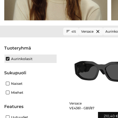
Versace
Aurinkol
415
Tuoteryhmä
Aurinkolasit
Sukupuoli
Naiset
Miehet
Versace
Features
VE4361 - GB1/87
210,40 
Uutuudet