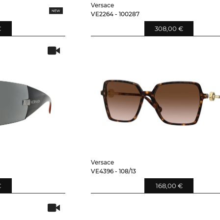
Versace
VE2264 - 100287
€
308,00 €
Versace
VE4396 - 108/13
€
168,00 €