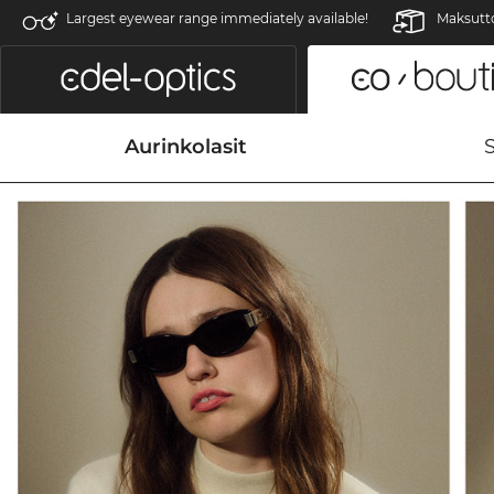
Largest eyewear range immediately available!
Maksutto
Aurinkolasit
S