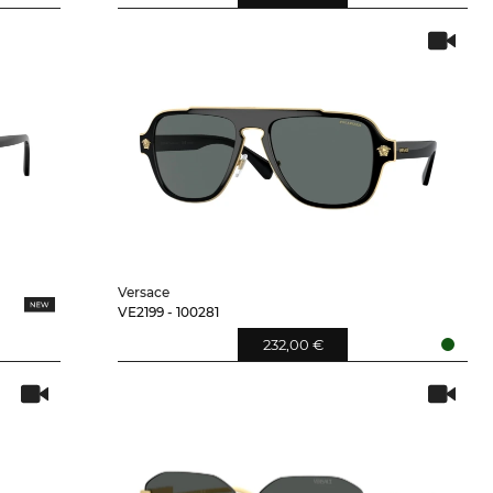
Versace
VE2199 - 100281
232,00 €