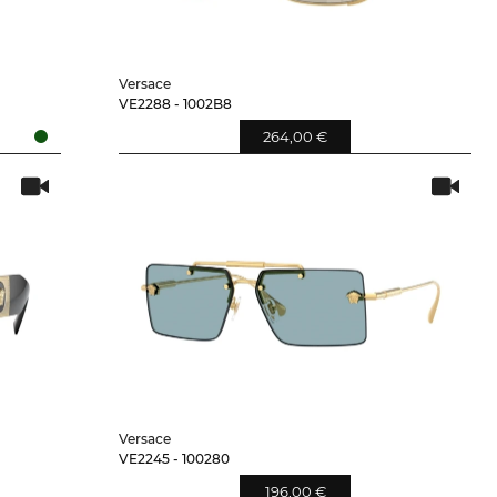
Versace
VE2288 - 1002B8
264,00 €
Versace
VE2245 - 100280
196,00 €