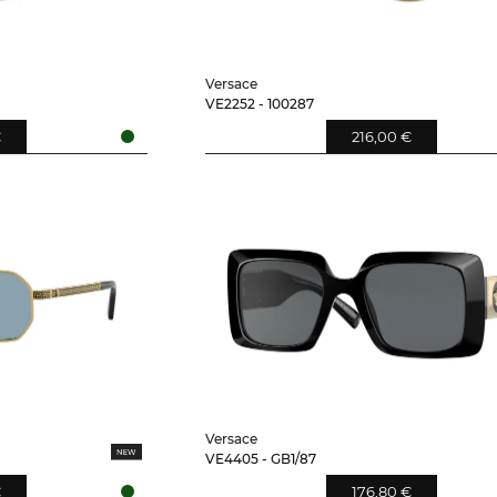
Versace
VE2252 - 100287
€
216,00 €
Versace
VE4405 - GB1/87
€
176,80 €