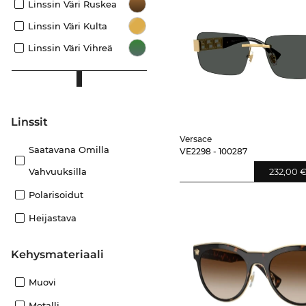
Linssin Väri Ruskea
Linssin Väri Kulta
Linssin Väri Vihreä
Linssit
Versace
Saatavana Omilla
VE2298 - 100287
232,00 
Vahvuuksilla
Polarisoidut
Heijastava
Kehysmateriaali
Muovi
Metalli