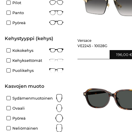
Pilot
Panto
Pyöreä
Kehystyyppi (kehys)
Versace
VE2245 - 10028G
Kokokehys
196,00 
Kehyksettömät
Puolikehys
Kasvojen muoto
Sydämenmuotoinen
Ovaali
Pyöreä
Neliömäinen