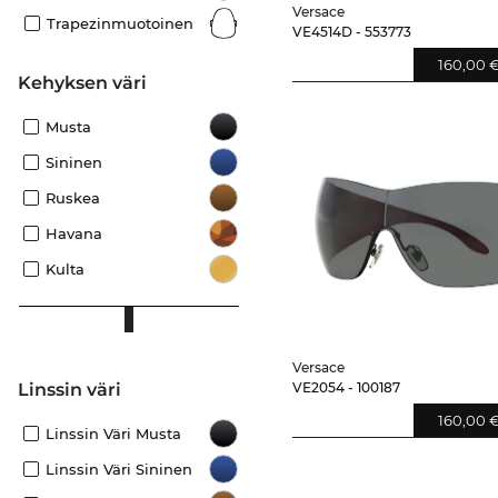
Versace
Trapezinmuotoinen
VE4514D - 553773
160,00 
Kehyksen väri
Musta
Sininen
Ruskea
Havana
Kulta
Versace
Linssin väri
VE2054 - 100187
160,00 
Linssin Väri Musta
Linssin Väri Sininen