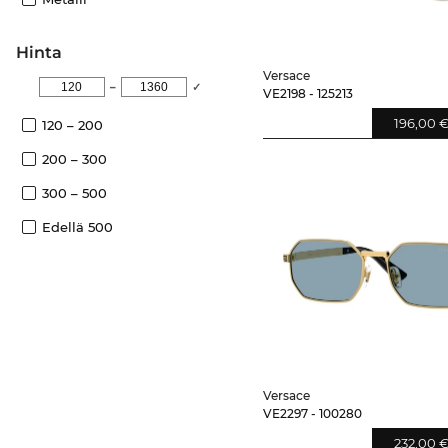
Hinta
Versace
–
✓
VE2198 - 125213
196,00 
120 – 200
200 – 300
300 – 500
Edellä 500
Versace
VE2297 - 100280
232,00 