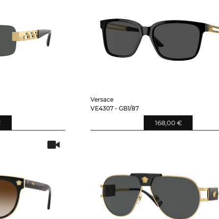
Versace
VE4307 - GB1/87
€
168,00 €