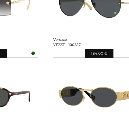
Versace
VE2231 - 100287
€
184,00 €