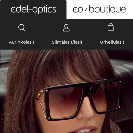
0
Aurinkolasit
Silmälasit/lasit
Urheilulasit