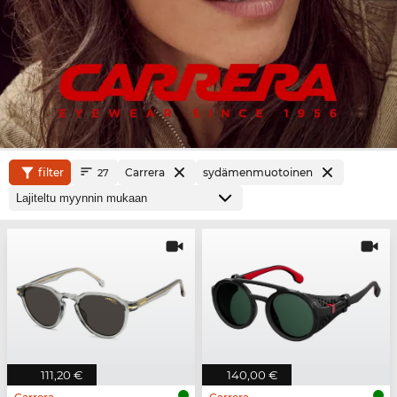
filter
Carrera
sydämenmuotoinen
27
111,20 €
140,00 €