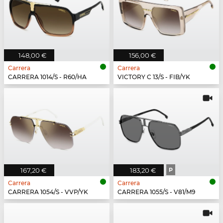
148,00 €
156,00 €
Carrera
Carrera
CARRERA 1014/S - R60/HA
VICTORY C 13/S - FIB/YK
167,20 €
183,20 €
P
Carrera
Carrera
CARRERA 1054/S - VVP/YK
CARRERA 1055/S - V81/M9