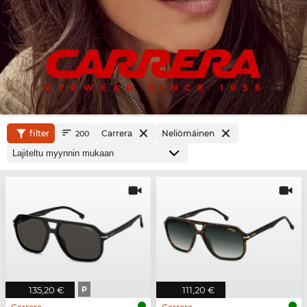
filter
Carrera
Neliömäinen
200
135,20 €
P
111,20 €