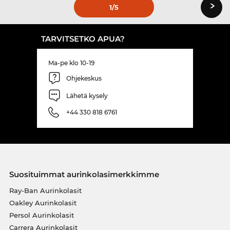
›
1
/5
TARVITSETKO APUA?
Ma-pe klo 10-19
Ohjekeskus
Lähetä kysely
+44 330 818 6761
Suosituimmat aurinkolasimerkkimme
Ray-Ban Aurinkolasit
Oakley Aurinkolasit
Persol Aurinkolasit
Carrera Aurinkolasit