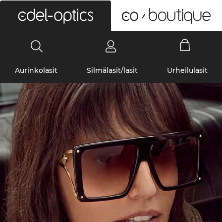
0
Aurinkolasit
Silmälasit/lasit
Urheilulasit