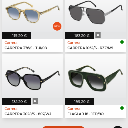
119,20 €
183,20 €
P
Carrera
Carrera
CARRERA 376/S - TUI/08
CARRERA 1062/S - RZZ/M9
135,20 €
P
199,20 €
Carrera
Carrera
CARRERA 3028/S - 807/WJ
FLAGLAB 18 - 1ED/9O