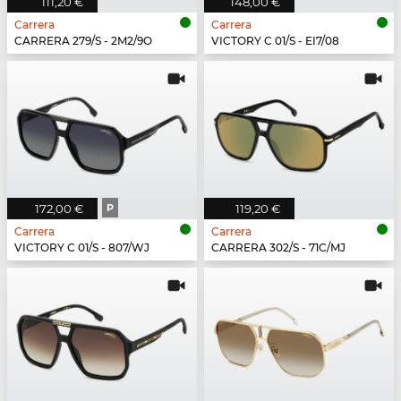
111,20 €
148,00 €
Carrera
Carrera
CARRERA 279/S - 2M2/9O
VICTORY C 01/S - EI7/08
172,00 €
P
119,20 €
Carrera
Carrera
VICTORY C 01/S - 807/WJ
CARRERA 302/S - 71C/MJ