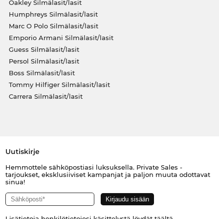
Oakley Silmälasit/lasit
Humphreys Silmälasit/lasit
Marc O Polo Silmälasit/lasit
Emporio Armani Silmälasit/lasit
Guess Silmälasit/lasit
Persol Silmälasit/lasit
Boss Silmälasit/lasit
Tommy Hilfiger Silmälasit/lasit
Carrera Silmälasit/lasit
Uutiskirje
Hemmottele sähköpostiasi luksuksella. Private Sales -
tarjoukset, eksklusiiviset kampanjat ja paljon muuta odottavat
sinua!
Lisätietoja henkilötietojesi käsittelystä löydät
täältä
.