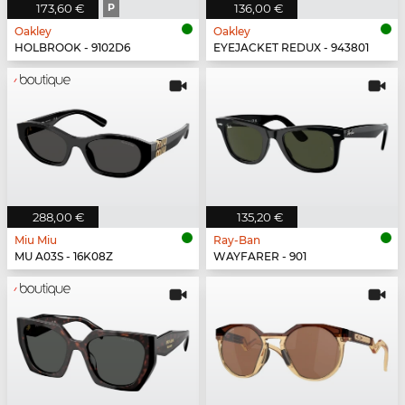
173,60 €
P
136,00 €
Oakley
Oakley
HOLBROOK - 9102D6
EYEJACKET REDUX - 943801
288,00 €
135,20 €
Miu Miu
Ray-Ban
MU A03S - 16K08Z
WAYFARER - 901