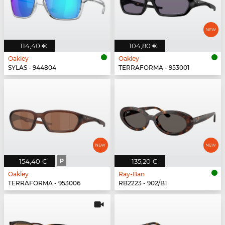
114,40 €
104,80 €
Oakley
Oakley
SYLAS - 944804
TERRAFORMA - 953001
154,40 €
P
135,20 €
Oakley
Ray-Ban
TERRAFORMA - 953006
RB2223 - 902/B1