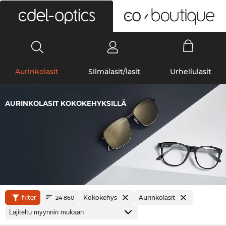
0
Aurinkolasit
Silmälasit/lasit
Urheilulasit
AURINKOLASIT KOKOKEHYKSILLÄ
filter
Kokokehys
Aurinkolasit
24 860