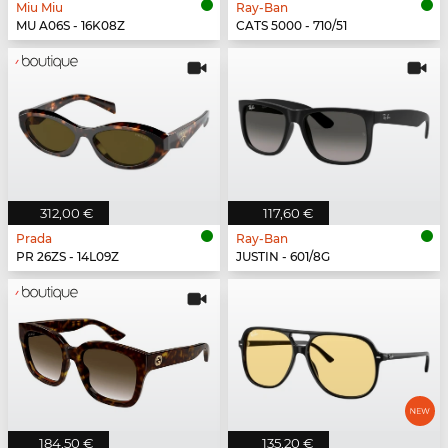
Miu Miu
Ray-Ban
MU A06S - 16K08Z
CATS 5000 - 710/51
312,00 €
117,60 €
Prada
Ray-Ban
PR 26ZS - 14L09Z
JUSTIN - 601/8G
184,50 €
135,20 €