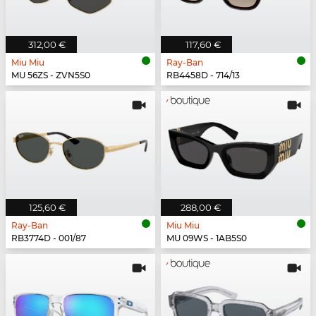
312,00 €
117,60 €
Miu Miu
Ray-Ban
MU 56ZS - ZVN5S0
RB4458D - 714/13
125,60 €
288,00 €
Ray-Ban
Miu Miu
RB3774D - 001/87
MU 09WS - 1AB5S0