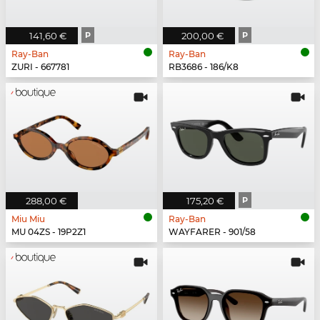
141,60 €
P
200,00 €
P
Ray-Ban
Ray-Ban
ZURI - 667781
RB3686 - 186/K8
288,00 €
175,20 €
P
Miu Miu
Ray-Ban
MU 04ZS - 19P2Z1
WAYFARER - 901/58