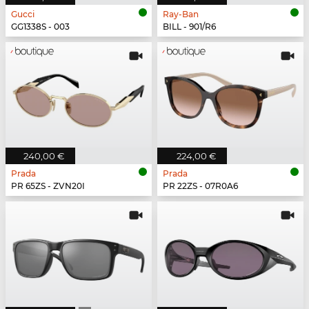
Gucci
Ray-Ban
GG1338S - 003
BILL - 901/R6
240,00 €
224,00 €
Prada
Prada
PR 65ZS - ZVN20I
PR 22ZS - 07R0A6