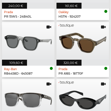
240,00 €
161,60 €
Prada
Oakley
PR 15WS - 24B40L
HSTN - 924207
109,60 €
320,00 €
Ray-Ban
Prada
RB4458D - 645087
PR A16S - 18T70F