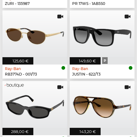
ZURI - 135987
PR 17WS - 1AB5S0
125,60 €
149,60 €
P
Ray-Ban
Ray-Ban
RB3774D - 001/73
JUSTIN - 622/T3
288,00 €
143,20 €