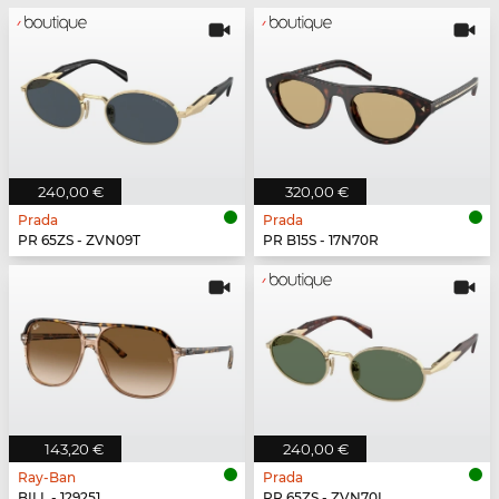
240,00 €
320,00 €
Prada
Prada
PR 65ZS - ZVN09T
PR B15S - 17N70R
143,20 €
240,00 €
Ray-Ban
Prada
BILL - 129251
PR 65ZS - ZVN70L