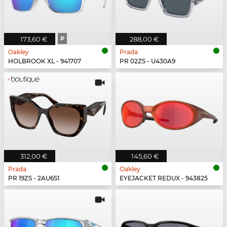
173,60 €
P
288,00 €
Oakley
Prada
HOLBROOK XL - 941707
PR 02ZS - U430A9
312,00 €
145,60 €
Prada
Oakley
PR 19ZS - 2AU6S1
EYEJACKET REDUX - 943825