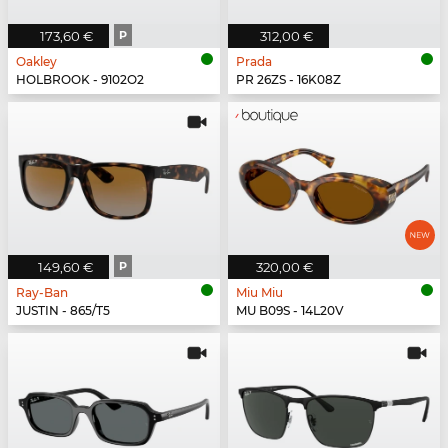
173,60 €
P
312,00 €
Oakley
Prada
HOLBROOK - 9102O2
PR 26ZS - 16K08Z
149,60 €
P
320,00 €
Ray-Ban
Miu Miu
JUSTIN - 865/T5
MU B09S - 14L20V