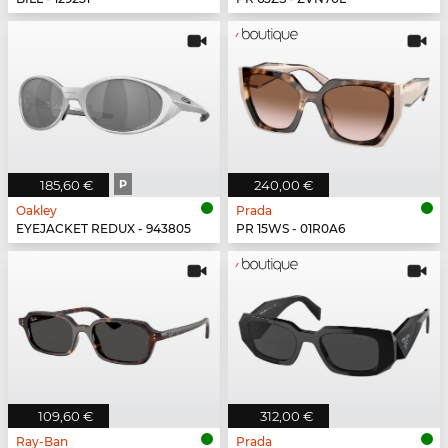
185,60 €
P
240,00 €
Oakley
Prada
EYEJACKET REDUX - 943805
PR 15WS - 01R0A6
109,60 €
312,00 €
Ray-Ban
Prada