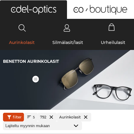
0
Aurinkolasit
Silmälasit/lasit
Urheilulasit
BENETTON AURINKOLASIT
filter
792
Aurinkolasit
5