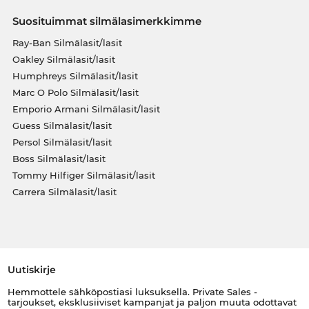
Suosituimmat silmälasimerkkimme
Ray-Ban Silmälasit/lasit
Oakley Silmälasit/lasit
Humphreys Silmälasit/lasit
Marc O Polo Silmälasit/lasit
Emporio Armani Silmälasit/lasit
Guess Silmälasit/lasit
Persol Silmälasit/lasit
Boss Silmälasit/lasit
Tommy Hilfiger Silmälasit/lasit
Carrera Silmälasit/lasit
Uutiskirje
Hemmottele sähköpostiasi luksuksella. Private Sales -
tarjoukset, eksklusiiviset kampanjat ja paljon muuta odottavat