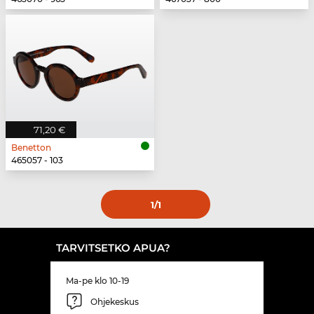
71,20 €
Benetton
465057 - 103
1
/1
TARVITSETKO APUA?
Ma-pe klo 10-19
Ohjekeskus