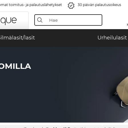
mat toimitus- ja palautuslähetykset
30 päivän palautusoikeus
ilmälasit/lasit
Urheilulasit
OMILLA