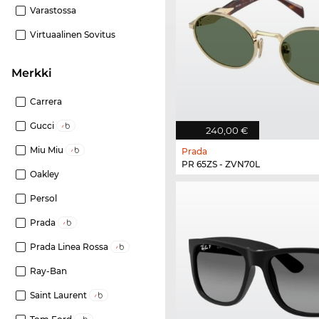
Varastossa
Virtuaalinen Sovitus
Merkki
Carrera
Gucci
240,00 €
Miu Miu
Prada
PR 65ZS - ZVN70L
Oakley
Persol
Prada
Prada Linea Rossa
Ray-Ban
Saint Laurent