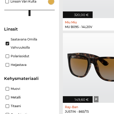
Linssin Väri Kulta
320,00 €
Miu Miu
MU B09S - 14L20V
Linssit
Saatavana Omilla
Vahvuuksilla
Polarisoidut
Heijastava
Kehysmateriaali
Muovi
Metalli
149,60 €
P
Titaani
Ray-Ban
JUSTIN - 865/T5