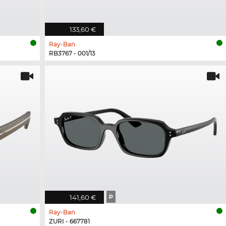
133,60 €
Ray-Ban
RB3767 - 001/13
141,60 €
P
Ray-Ban
ZURI - 667781