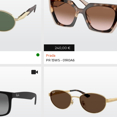
240,00 €
Prada
PR 15WS - 01R0A6