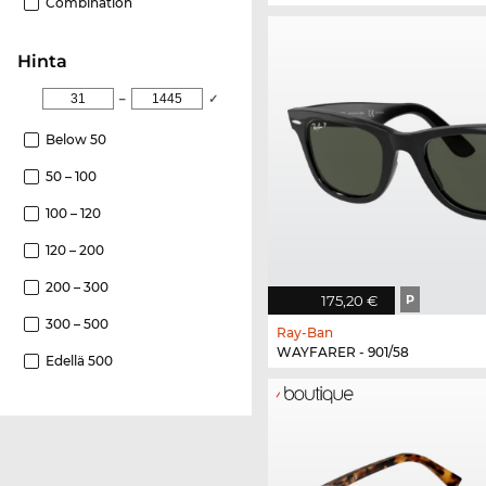
Combination
Hinta
–
✓
Below 50
50 – 100
100 – 120
120 – 200
200 – 300
175,20 €
P
300 – 500
Ray-Ban
WAYFARER - 901/58
Edellä 500