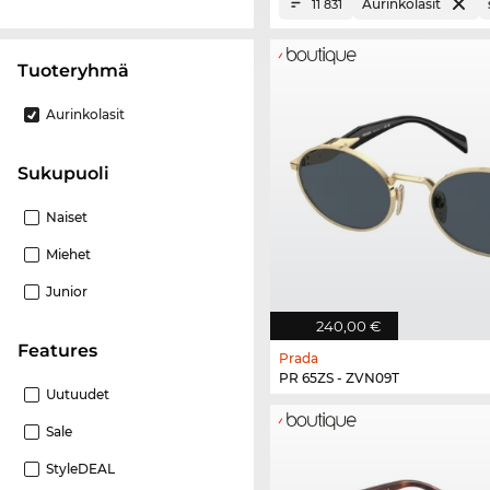
Aurinkolasit
11 831
Tuoteryhmä
Aurinkolasit
Sukupuoli
Naiset
Miehet
Junior
240,00 €
Features
Prada
PR 65ZS - ZVN09T
Uutuudet
Sale
StyleDEAL