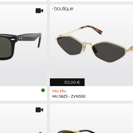
312,00 €
Miu Miu
MU 56ZS - ZVN5S0