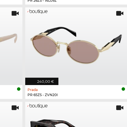
PR 26ZS - 14L09Z
240,00 €
Prada
PR 65ZS - ZVN20I