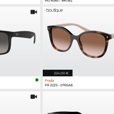
MU A06S - 16K08Z
224,00 €
Prada
PR 22ZS - 07R0A6