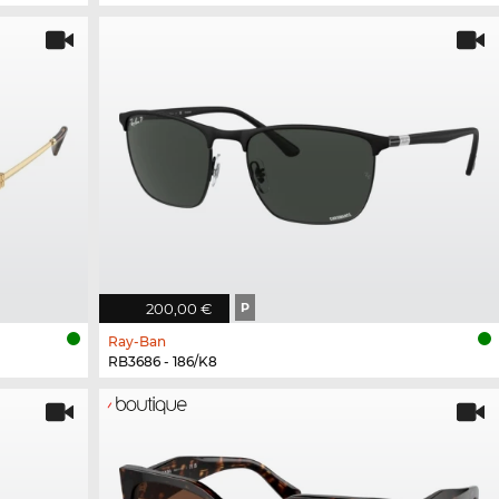
200,00 €
P
Ray-Ban
RB3686 - 186/K8