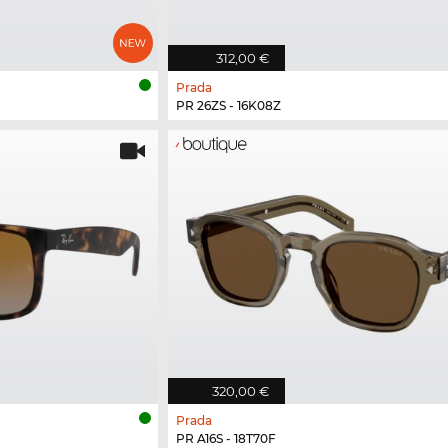
312,00 €
Prada
PR 26ZS - 16K08Z
320,00 €
Prada
PR A16S - 18T70F