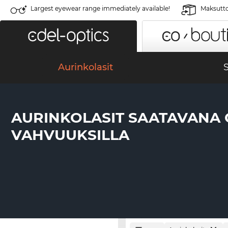
Largest eyewear range immediately available!
Maksutto
Aurinkolasit
S
AURINKOLASIT SAATAVANA 
VAHVUUKSILLA