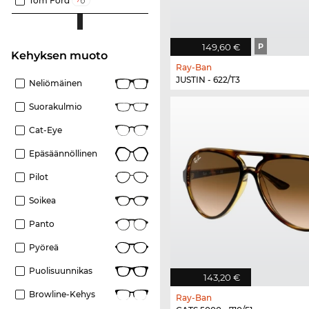
Tom Ford
149,60 €
P
Kehyksen muoto
Ray-Ban
JUSTIN - 622/T3
Neliömäinen
Suorakulmio
Cat-Eye
Epäsäännöllinen
Pilot
Soikea
Panto
Pyöreä
Puolisuunnikas
143,20 €
Browline-Kehys
Ray-Ban