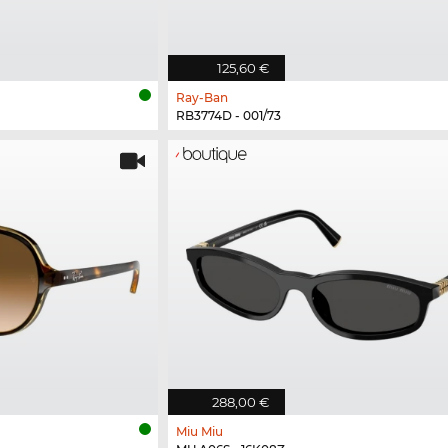
125,60 €
Ray-Ban
RB3774D - 001/73
288,00 €
Miu Miu