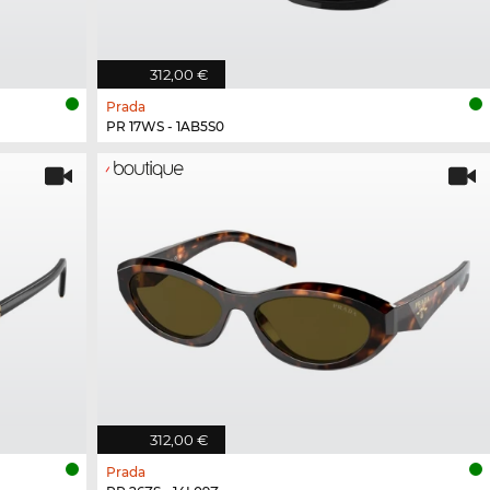
312,00 €
Prada
PR 17WS - 1AB5S0
312,00 €
Prada