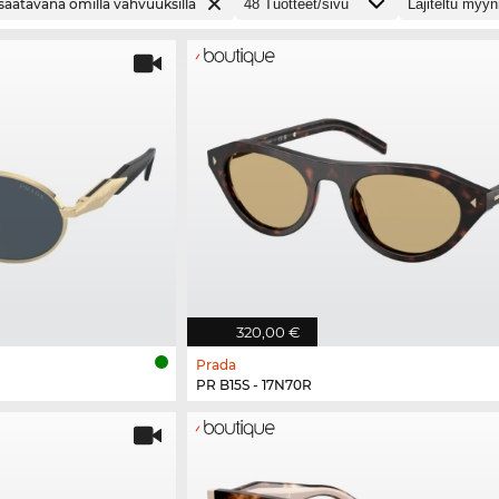
saatavana omilla vahvuuksilla
320,00 €
Prada
PR B15S - 17N70R