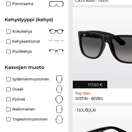
CATS 5000 - 710/51
Panoraama
Kehystyyppi (kehys)
Kokokehys
Kehyksettömät
Puolikehys
Kasvojen muoto
Sydämenmuotoinen
117,60 €
Ovaali
Ray-Ban
JUSTIN - 601/8G
Pyöreä
Neliömäinen
Trapezinmuotoinen