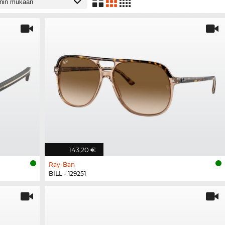
143,20 €
Ray-Ban
BILL - 129251