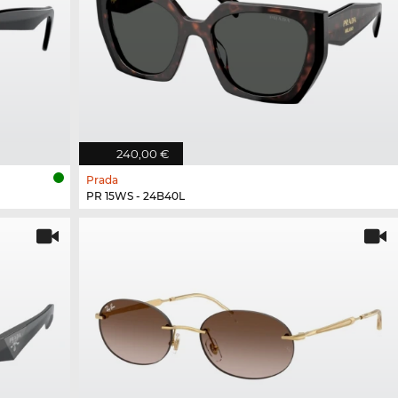
240,00 €
Prada
PR 15WS - 24B40L