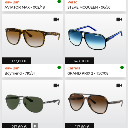
Ray-Ban
Persol
AVIATOR MAX - 002/48
STEVE MCQUEEN - 96/56
133,60 €
148,00 €
Ray-Ban
Carrera
Boyfriend - 710/51
GRAND PRIX 2 - T5C/08
217,60 €
P
117,60 €