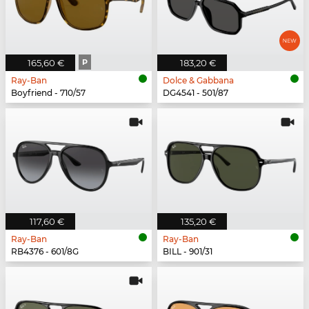
165,60 €
P
183,20 €
Ray-Ban
Dolce & Gabbana
Boyfriend - 710/57
DG4541 - 501/87
117,60 €
135,20 €
Ray-Ban
Ray-Ban
RB4376 - 601/8G
BILL - 901/31