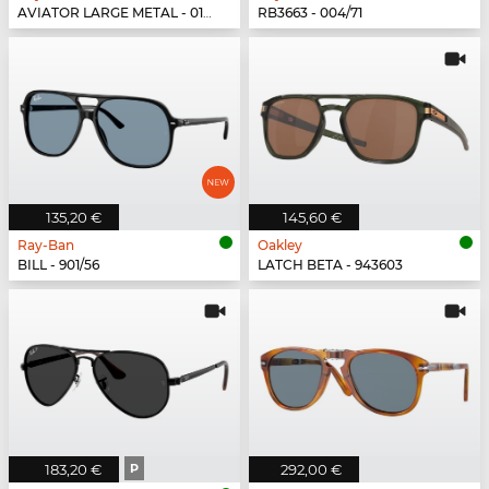
AVIATOR LARGE METAL - 019/W3
RB3663 - 004/71
135,20 €
145,60 €
Ray-Ban
Oakley
BILL - 901/56
LATCH BETA - 943603
183,20 €
P
292,00 €