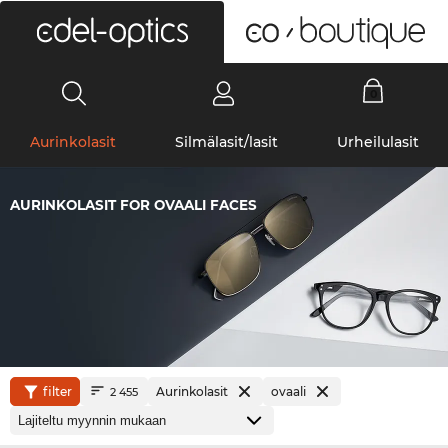
0
Aurinkolasit
Silmälasit/lasit
Urheilulasit
AURINKOLASIT FOR OVAALI FACES
filter
Aurinkolasit
ovaali
2 455