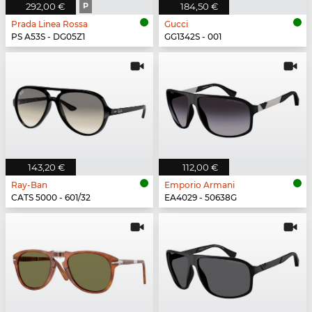
292,00 €
P
184,50 €
Prada Linea Rossa
Gucci
PS A53S - DG05Z1
GG1342S - 001
143,20 €
112,00 €
Ray-Ban
Emporio Armani
CATS 5000 - 601/32
EA4029 - 50638G