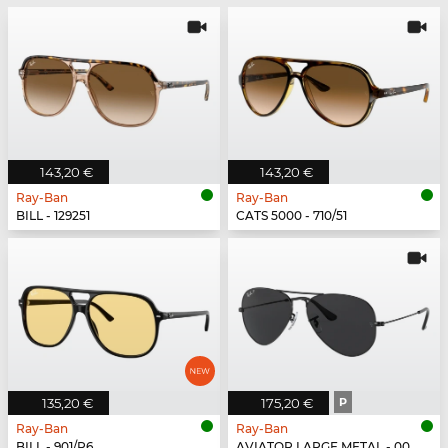
143,20 €
143,20 €
Ray-Ban
Ray-Ban
BILL - 129251
CATS 5000 - 710/51
135,20 €
175,20 €
P
Ray-Ban
Ray-Ban
BILL - 901/R6
AVIATOR LARGE METAL - 002/48