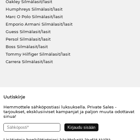
Oakley Silmälasit/lasit
Humphreys Silmälasit/lasit
Marc O Polo Silmälasit/lasit
Emporio Armani Silmälasit/lasit
Guess Silmälasit/lasit
Persol Silmälasit/lasit
Boss Silmälasit/lasit
Tommy Hilfiger Silmälasit/lasit
Carrera Silmälasit/lasit
Uutiskirje
Hemmottele sähköpostiasi luksuksella. Private Sales -
tarjoukset, eksklusiiviset kampanjat ja paljon muuta odottavat
sinua!
Lisätietoja henkilötietojesi käsittelystä löydät
täältä
.