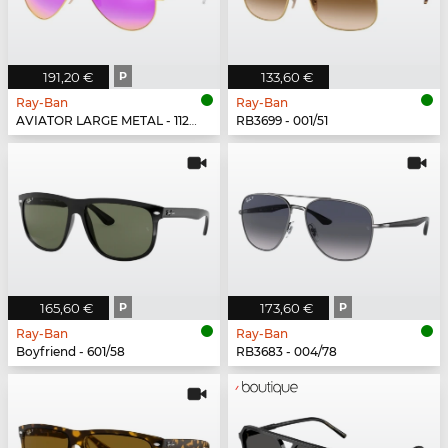
191,20 €
P
133,60 €
Ray-Ban
Ray-Ban
AVIATOR LARGE METAL - 112/1Q
RB3699 - 001/51
165,60 €
P
173,60 €
P
Ray-Ban
Ray-Ban
Boyfriend - 601/58
RB3683 - 004/78