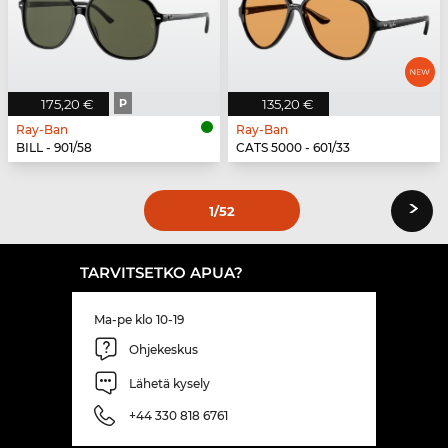
175,20 €
P
135,20 €
Ray-Ban
Ray-Ban
BILL - 901/58
CATS 5000 - 601/33
›
1
/52
TARVITSETKO APUA?
Ma-pe klo 10-19
Ohjekeskus
Lähetä kysely
+44 330 818 6761