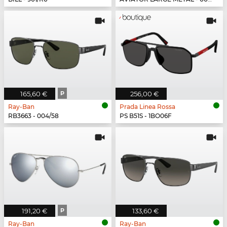
165,60 €
P
256,00 €
Ray-Ban
Prada Linea Rossa
RB3663 - 004/58
PS B51S - 1BO06F
191,20 €
P
133,60 €
Ray-Ban
Ray-Ban