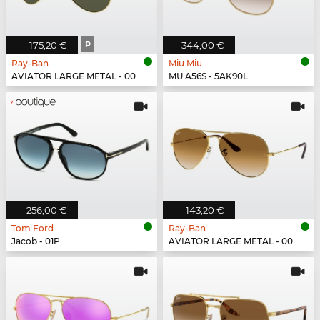
175,20 €
P
344,00 €
Ray-Ban
Miu Miu
AVIATOR LARGE METAL - 001/58
MU A56S - 5AK90L
256,00 €
143,20 €
Tom Ford
Ray-Ban
Jacob - 01P
AVIATOR LARGE METAL - 001/51