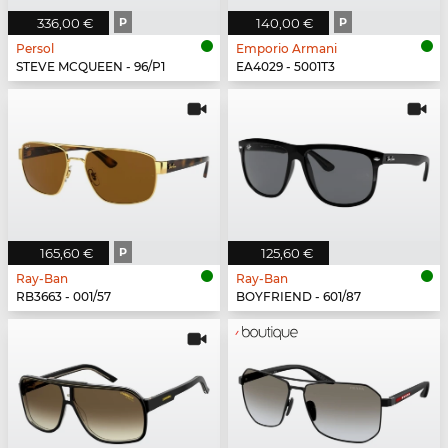
336,00 €
P
140,00 €
P
Persol
Emporio Armani
STEVE MCQUEEN - 96/P1
EA4029 - 5001T3
165,60 €
P
125,60 €
Ray-Ban
Ray-Ban
RB3663 - 001/57
BOYFRIEND - 601/87