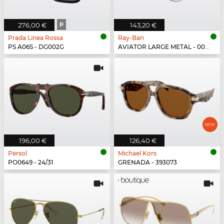
276,00 €
P
143,20 €
Prada Linea Rossa
Ray-Ban
PS A06S - DG002G
AVIATOR LARGE METAL - 003/3F
196,00 €
126,40 €
Persol
Michael Kors
PO0649 - 24/31
GRENADA - 393073