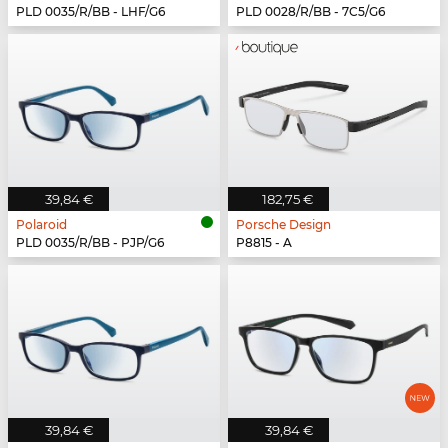
PLD 0035/R/BB - LHF/G6
PLD 0028/R/BB - 7C5/G6
39,84 €
182,75 €
Polaroid
Porsche Design
PLD 0035/R/BB - PJP/G6
P8815 - A
39,84 €
39,84 €