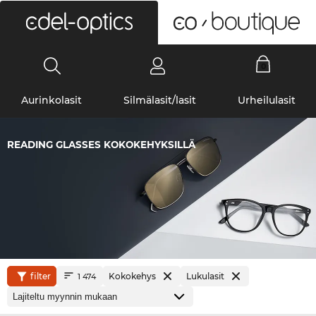
0
Aurinkolasit
Silmälasit/lasit
Urheilulasit
READING GLASSES KOKOKEHYKSILLÄ
filter
Kokokehys
Lukulasit
1 474