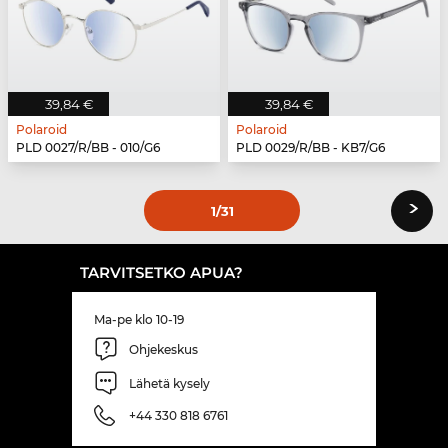
39,84 €
39,84 €
Polaroid
Polaroid
PLD 0027/R/BB - 010/G6
PLD 0029/R/BB - KB7/G6
›
1
/31
TARVITSETKO APUA?
Ma-pe klo 10-19
Ohjekeskus
Lähetä kysely
+44 330 818 6761