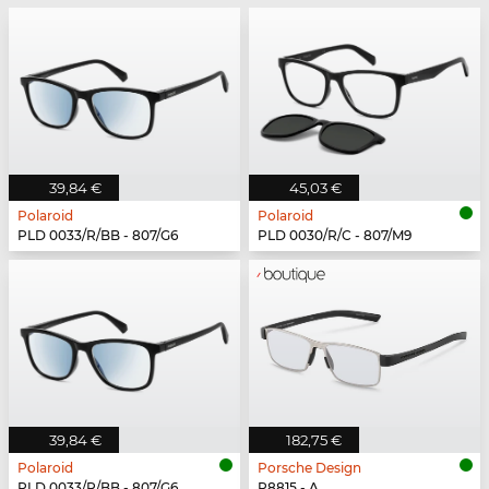
39,84 €
45,03 €
Polaroid
Polaroid
PLD 0033/R/BB - 807/G6
PLD 0030/R/C - 807/M9
39,84 €
182,75 €
Polaroid
Porsche Design
PLD 0033/R/BB - 807/G6
P8815 - A