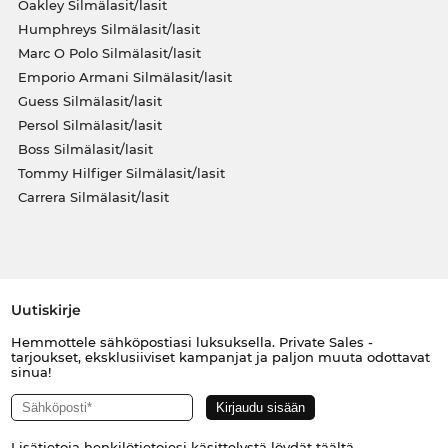
Oakley Silmälasit/lasit
Humphreys Silmälasit/lasit
Marc O Polo Silmälasit/lasit
Emporio Armani Silmälasit/lasit
Guess Silmälasit/lasit
Persol Silmälasit/lasit
Boss Silmälasit/lasit
Tommy Hilfiger Silmälasit/lasit
Carrera Silmälasit/lasit
Uutiskirje
Hemmottele sähköpostiasi luksuksella. Private Sales -
tarjoukset, eksklusiiviset kampanjat ja paljon muuta odottavat
sinua!
Lisätietoja henkilötietojesi käsittelystä löydät
täältä
.