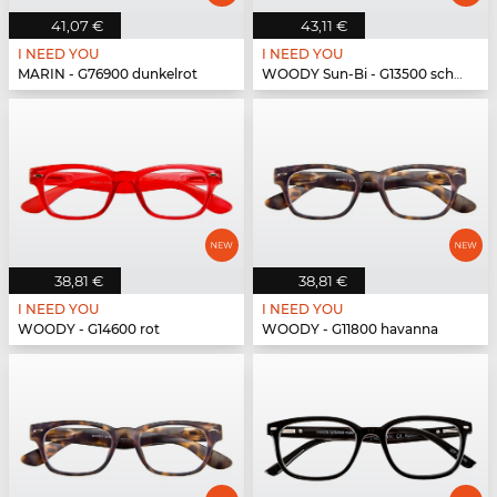
41,07 €
43,11 €
I NEED YOU
I NEED YOU
MARIN - G76900 dunkelrot
WOODY Sun-Bi - G13500 schwarz
38,81 €
38,81 €
I NEED YOU
I NEED YOU
WOODY - G14600 rot
WOODY - G11800 havanna