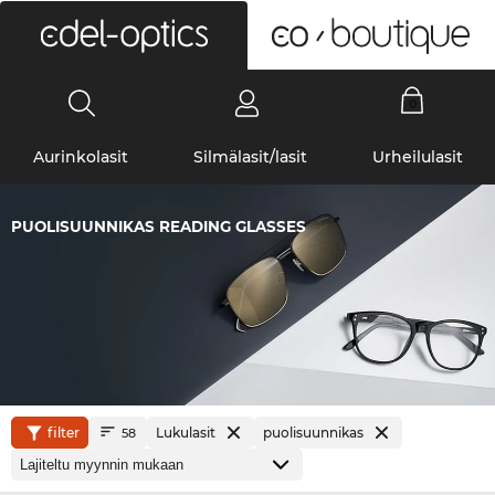
0
Aurinkolasit
Silmälasit/lasit
Urheilulasit
PUOLISUUNNIKAS READING GLASSES
filter
Lukulasit
puolisuunnikas
58