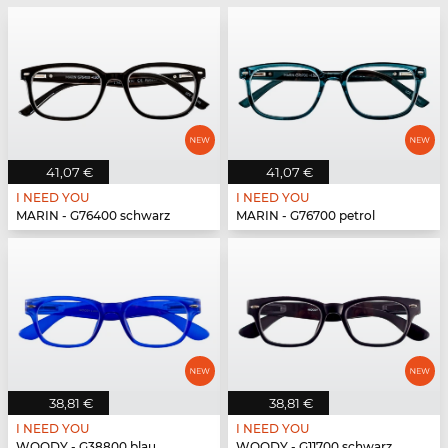
41,07 €
41,07 €
I NEED YOU
I NEED YOU
MARIN - G76400 schwarz
MARIN - G76700 petrol
38,81 €
38,81 €
I NEED YOU
I NEED YOU
WOODY - G38800 blau
WOODY - G11700 schwarz