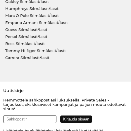
Oakley Silmälasit/lasit
Humphreys Silmälasit/lasit
Marc O Polo Silmälasit/lasit
Emporio Armani Silmälasit/lasit
Guess Silmälasit/lasit
Persol Silmälasit/lasit
Boss Silmälasit/lasit
Tommy Hilfiger Silmälasit/lasit
Carrera Silmälasit/lasit
Uutiskirje
Hemmottele sähköpostiasi luksuksella. Private Sales -
tarjoukset, eksklusiiviset kampanjat ja paljon muuta odottavat
sinua!
Lisätietoja henkilötietojesi käsittelystä löydät
täältä
.