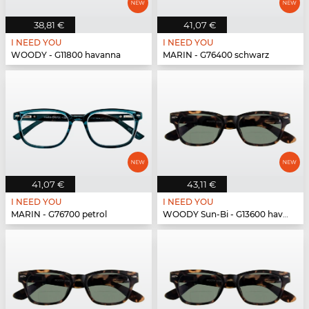
38,81 €
41,07 €
I NEED YOU
I NEED YOU
WOODY - G11800 havanna
MARIN - G76400 schwarz
41,07 €
43,11 €
I NEED YOU
I NEED YOU
MARIN - G76700 petrol
WOODY Sun-Bi - G13600 havanna