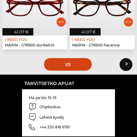
41,07 €
41,07 €
I NEED YOU
I NEED YOU
MARIN - G76900 dunkelrot
MARIN - G76500 havanna
›
1
/2
TARVITSETKO APUA?
Ma-pe klo 10-19
Ohjekeskus
Lähetä kysely
+44 330 818 6761