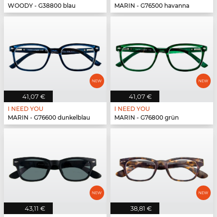
WOODY - G38800 blau
MARIN - G76500 havanna
41,07 €
41,07 €
I NEED YOU
I NEED YOU
MARIN - G76600 dunkelblau
MARIN - G76800 grün
43,11 €
38,81 €