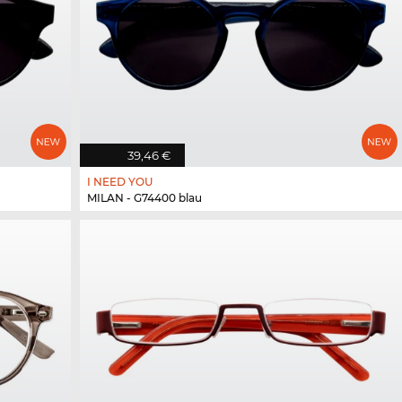
39,46 €
I NEED YOU
MILAN - G74400 blau