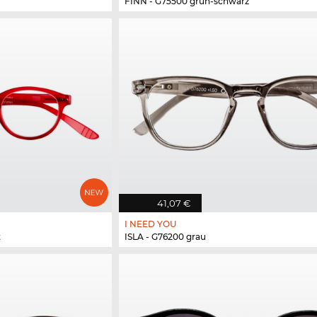
FINN - G75500 grün-schwarz
41,07 €
I NEED YOU
t
ISLA - G76200 grau