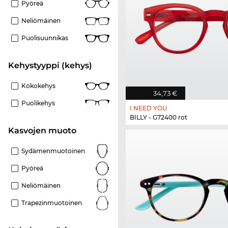
Pyöreä
Neliömäinen
Puolisuunnikas
Kehystyyppi (kehys)
Kokokehys
34,73 €
Puolikehys
I NEED YOU
BILLY - G72400 rot
Kasvojen muoto
Sydämenmuotoinen
Pyöreä
Neliömäinen
Trapezinmuotoinen