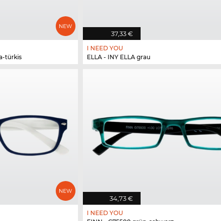
37,33 €
I NEED YOU
-türkis
ELLA - INY ELLA grau
34,73 €
I NEED YOU