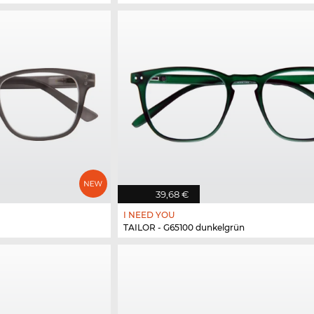
39,68 €
I NEED YOU
TAILOR - G65100 dunkelgrün