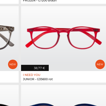
FROZEN - G7200 braun
38,77 €
I NEED YOU
JUNIOR - G35600 rot