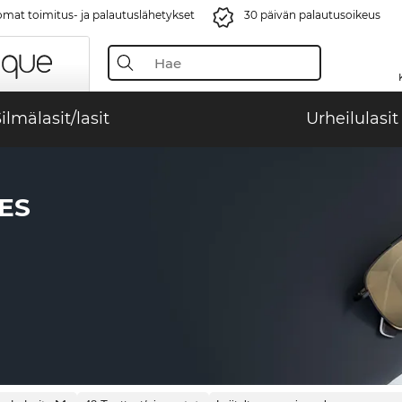
mat toimitus- ja palautuslähetykset
30 päivän palautusoikeus
ilmälasit/lasit
Urheilulasit
ES