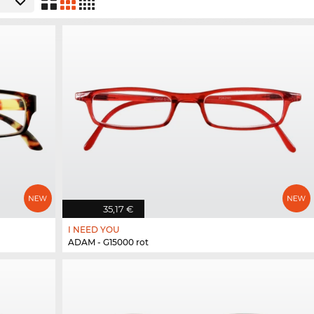
35,17 €
I NEED YOU
ADAM - G15000 rot