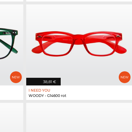
38,81 €
I NEED YOU
WOODY - G14600 rot