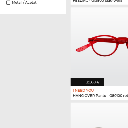
FEELING - G15800 blau-weiß
Metall / Acetat
39,68 €
I NEED YOU
HANG OVER Panto - G80100 ro