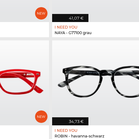
41,07 €
I NEED YOU
NAYA - G77100 grau
34,73 €
I NEED YOU
ROBIN - havanna-schwarz