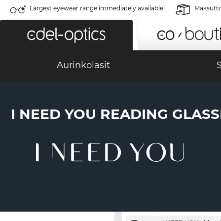
Largest eyewear range immediately available!
Maksutto
Aurinkolasit
S
I NEED YOU READING GLASS