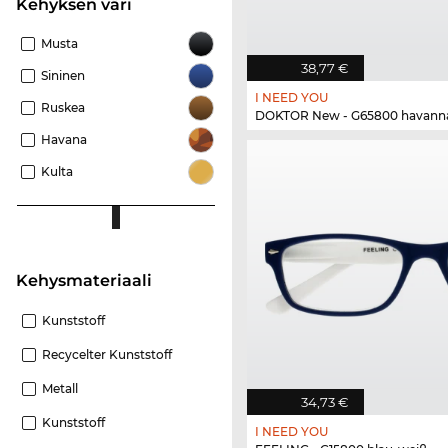
Kehyksen väri
Musta
38,77 €
Sininen
I NEED YOU
Ruskea
DOKTOR New - G65800 havanna
Havana
Kulta
Kehysmateriaali
Kunststoff
Recycelter Kunststoff
Metall
34,73 €
Kunststoff
I NEED YOU