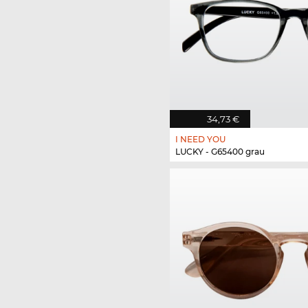
34,73 €
I NEED YOU
LUCKY - G65400 grau