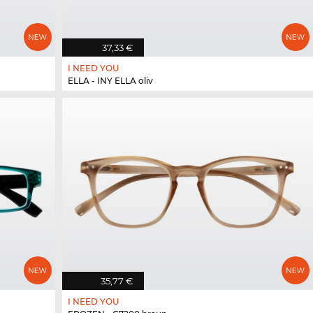
37,33 €
I NEED YOU
ELLA - INY ELLA oliv
35,77 €
I NEED YOU