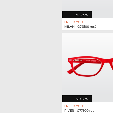
39,46 €
I NEED YOU
MILAN - G74500 rosé
41,07 €
I NEED YOU
RIVER - G77900 rot