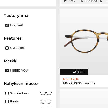
I NEED YOU
1 245
Tuoteryhmä
Lukulasit
Features
Uutuudet
Merkki
I NEED YOU
48,13 €
I NEED YOU
Kehyksen muoto
5MM - G10600 havanna
Suorakulmio
Panto