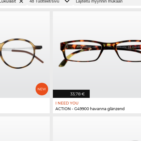
Lukulasit
33,78 €
I NEED YOU
ACTION - G49900 havanna glänzend