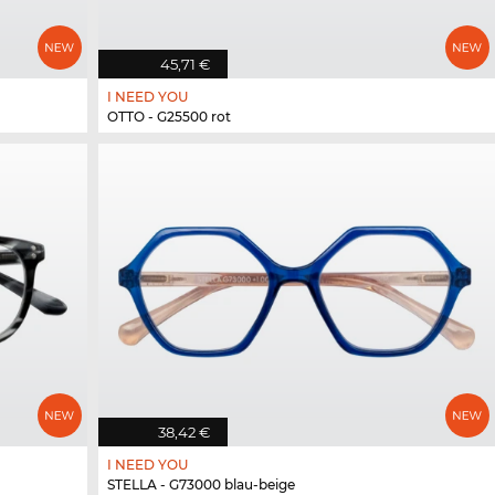
45,71 €
I NEED YOU
OTTO - G25500 rot
38,42 €
I NEED YOU
STELLA - G73000 blau-beige