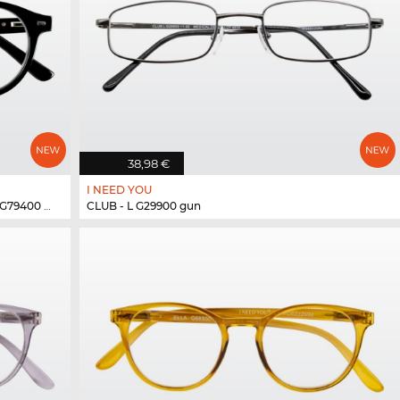
38,98 €
I NEED YOU
400 s...
CLUB - L G29900 gun