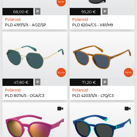
68,00 €
P
95,20 €
P
Polaroid
Polaroid
PLD 4197/S/X - AOZ/SP
PLD 6204/CS - V81/M9
47,80 €
P
71,20 €
P
Polaroid
Polaroid
PLD 8074/S - OGA/C3
PLD 4203/S/X - L7Q/C3