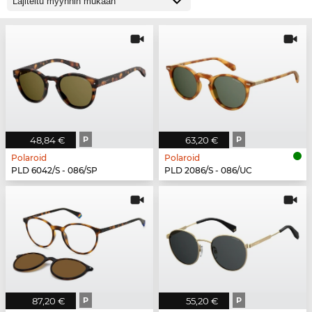
48,84 €
P
63,20 €
P
Polaroid
Polaroid
PLD 6042/S - 086/SP
PLD 2086/S - 086/UC
87,20 €
P
55,20 €
P