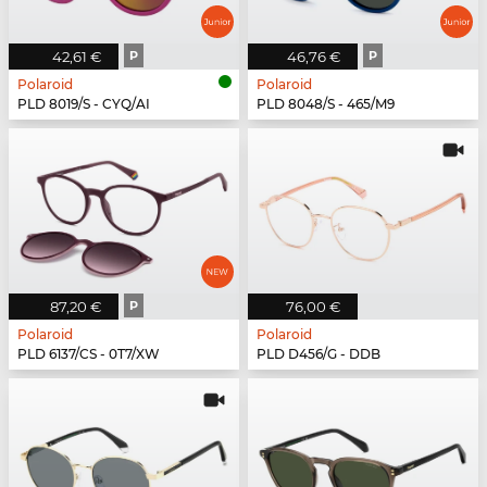
42,61 €
P
46,76 €
P
Polaroid
Polaroid
PLD 8019/S - CYQ/AI
PLD 8048/S - 465/M9
87,20 €
P
76,00 €
Polaroid
Polaroid
PLD 6137/CS - 0T7/XW
PLD D456/G - DDB