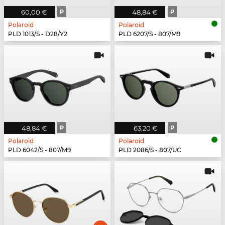
60,00 €
P
48,84 €
P
Polaroid
Polaroid
PLD 1013/S - D28/Y2
PLD 6207/S - 807/M9
48,84 €
P
63,20 €
P
Polaroid
Polaroid
PLD 6042/S - 807/M9
PLD 2086/S - 807/UC