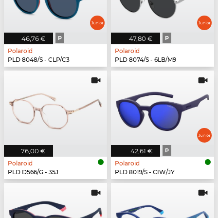
46,76 €
P
47,80 €
P
Polaroid
Polaroid
PLD 8048/S - CLP/C3
PLD 8074/S - 6LB/M9
76,00 €
42,61 €
P
Polaroid
Polaroid
PLD D566/G - 35J
PLD 8019/S - CIW/JY