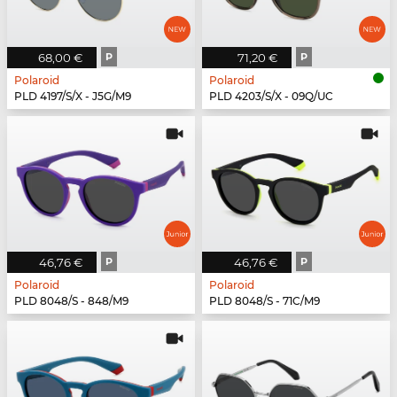
68,00 €
P
71,20 €
P
Polaroid
Polaroid
PLD 4197/S/X - J5G/M9
PLD 4203/S/X - 09Q/UC
46,76 €
P
46,76 €
P
Polaroid
Polaroid
PLD 8048/S - 848/M9
PLD 8048/S - 71C/M9