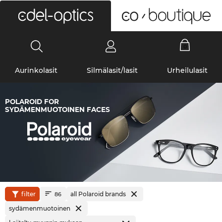
0
Aurinkolasit
Silmälasit/lasit
Urheilulasit
POLAROID FOR
SYDÄMENMUOTOINEN FACES
filter
all Polaroid brands
86
sydämenmuotoinen