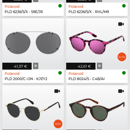
Polaroid
Polaroid
PLD 6236/S/X - S9E/JR
PLD 6236/S/X - RHL/M9
41,57 €
P
42,61 €
P
Polaroid
Polaroid
PLD 2000/C-ON - KJ1/Y2
PLD 8024/S - C4B/AI