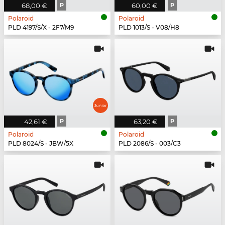
68,00 €
P
60,00 €
P
Polaroid
Polaroid
PLD 4197/S/X - 2F7/M9
PLD 1013/S - V08/H8
42,61 €
P
63,20 €
P
Polaroid
Polaroid
PLD 8024/S - JBW/5X
PLD 2086/S - 003/C3