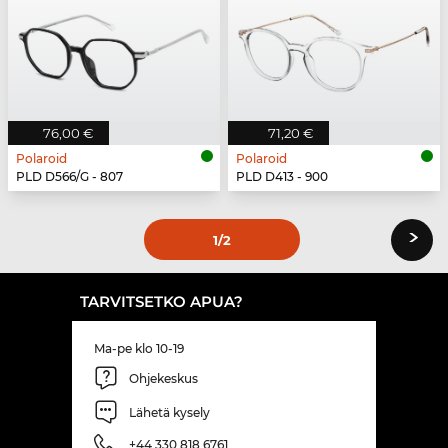
76,00 €
71,20 €
Polaroid
Polaroid
PLD D566/G - 807
PLD D413 - 900
›
1
/2
TARVITSETKO APUA?
Ma-pe klo 10-19
Ohjekeskus
Lähetä kysely
+44 330 818 6761