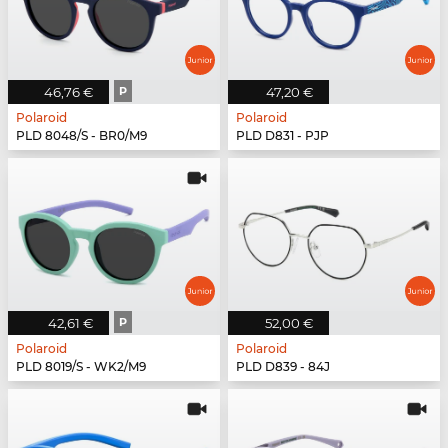
46,76 €
P
47,20 €
Polaroid
Polaroid
PLD 8048/S - BR0/M9
PLD D831 - PJP
42,61 €
P
52,00 €
Polaroid
Polaroid
PLD 8019/S - WK2/M9
PLD D839 - 84J