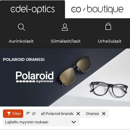
0
Aurinkolasit
Silmälasit/lasit
Urheilulasit
POLAROID ORANSSI
filter
all Polaroid brands
Oranssi
27