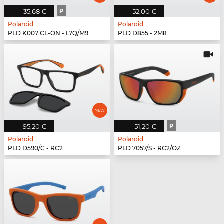
35,68 €
P
52,00 €
Polaroid
Polaroid
PLD K007 CL-ON - L7Q/M9
PLD D855 - 2M8
95,20 €
51,20 €
P
Polaroid
Polaroid
PLD D590/C - RC2
PLD 7057/S - RC2/OZ