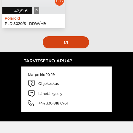
42,61 €
P
Polaroid
PLD 8020/S - DDW/M9
1
/1
TARVITSETKO APUA?
Ma-pe klo 10-19
Ohjekeskus
Lähetä kysely
+44 330 818 6761