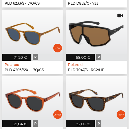
PLD 6233/S - L7Q/C3
PLD D852/C - 733
71,20 €
P
68,00 €
P
Polaroid
Polaroid
PLD 4203/S/X - L7Q/C3
PLD 7047/S - RC2/HE
39,84 €
P
52,00 €
P