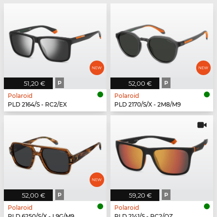
51,20 €
P
52,00 €
P
Polaroid
Polaroid
PLD 2164/S - RC2/EX
PLD 2170/S/X - 2M8/M9
52,00 €
P
59,20 €
P
Polaroid
Polaroid
PLD 6250/S/X - L9G/M9
PLD 2141/S - RC2/OZ