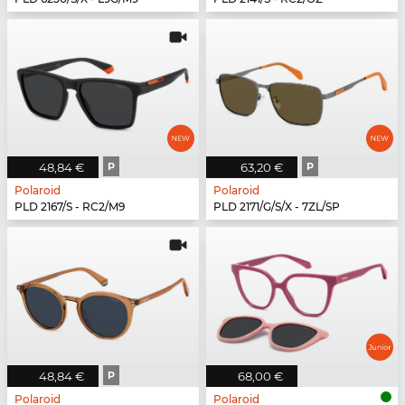
48,84 €
P
63,20 €
P
Polaroid
Polaroid
PLD 2167/S - RC2/M9
PLD 2171/G/S/X - 7ZL/SP
48,84 €
P
68,00 €
Polaroid
Polaroid