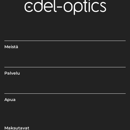
Meistä
Palvelu
Apua
Maksutavat