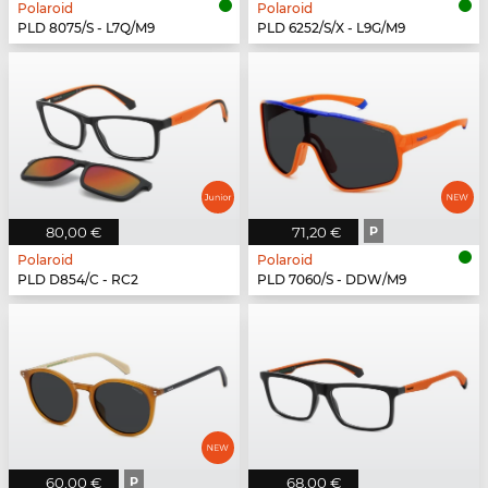
Polaroid
Polaroid
PLD 8075/S - L7Q/M9
PLD 6252/S/X - L9G/M9
80,00 €
71,20 €
P
Polaroid
Polaroid
PLD D854/C - RC2
PLD 7060/S - DDW/M9
60,00 €
P
68,00 €