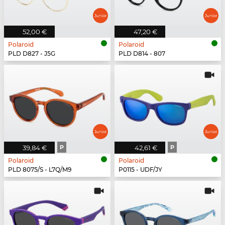
52,00 €
47,20 €
Polaroid
Polaroid
PLD D827 - J5G
PLD D814 - 807
39,84 €
P
42,61 €
P
Polaroid
Polaroid
PLD 8075/S - L7Q/M9
P0115 - UDF/JY