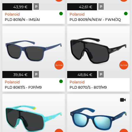
43,99 €
P
42,61 €
P
Polaroid
Polaroid
PLD 8016/N - IMS/AI
PLD 8009/N/NEW - FWM/JQ
39,84 €
P
48,84 €
P
Polaroid
Polaroid
PLD 8067/S - PJP/M9
PLD 8070/S - 807/M9