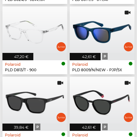
47,20 €
42,61 €
P
Polaroid
Polaroid
PLD D813/T - 900
PLD 8009/N/NEW - PJP/5X
39,84 €
P
42,61 €
P
Polaroid
Polaroid