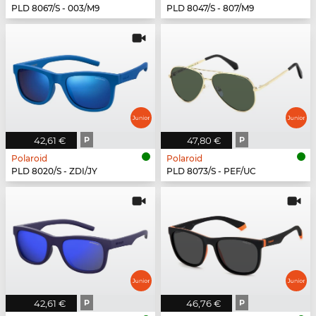
PLD 8067/S - 003/M9
PLD 8047/S - 807/M9
42,61 €
P
47,80 €
P
Polaroid
Polaroid
PLD 8020/S - ZDI/JY
PLD 8073/S - PEF/UC
42,61 €
P
46,76 €
P