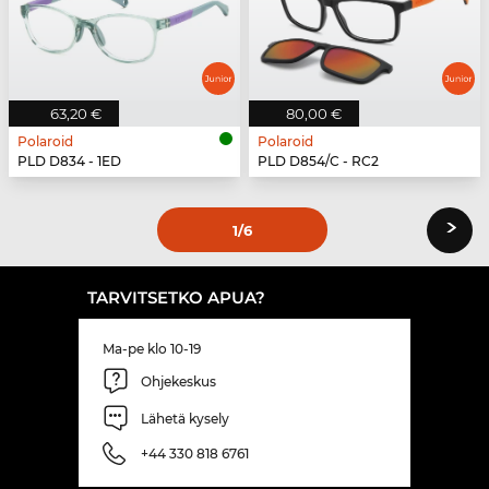
63,20 €
80,00 €
Polaroid
Polaroid
PLD D834 - 1ED
PLD D854/C - RC2
›
1
/6
TARVITSETKO APUA?
Ma-pe klo 10-19
Ohjekeskus
Lähetä kysely
+44 330 818 6761