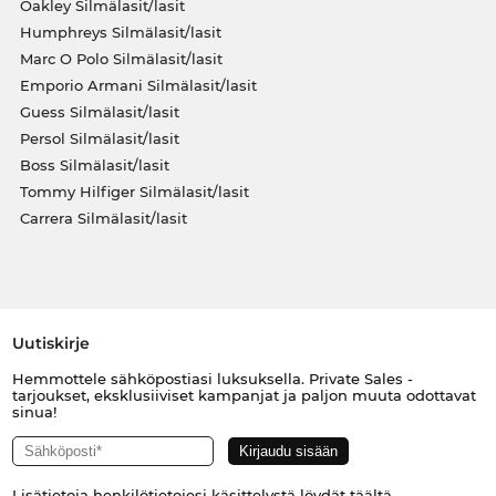
Oakley Silmälasit/lasit
Humphreys Silmälasit/lasit
Marc O Polo Silmälasit/lasit
Emporio Armani Silmälasit/lasit
Guess Silmälasit/lasit
Persol Silmälasit/lasit
Boss Silmälasit/lasit
Tommy Hilfiger Silmälasit/lasit
Carrera Silmälasit/lasit
Uutiskirje
Hemmottele sähköpostiasi luksuksella. Private Sales -
tarjoukset, eksklusiiviset kampanjat ja paljon muuta odottavat
sinua!
Lisätietoja henkilötietojesi käsittelystä löydät
täältä
.