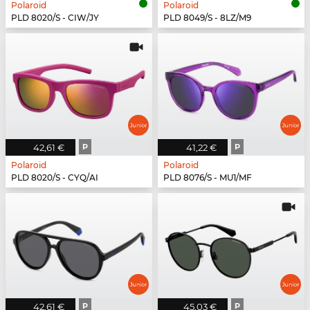
Polaroid
Polaroid
PLD 8020/S - CIW/JY
PLD 8049/S - 8LZ/M9
42,61 €
P
41,22 €
P
Polaroid
Polaroid
PLD 8020/S - CYQ/AI
PLD 8076/S - MU1/MF
42,61 €
P
45,03 €
P