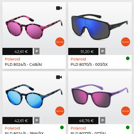
42,61 €
P
51,20 €
P
Polaroid
Polaroid
PLD 8024/S - C4B/AI
PLD 8070/S - 003/5X
42,61 €
P
46,76 €
P
Polaroid
Polaroid
PLD 8024/S - JBW/5X
PLD 8077/S - 0T7/AI