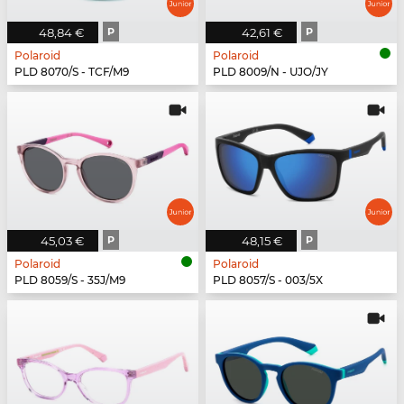
48,84 €
P
42,61 €
P
Polaroid
Polaroid
PLD 8070/S - TCF/M9
PLD 8009/N - UJO/JY
45,03 €
P
48,15 €
P
Polaroid
Polaroid
PLD 8059/S - 35J/M9
PLD 8057/S - 003/5X