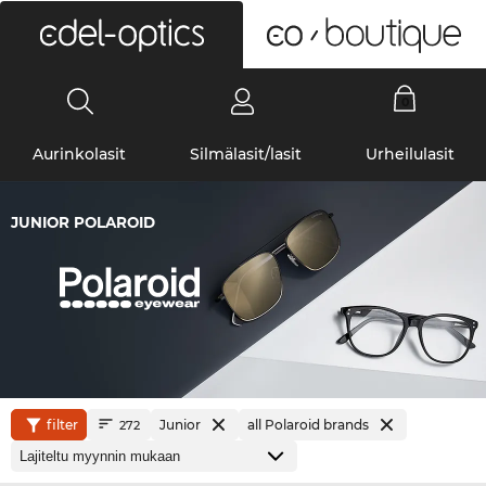
0
Aurinkolasit
Silmälasit/lasit
Urheilulasit
JUNIOR POLAROID
filter
Junior
all Polaroid brands
272