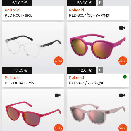
60,00 €
68,00 €
P
Polaroid
Polaroid
PLD K001 - 8RU
PLD 8054/CS - YAP/M9
47,20 €
42,61 €
P
Polaroid
Polaroid
PLD D814/T - MNG
PLD 8019/S - CYQ/AI