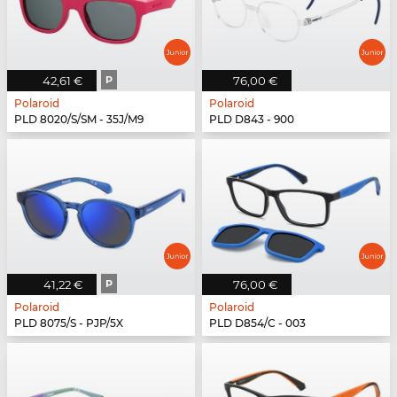
42,61 €
P
76,00 €
Polaroid
Polaroid
PLD 8020/S/SM - 35J/M9
PLD D843 - 900
41,22 €
P
76,00 €
Polaroid
Polaroid
PLD 8075/S - PJP/5X
PLD D854/C - 003