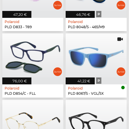
47,20 €
46,76 €
P
Polaroid
Polaroid
PLD D833 - 789
PLD 8048/S - 465/M9
76,00 €
41,22 €
P
Polaroid
Polaroid
PLD D854/C - FLL
PLD 8067/S - VGL/5X