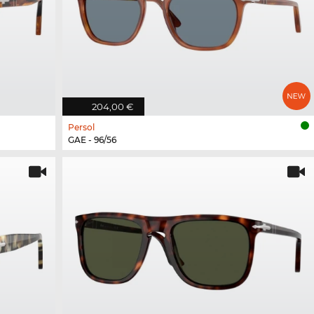
204,00 €
Persol
GAE - 96/56