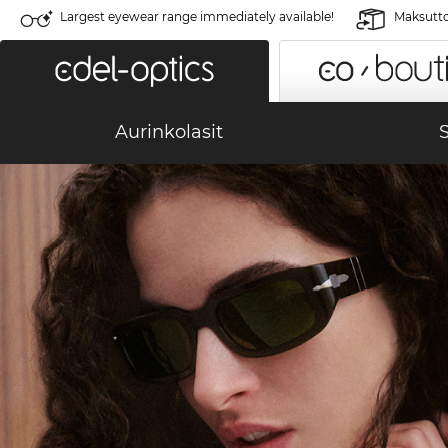
Largest eyewear range immediately available!
Maksutto
Aurinkolasit
S