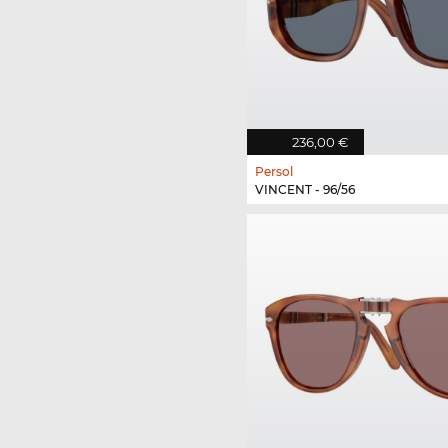
236,00 €
Persol
VINCENT - 96/56