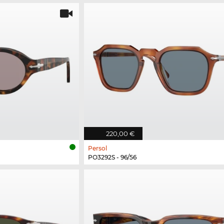
220,00 €
Persol
PO3292S - 96/56