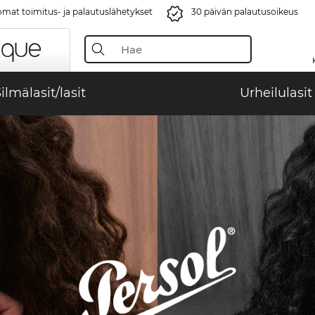
mat toimitus- ja palautuslähetykset
30 päivän palautusoikeus
ilmälasit/lasit
Urheilulasit