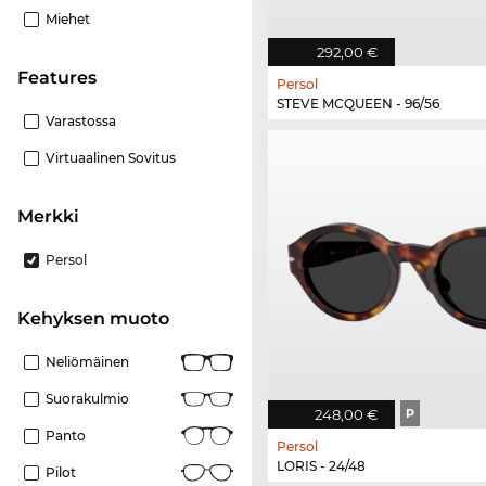
Miehet
292,00 €
Features
Persol
STEVE MCQUEEN - 96/56
Varastossa
Virtuaalinen Sovitus
Merkki
Persol
Kehyksen muoto
Neliömäinen
Suorakulmio
248,00 €
P
Panto
Persol
LORIS - 24/48
Pilot