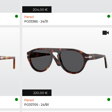
204,00 €
Persol
PO3336S - 24/31
220,00 €
Persol
PO3370S - 24/B1