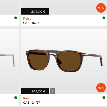
204,00 €
Persol
GAE - 116071
248,00 €
P
Persol
GAE - 24/57