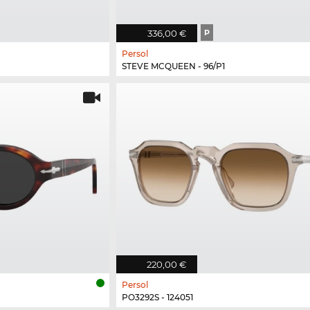
336,00 €
P
Persol
STEVE MCQUEEN - 96/P1
220,00 €
Persol
PO3292S - 124051