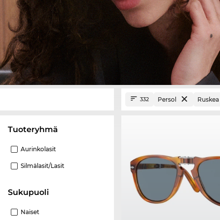
Persol
Ruskea
332
Tuoteryhmä
Aurinkolasit
Silmälasit/lasit
Sukupuoli
Naiset