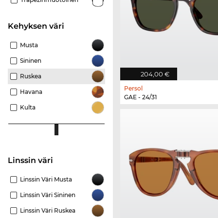
Kehyksen väri
Musta
Sininen
204,00 €
Ruskea
Persol
Havana
GAE - 24/31
Kulta
Linssin väri
Linssin Väri Musta
Linssin Väri Sininen
Linssin Väri Ruskea