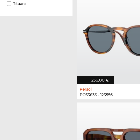
Titaani
236,00 €
Persol
PO3383S - 123556