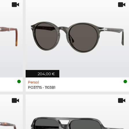
204,00 €
Persol
PO3171S - 1103B1