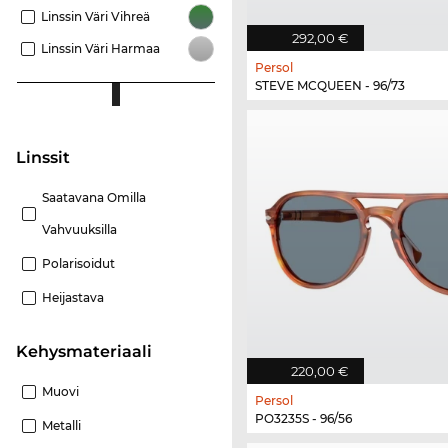
Linssin Väri Vihreä
292,00 €
Linssin Väri Harmaa
Persol
STEVE MCQUEEN - 96/73
Linssit
Saatavana Omilla
Vahvuuksilla
Polarisoidut
Heijastava
Kehysmateriaali
220,00 €
Muovi
Persol
PO3235S - 96/56
Metalli