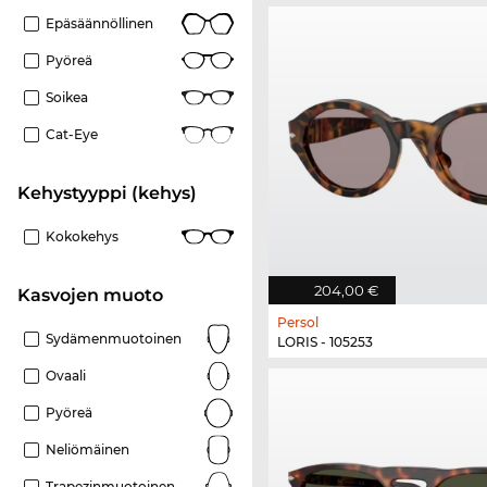
Epäsäännöllinen
Pyöreä
Soikea
Cat-Eye
Kehystyyppi (kehys)
Kokokehys
204,00 €
Kasvojen muoto
Persol
Sydämenmuotoinen
LORIS - 105253
Ovaali
Pyöreä
Neliömäinen
Trapezinmuotoinen