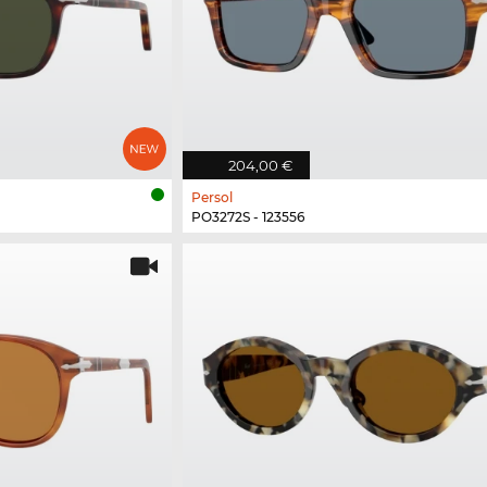
204,00 €
Persol
PO3272S - 123556