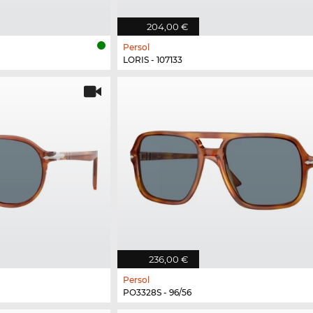
204,00 €
Persol
LORIS - 107133
236,00 €
Persol
PO3328S - 96/56