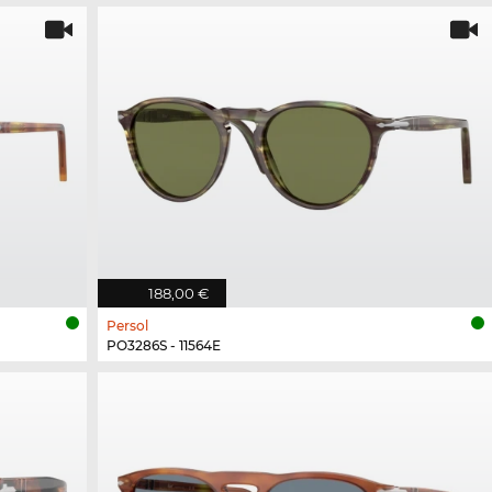
188,00 €
Persol
PO3286S - 11564E