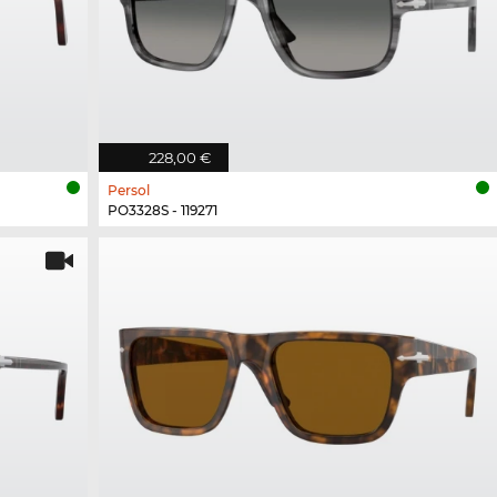
228,00 €
Persol
PO3328S - 119271