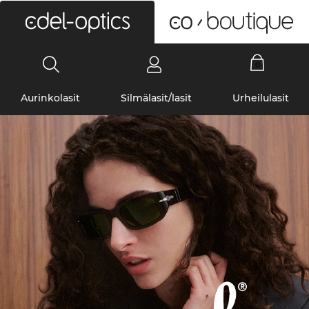
0
Aurinkolasit
Silmälasit/lasit
Urheilulasit