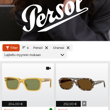
filter
Persol
Oranssi
6
204,00 €
252,00 €
P