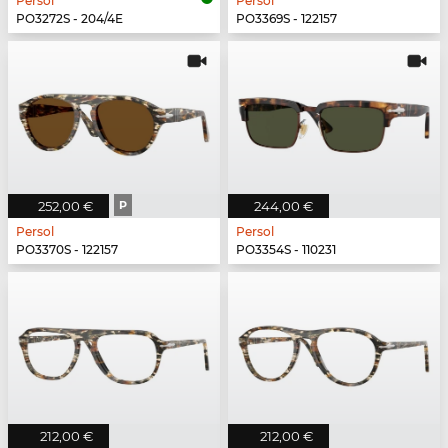
Persol
Persol
PO3272S - 204/4E
PO3369S - 122157
252,00 €
P
244,00 €
Persol
Persol
PO3370S - 122157
PO3354S - 110231
212,00 €
212,00 €