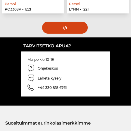
Persol
Persol
PO3368V - 1221
LYNN - 1221
1
/1
TARVITSETKO APUA?
Ma-pe klo 10-19
Ohjekeskus
Lähetä kysely
+44 330 818 6761
Suosituimmat aurinkolasimerkkimme