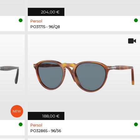
204,00 €
Persol
PO3171S - 96/Q8
188,00 €
Persol
PO3286S - 96/56