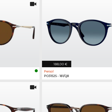
188,00 €
Persol
PO3152S - 181/Q8