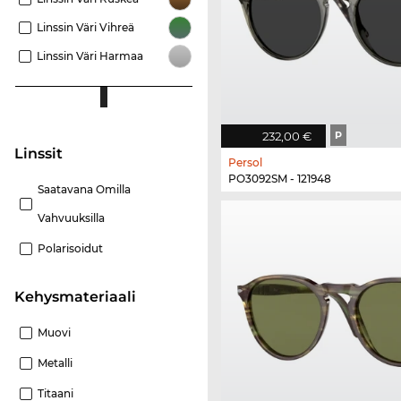
Linssin Väri Vihreä
Linssin Väri Harmaa
232,00 €
P
Linssit
Persol
PO3092SM - 121948
Saatavana Omilla
Vahvuuksilla
Polarisoidut
Kehysmateriaali
Muovi
Metalli
Titaani