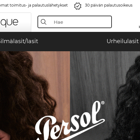
mat toimitus- ja palautuslähetykset
30 päivän palautusoikeus
ilmälasit/lasit
Urheilulasit