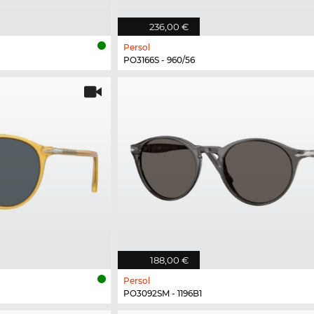
236,00 €
Persol
PO3166S - 960/56
188,00 €
Persol
PO3092SM - 1196B1