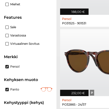
Miehet
188,00 €
Features
Persol
PO3152S - 901531
Sale
Varastossa
Virtuaalinen Sovitus
Merkki
Persol
Kehyksen muoto
Panto
232,00 €
P
Persol
Kehystyyppi (kehys)
PO3286S - 24/57