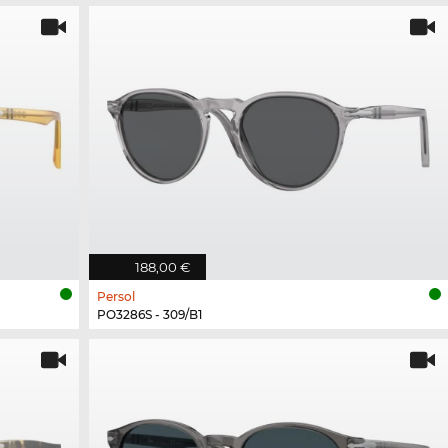
188,00 €
Persol
PO3286S - 309/B1