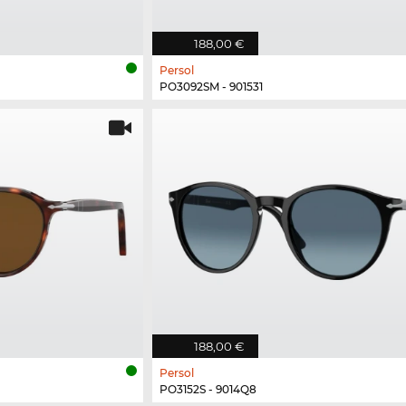
188,00 €
Persol
PO3092SM - 901531
188,00 €
Persol
PO3152S - 9014Q8