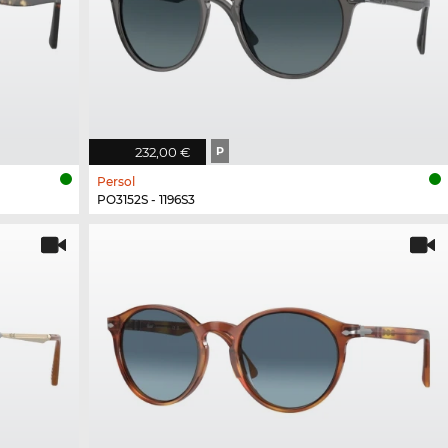
232,00 €
P
Persol
PO3152S - 1196S3