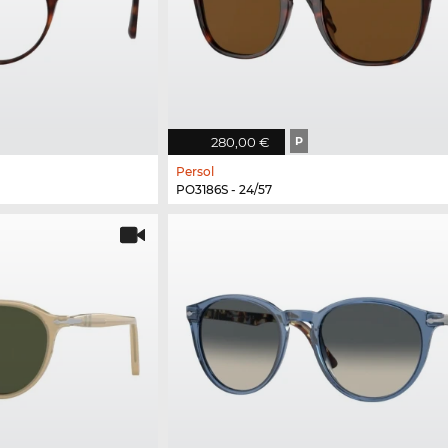
280,00 €
P
Persol
PO3186S - 24/57