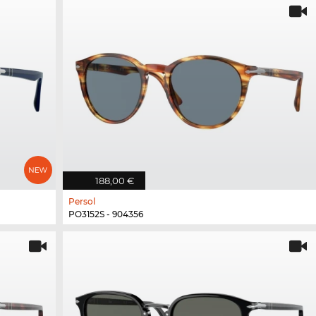
188,00 €
Persol
PO3152S - 904356