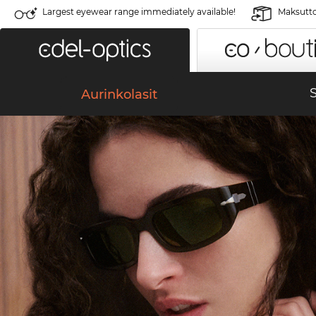
Largest eyewear range immediately available!
Maksutto
S
Aurinkolasit