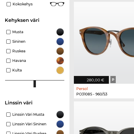
Kokokehys
Kehyksen väri
Musta
Sininen
Ruskea
Havana
Kulta
280,00 €
P
Persol
PO3108S - 960/S3
Linssin väri
Linssin Väri Musta
Linssin Väri Sininen
Linssin Väri Ruskea