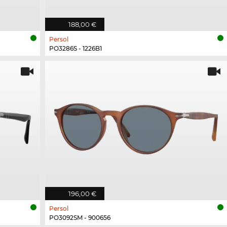
188,00 €
Persol
PO3286S - 1226B1
196,00 €
Persol
PO3092SM - 900656