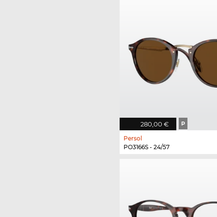
280,00 €
P
Persol
PO3166S - 24/57