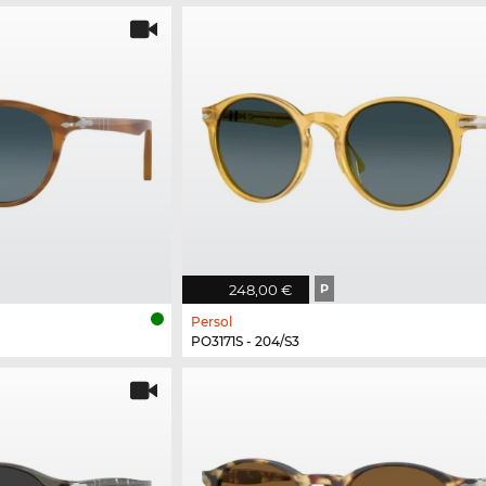
248,00 €
P
Persol
PO3171S - 204/S3