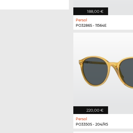
188,00 €
Persol
PO3286S - 11564E
220,00 €
Persol
PO3350S - 204/R5