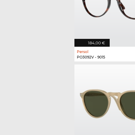
184,00 €
Persol
PO3092V - 9015