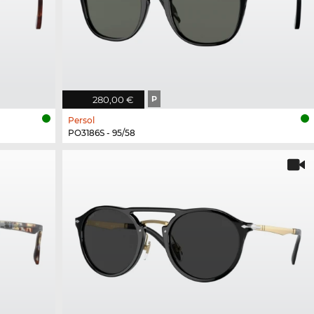
280,00 €
P
Persol
PO3186S - 95/58