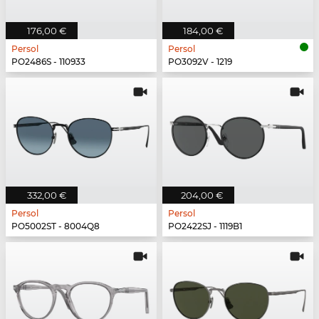
176,00 €
184,00 €
Persol
Persol
PO2486S - 110933
PO3092V - 1219
332,00 €
204,00 €
Persol
Persol
PO5002ST - 8004Q8
PO2422SJ - 1119B1