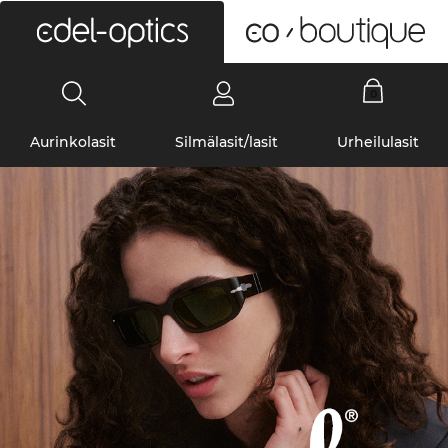
0
Aurinkolasit
Silmälasit/lasit
Urheilulasit