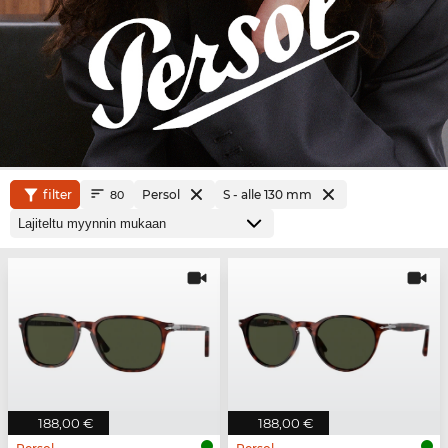
filter
Persol
S - alle 130 mm
80
188,00 €
188,00 €