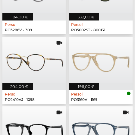
184,00 €
332,00 €
Persol
Persol
PO3286V - 309
PO5002ST - 800131
204,00 €
196,00 €
Persol
Persol
PO2410VJ - 1098
PO3160V - 1169