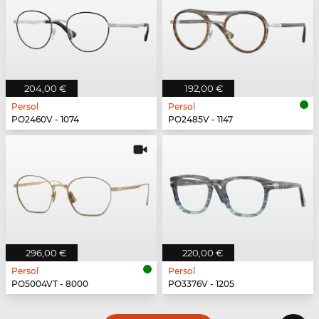
204,00 €
192,00 €
Persol
Persol
PO2460V - 1074
PO2485V - 1147
296,00 €
220,00 €
Persol
Persol
PO5004VT - 8000
PO3376V - 1205