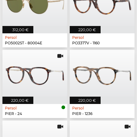
312,00 €
220,00 €
Persol
Persol
PO5002ST - 80004E
PO3377V - 1160
220,00 €
220,00 €
Persol
Persol
PIER - 24
PIER - 1236