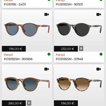
Persol
Persol
PO3019S - 24/31
PO3092SM - 901531
196,00 €
232,00 €
P
Persol
Persol
PO3092SM - 900656
PO3092SM - 121948
280,00 €
P
196,00 €