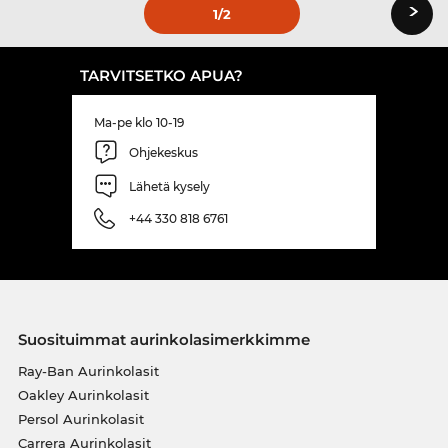
›
1
/2
TARVITSETKO APUA?
Ma-pe klo 10-19
Ohjekeskus
Lähetä kysely
+44 330 818 6761
Suosituimmat aurinkolasimerkkimme
Ray-Ban Aurinkolasit
Oakley Aurinkolasit
Persol Aurinkolasit
Carrera Aurinkolasit