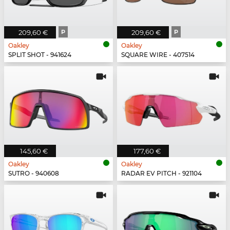
209,60 €
P
209,60 €
P
Oakley
Oakley
SPLIT SHOT - 941624
SQUARE WIRE - 407514
145,60 €
177,60 €
Oakley
Oakley
SUTRO - 940608
RADAR EV PITCH - 921104