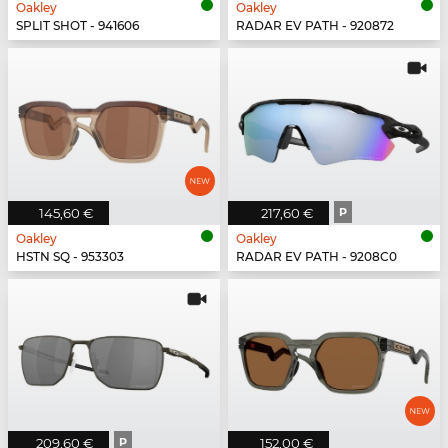
Oakley
Oakley
SPLIT SHOT - 941606
RADAR EV PATH - 920872
145,60 €
217,60 €
P
Oakley
Oakley
HSTN SQ - 953303
RADAR EV PATH - 9208C0
209,60 €
P
152,00 €