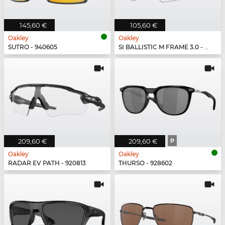
145,60 €
105,60 €
Oakley
Oakley
SUTRO - 940605
SI BALLISTIC M FRAME 3.0 - 914652
209,60 €
209,60 €
P
Oakley
Oakley
RADAR EV PATH - 920813
THURSO - 928602