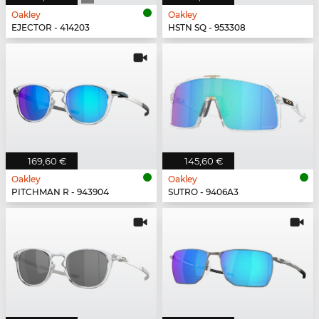
Oakley
Oakley
EJECTOR - 414203
HSTN SQ - 953308
169,60 €
145,60 €
Oakley
Oakley
PITCHMAN R - 943904
SUTRO - 9406A3