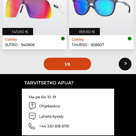
145,60 €
169,60 €
Oakley
Oakley
SUTRO - 940606
THURSO - 928607
›
1
/8
TARVITSETKO APUA?
Ma-pe klo 10-19
Ohjekeskus
Lähetä kysely
+44 330 818 6761