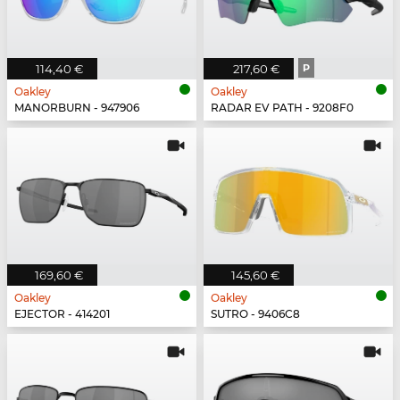
114,40 €
217,60 €
P
Oakley
Oakley
MANORBURN - 947906
RADAR EV PATH - 9208F0
169,60 €
145,60 €
Oakley
Oakley
EJECTOR - 414201
SUTRO - 9406C8