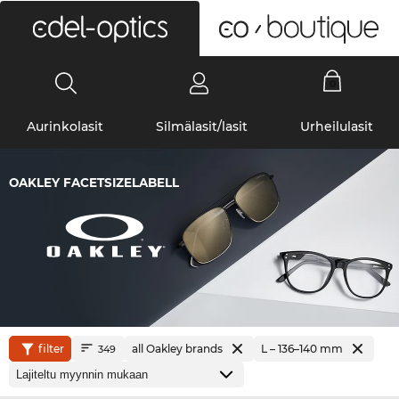
0
Aurinkolasit
Silmälasit/lasit
Urheilulasit
OAKLEY FACETSIZELABELL
filter
all Oakley brands
L – 136–140 mm
349