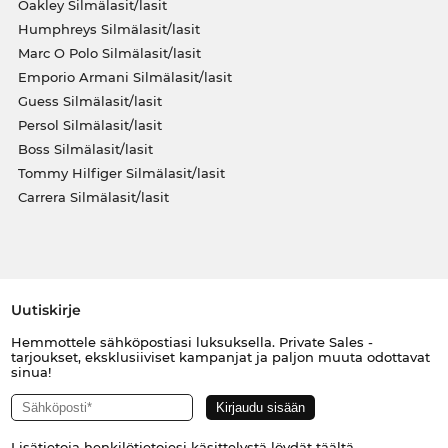
Oakley Silmälasit/lasit
Humphreys Silmälasit/lasit
Marc O Polo Silmälasit/lasit
Emporio Armani Silmälasit/lasit
Guess Silmälasit/lasit
Persol Silmälasit/lasit
Boss Silmälasit/lasit
Tommy Hilfiger Silmälasit/lasit
Carrera Silmälasit/lasit
Uutiskirje
Hemmottele sähköpostiasi luksuksella. Private Sales -
tarjoukset, eksklusiiviset kampanjat ja paljon muuta odottavat
sinua!
Lisätietoja henkilötietojesi käsittelystä löydät
täältä
.