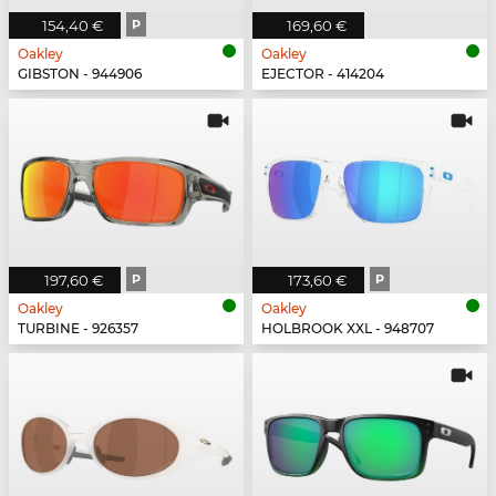
154,40 €
P
169,60 €
Oakley
Oakley
GIBSTON - 944906
EJECTOR - 414204
197,60 €
P
173,60 €
P
Oakley
Oakley
TURBINE - 926357
HOLBROOK XXL - 948707