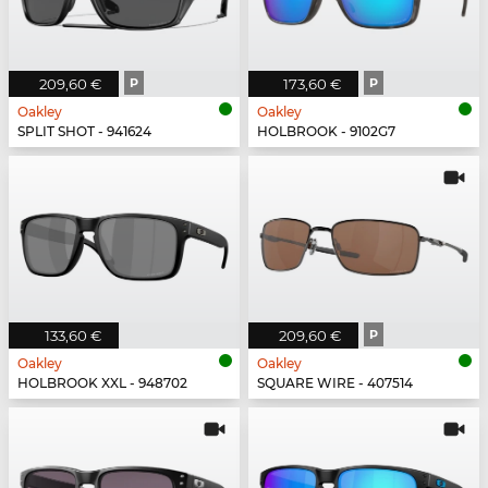
209,60 €
P
173,60 €
P
Oakley
Oakley
SPLIT SHOT - 941624
HOLBROOK - 9102G7
133,60 €
209,60 €
P
Oakley
Oakley
HOLBROOK XXL - 948702
SQUARE WIRE - 407514