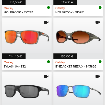
133,60 €
133,60 €
Oakley
Oakley
HOLBROOK - 9102F4
HOLBROOK - 9102E1
114,40 €
136,00 €
Oakley
Oakley
SYLAS - 944832
EYEJACKET REDUX - 943826