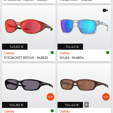
145,60 €
114,40 €
Oakley
Oakley
EYEJACKET REDUX - 943825
SYLAS - 944804
104,80 €
154,40 €
P
Oakley
Oakley