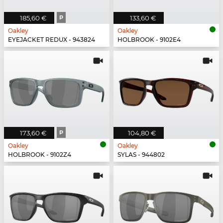
185,60 €
P
133,60 €
Oakley
Oakley
EYEJACKET REDUX - 943824
HOLBROOK - 9102E4
173,60 €
P
104,80 €
Oakley
Oakley
HOLBROOK - 9102Z4
SYLAS - 944802