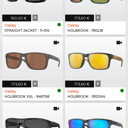
160,00 €
P
173,60 €
P
Oakley
Oakley
STRAIGHT JACKET - 11-014
HOLBROOK - 9102J8
173,60 €
P
173,60 €
P
Oakley
Oakley
HOLBROOK XXL - 948708
HOLBROOK - 9102W4