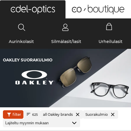
0
Aurinkolasit
Silmälasit/lasit
Urheilulasit
OAKLEY SUORAKULMIO
filter
all Oakley brands
Suorakulmio
625