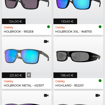
124,00 €
133,60 €
Oakley
Oakley
HOLBROOK - 9102E8
HOLBROOK XXL - 948705
221,60 €
P
138,40 €
Oakley
Oakley
HOLBROOK METAL - 412307
HIGHLAND - 952201