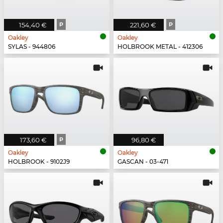
154,40 €
P
221,60 €
P
Oakley
Oakley
SYLAS - 944806
HOLBROOK METAL - 412306
173,60 €
P
96,80 €
Oakley
Oakley
HOLBROOK - 9102J9
GASCAN - 03-471