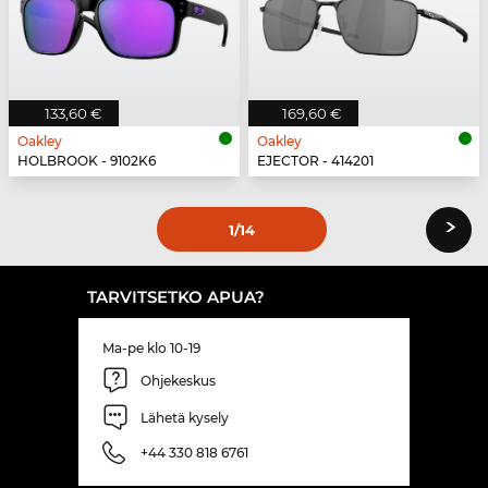
133,60 €
169,60 €
Oakley
Oakley
HOLBROOK - 9102K6
EJECTOR - 414201
›
1
/14
TARVITSETKO APUA?
Ma-pe klo 10-19
Ohjekeskus
Lähetä kysely
+44 330 818 6761