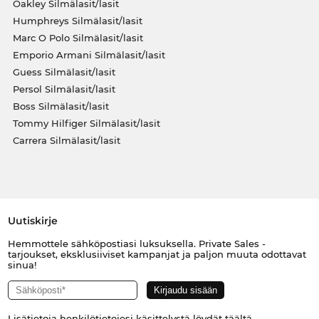
Oakley Silmälasit/lasit
Humphreys Silmälasit/lasit
Marc O Polo Silmälasit/lasit
Emporio Armani Silmälasit/lasit
Guess Silmälasit/lasit
Persol Silmälasit/lasit
Boss Silmälasit/lasit
Tommy Hilfiger Silmälasit/lasit
Carrera Silmälasit/lasit
Uutiskirje
Hemmottele sähköpostiasi luksuksella. Private Sales -
tarjoukset, eksklusiiviset kampanjat ja paljon muuta odottavat
sinua!
Lisätietoja henkilötietojesi käsittelystä löydät
täältä
.