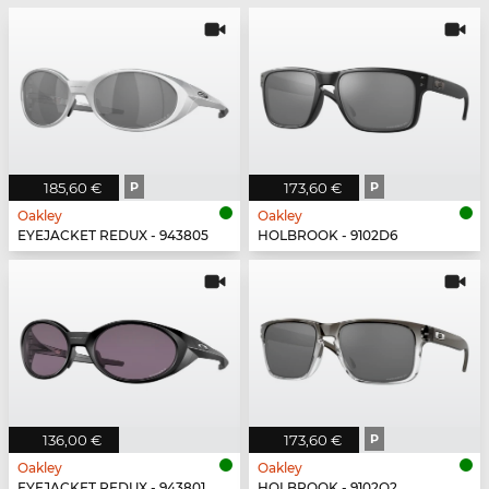
185,60 €
P
173,60 €
P
Oakley
Oakley
EYEJACKET REDUX - 943805
HOLBROOK - 9102D6
136,00 €
173,60 €
P
Oakley
Oakley
EYEJACKET REDUX - 943801
HOLBROOK - 9102O2