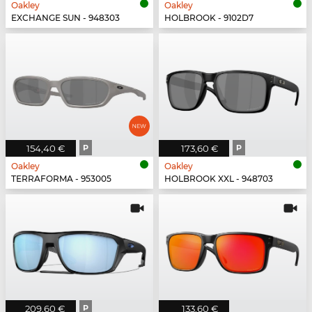
Oakley
Oakley
EXCHANGE SUN - 948303
HOLBROOK - 9102D7
154,40 €
P
173,60 €
P
Oakley
Oakley
TERRAFORMA - 953005
HOLBROOK XXL - 948703
209,60 €
P
133,60 €