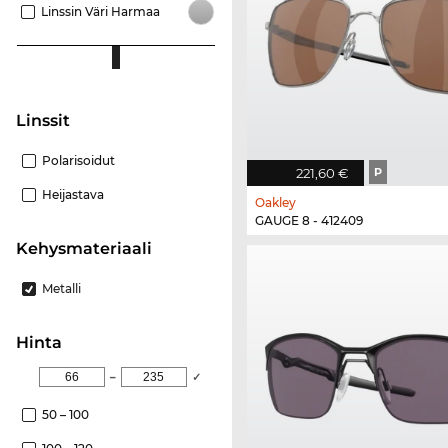
Linssin Väri Harmaa
Linssit
Polarisoidut
221,60 €
P
Heijastava
Oakley
GAUGE 8 - 412409
Kehysmateriaali
Metalli
Hinta
–
✓
50 – 100