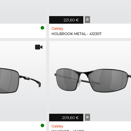
221,60 €
P
Oakley
HOLBROOK METAL - 412307
209,60 €
P
Oakley