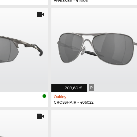
WHISKER - 414103
209,60 €
P
Oakley
CROSSHAIR - 406022