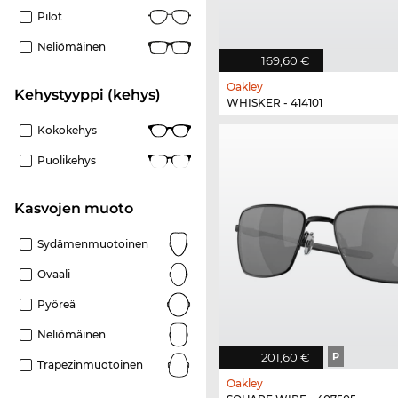
Pilot
Neliömäinen
169,60 €
Oakley
Kehystyyppi (kehys)
WHISKER - 414101
Kokokehys
Puolikehys
Kasvojen muoto
Sydämenmuotoinen
Ovaali
Pyöreä
Neliömäinen
201,60 €
P
Trapezinmuotoinen
Oakley