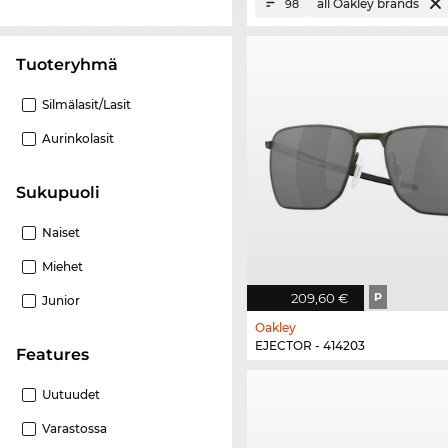
all Oakley brands
98
Tuoteryhmä
Silmälasit/lasit
Aurinkolasit
Sukupuoli
Naiset
Miehet
209,60 €
P
Junior
Oakley
EJECTOR - 414203
Features
Uutuudet
Varastossa