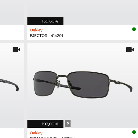
169,60 €
Oakley
EJECTOR - 414201
192,00 €
P
Oakley