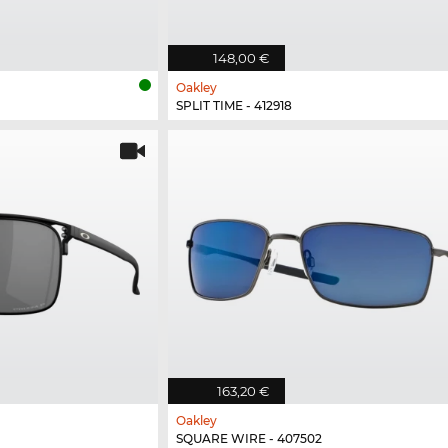
148,00 €
Oakley
SPLIT TIME - 412918
163,20 €
Oakley
SQUARE WIRE - 407502