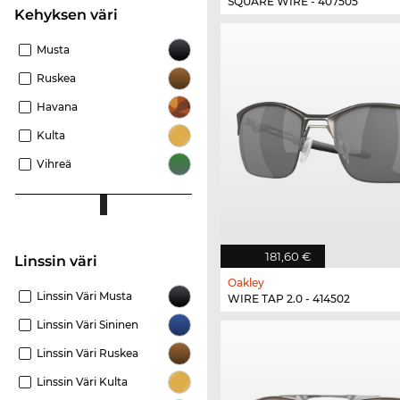
SQUARE WIRE - 407505
Kehyksen väri
Musta
Ruskea
Havana
Kulta
Vihreä
181,60 €
Linssin väri
Oakley
Linssin Väri Musta
WIRE TAP 2.0 - 414502
Linssin Väri Sininen
Linssin Väri Ruskea
Linssin Väri Kulta