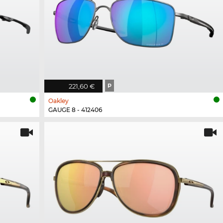
221,60 €
P
Oakley
GAUGE 8 - 412406