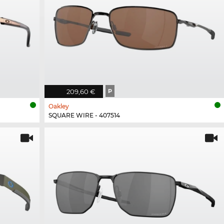
209,60 €
P
Oakley
SQUARE WIRE - 407514