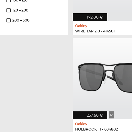
100 – 120
120 – 200
172,00 €
200 – 300
Oakley
WIRE TAP 2.0 - 414501
257,60 €
P
Oakley
HOLBROOK TI - 604802