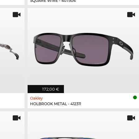
SQUARE WIRE - 407504
172,00 €
Oakley
HOLBROOK METAL - 412311