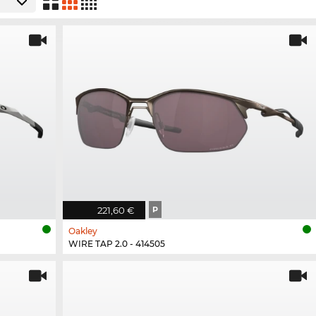
221,60 €
P
Oakley
WIRE TAP 2.0 - 414505