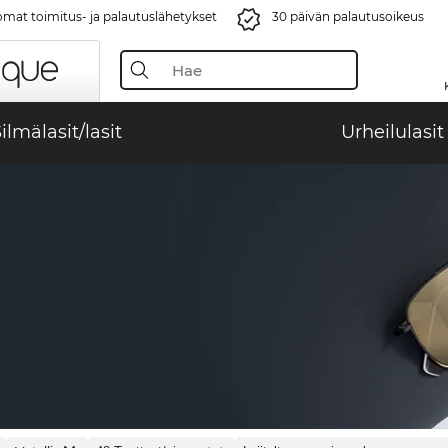
mat toimitus- ja palautuslähetykset
30 päivän palautusoikeus
ilmälasit/lasit
Urheilulasit