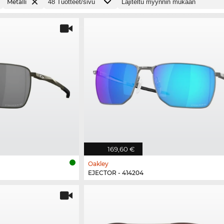
Metalli
169,60 €
Oakley
EJECTOR - 414204