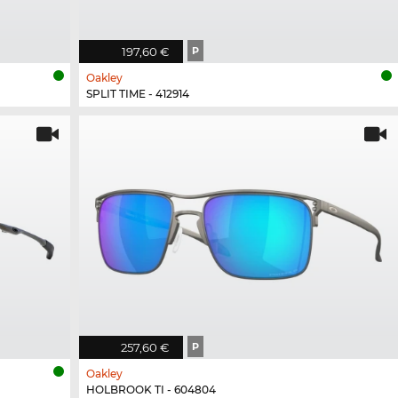
197,60 €
P
Oakley
SPLIT TIME - 412914
257,60 €
P
Oakley
HOLBROOK TI - 604804