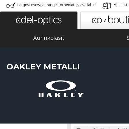
Largest eyewear range immediately available!
Maksutto
Aurinkolasit
S
OAKLEY METALLI