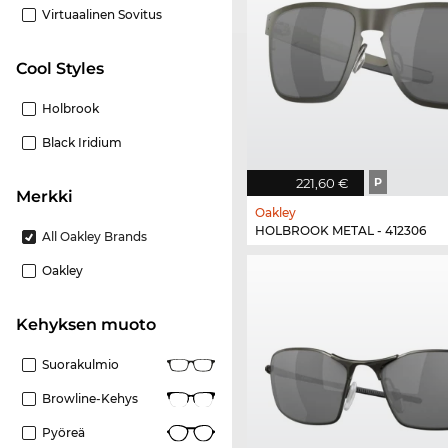
Virtuaalinen Sovitus
Cool Styles
Holbrook
Black Iridium
221,60 €
P
Merkki
Oakley
HOLBROOK METAL - 412306
All Oakley Brands
Oakley
Kehyksen muoto
Suorakulmio
Browline-Kehys
Pyöreä