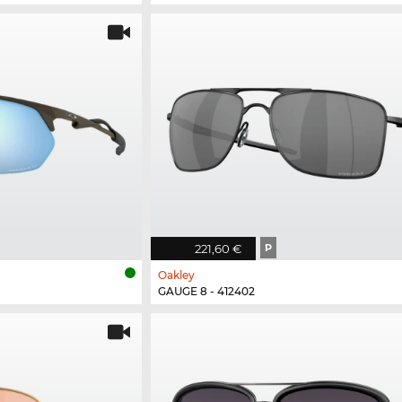
221,60 €
P
Oakley
GAUGE 8 - 412402