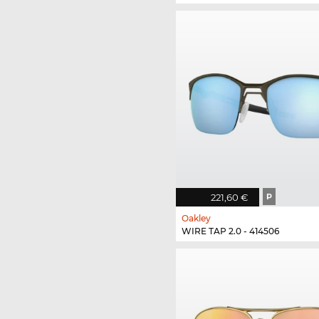
221,60 €
P
Oakley
WIRE TAP 2.0 - 414506