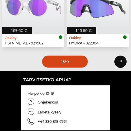
169,60 €
145,60 €
Oakley
Oakley
HSTN METAL - 927902
HYDRA - 922904
›
1
/29
TARVITSETKO APUA?
Ma-pe klo 10-19
Ohjekeskus
Lähetä kysely
+44 330 818 6761