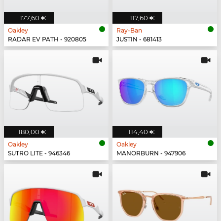
177,60 €
117,60 €
Oakley
Ray-Ban
RADAR EV PATH - 920805
JUSTIN - 681413
180,00 €
114,40 €
Oakley
Oakley
SUTRO LITE - 946346
MANORBURN - 947906