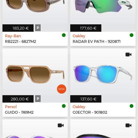
183,20 €
P
177,60 €
Ray-Ban
Oakley
RB2221 - 6827M2
RADAR EV PATH - 920871
280,00 €
P
137,60 €
Persol
Oakley
GUIDO - 1169M2
OJECTOR - 901802