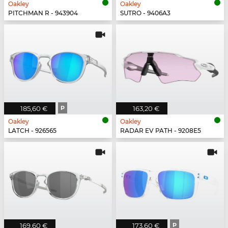
Oakley
Oakley
PITCHMAN R - 943904
SUTRO - 9406A3
185,60 €
P
163,20 €
Oakley
Oakley
LATCH - 926565
RADAR EV PATH - 9208E5
169,60 €
173,60 €
P