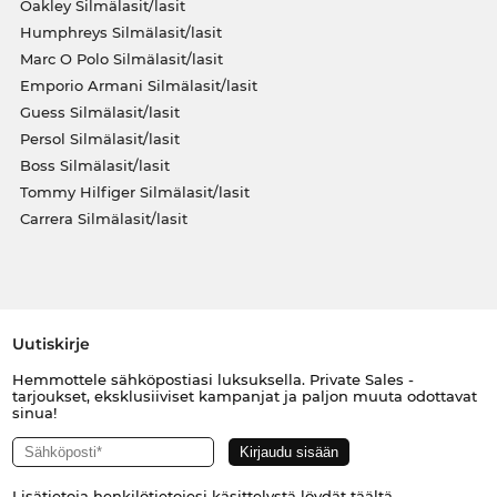
Oakley Silmälasit/lasit
Humphreys Silmälasit/lasit
Marc O Polo Silmälasit/lasit
Emporio Armani Silmälasit/lasit
Guess Silmälasit/lasit
Persol Silmälasit/lasit
Boss Silmälasit/lasit
Tommy Hilfiger Silmälasit/lasit
Carrera Silmälasit/lasit
Uutiskirje
Hemmottele sähköpostiasi luksuksella. Private Sales -
tarjoukset, eksklusiiviset kampanjat ja paljon muuta odottavat
sinua!
Lisätietoja henkilötietojesi käsittelystä löydät
täältä
.