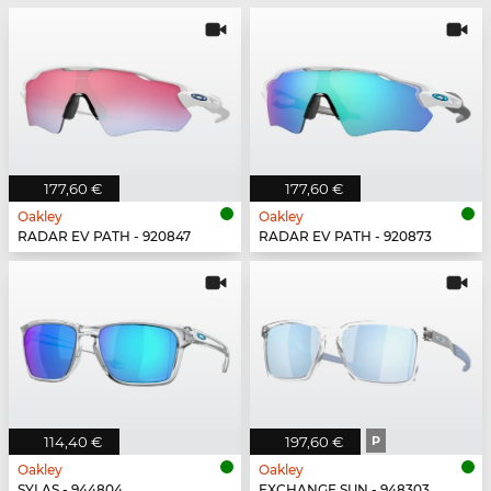
177,60 €
177,60 €
Oakley
Oakley
RADAR EV PATH - 920847
RADAR EV PATH - 920873
114,40 €
197,60 €
P
Oakley
Oakley
SYLAS - 944804
EXCHANGE SUN - 948303