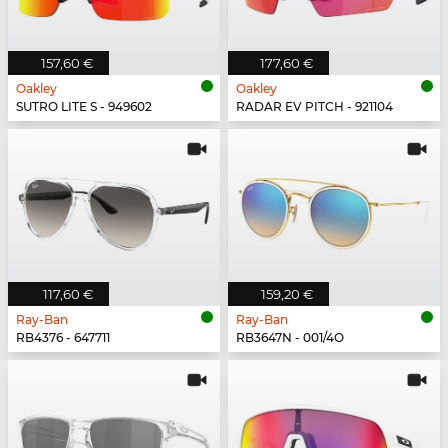
157,60 €
177,60 €
Oakley
Oakley
SUTRO LITE S - 949602
RADAR EV PITCH - 921104
117,60 €
159,20 €
Ray-Ban
Ray-Ban
RB4376 - 647711
RB3647N - 001/4O