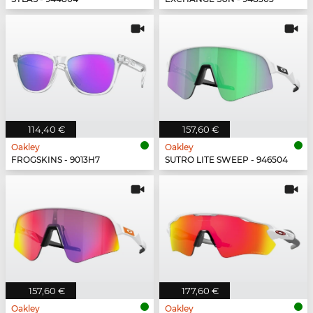
114,40 €
157,60 €
Oakley
Oakley
FROGSKINS - 9013H7
SUTRO LITE SWEEP - 946504
157,60 €
177,60 €
Oakley
Oakley