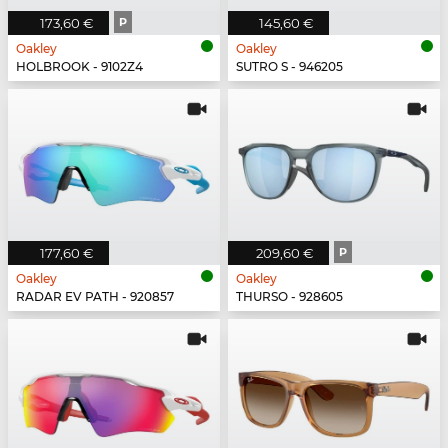
173,60 €
P
145,60 €
Oakley
Oakley
HOLBROOK - 9102Z4
SUTRO S - 946205
177,60 €
209,60 €
P
Oakley
Oakley
RADAR EV PATH - 920857
THURSO - 928605