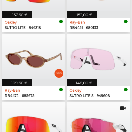
157,60 €
152,00 €
Oakley
Ray-Ban
SUTRO LITE - 946318
RB4451 - 680133
109,60 €
148,00 €
Ray-Ban
Oakley
RB4472 - 685675
SUTRO LITE S - 949608