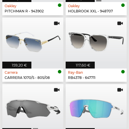
Oakley
Oakley
PITCHMAN R - 943902
HOLBROOK XXL - 948707
159,20 €
117,60 €
Carrera
Ray-Ban
CARRERA 1070/S - 80S/08
RB4378 - 647711