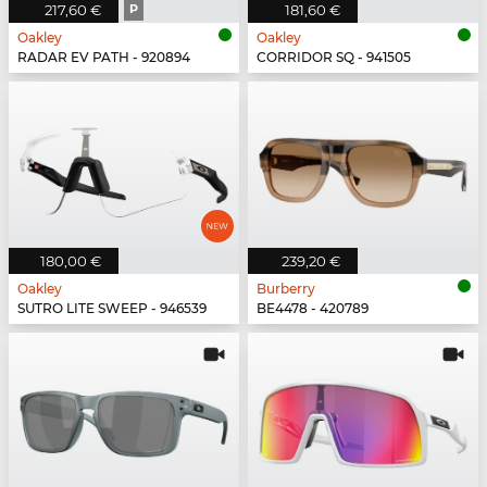
217,60 €
P
181,60 €
Oakley
Oakley
RADAR EV PATH - 920894
CORRIDOR SQ - 941505
180,00 €
239,20 €
Oakley
Burberry
SUTRO LITE SWEEP - 946539
BE4478 - 420789