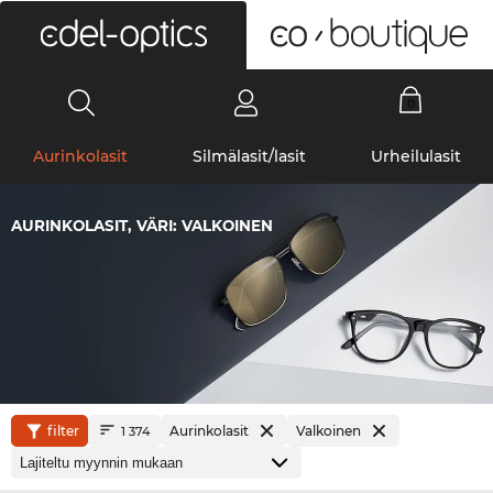
0
Aurinkolasit
Silmälasit/lasit
Urheilulasit
AURINKOLASIT, VÄRI: VALKOINEN
filter
Aurinkolasit
Valkoinen
1 374