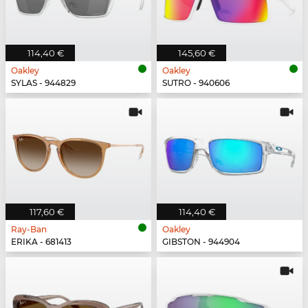
114,40 €
145,60 €
Oakley
Oakley
SYLAS - 944829
SUTRO - 940606
117,60 €
114,40 €
Ray-Ban
Oakley
ERIKA - 681413
GIBSTON - 944904