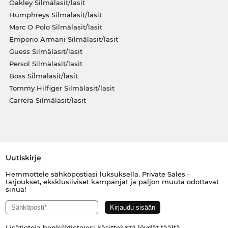
Oakley Silmälasit/lasit
Humphreys Silmälasit/lasit
Marc O Polo Silmälasit/lasit
Emporio Armani Silmälasit/lasit
Guess Silmälasit/lasit
Persol Silmälasit/lasit
Boss Silmälasit/lasit
Tommy Hilfiger Silmälasit/lasit
Carrera Silmälasit/lasit
Uutiskirje
Hemmottele sähköpostiasi luksuksella. Private Sales -
tarjoukset, eksklusiiviset kampanjat ja paljon muuta odottavat
sinua!
Lisätietoja henkilötietojesi käsittelystä löydät
täältä
.