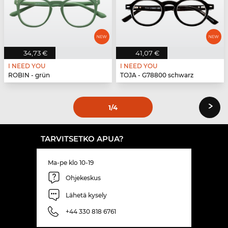
34,73 €
41,07 €
I NEED YOU
I NEED YOU
ROBIN - grün
TOJA - G78800 schwarz
›
1
/4
TARVITSETKO APUA?
Ma-pe klo 10-19
Ohjekeskus
Lähetä kysely
+44 330 818 6761