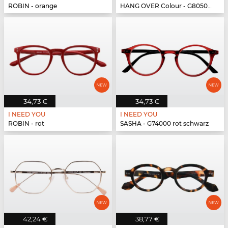
ROBIN - orange
HANG OVER Colour - G80500 pink
34,73 €
34,73 €
I NEED YOU
I NEED YOU
ROBIN - rot
SASHA - G74000 rot schwarz
42,24 €
38,77 €