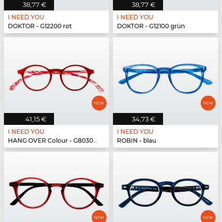
38,77 €
38,77 €
I NEED YOU
I NEED YOU
DOKTOR - G12200 rot
DOKTOR - G12100 grün
41,15 €
34,73 €
I NEED YOU
I NEED YOU
HANG OVER Colour - G80300 rot
ROBIN - blau