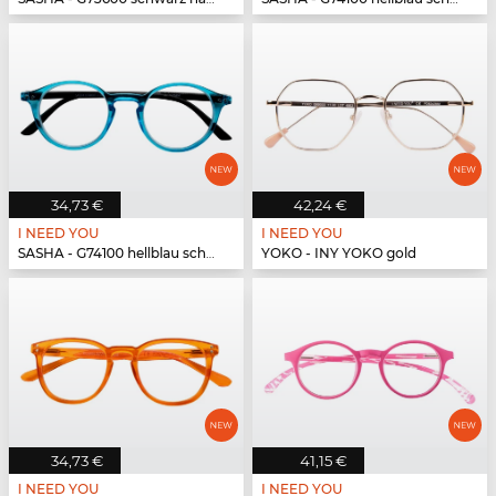
34,73 €
42,24 €
I NEED YOU
I NEED YOU
SASHA - G74100 hellblau schwarz
YOKO - INY YOKO gold
34,73 €
41,15 €
I NEED YOU
I NEED YOU