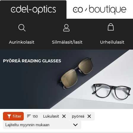
0
Aurinkolasit
Silmälasit/lasit
Urheilulasit
PYÖREÄ READING GLASSES
filter
Lukulasit
pyöreä
150