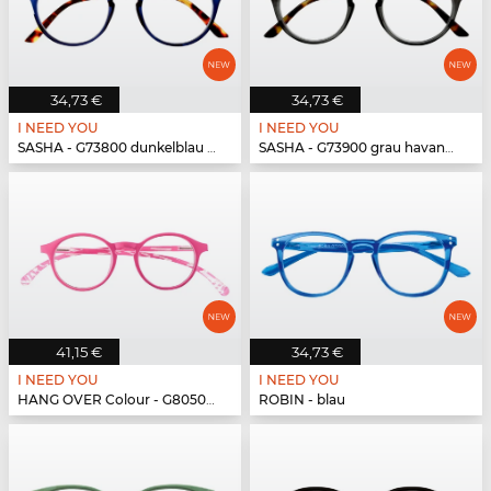
34,73 €
34,73 €
I NEED YOU
I NEED YOU
SASHA - G73800 dunkelblau havanna
SASHA - G73900 grau havanna
41,15 €
34,73 €
I NEED YOU
I NEED YOU
HANG OVER Colour - G80500 pink
ROBIN - blau