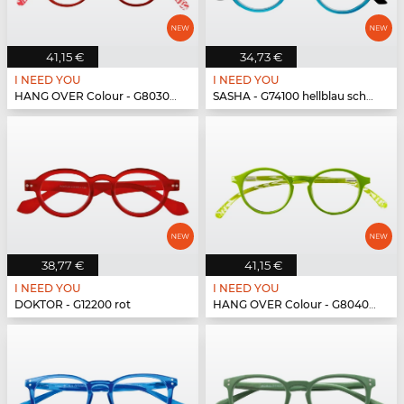
41,15 €
34,73 €
I NEED YOU
I NEED YOU
HANG OVER Colour - G80300 rot
SASHA - G74100 hellblau schwarz
38,77 €
41,15 €
I NEED YOU
I NEED YOU
DOKTOR - G12200 rot
HANG OVER Colour - G80400 grün