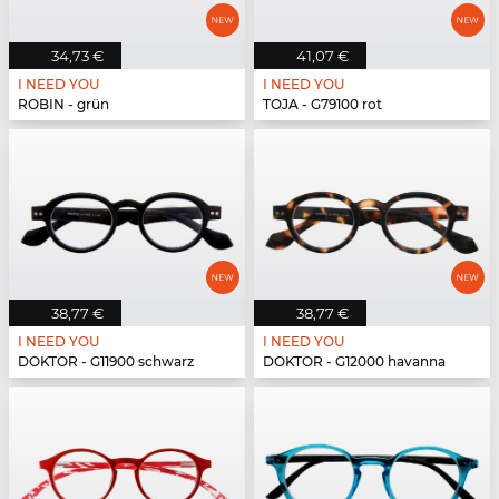
34,73 €
41,07 €
I NEED YOU
I NEED YOU
ROBIN - grün
TOJA - G79100 rot
38,77 €
38,77 €
I NEED YOU
I NEED YOU
DOKTOR - G11900 schwarz
DOKTOR - G12000 havanna