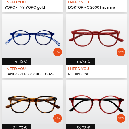
I NEED YOU
I NEED YOU
YOKO - INY YOKO gold
DOKTOR - G12000 havanna
41,15 €
34,73 €
I NEED YOU
I NEED YOU
HANG OVER Colour - G80200 blau
ROBIN - rot
34,73 €
34,73 €