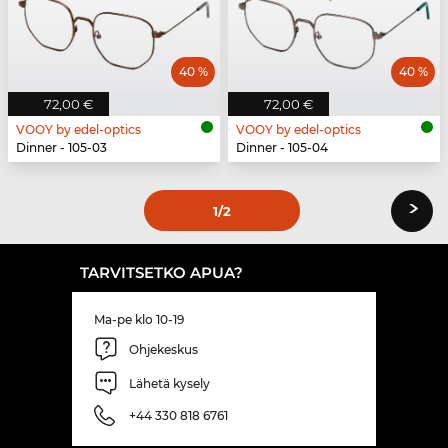
40 %
40 %
72,00 €
72,00 €
VOOY by edel-optics
VOOY by edel-optics
Dinner - 105-03
Dinner - 105-04
›
1
/2
TARVITSETKO APUA?
Ma-pe klo 10-19
Ohjekeskus
Lähetä kysely
+44 330 818 6761