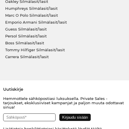
Oakley Silmälasit/lasit
Humphreys Silmälasit/lasit
Marc O Polo Silmälasit/lasit
Emporio Armani Silmälasit/lasit
Guess Silmälasit/lasit
Persol Silmälasit/lasit
Boss Silmälasit/lasit
Tommy Hilfiger Silmälasit/lasit
Carrera Silmälasit/lasit
Uutiskirje
Hemmottele sähköpostiasi luksuksella. Private Sales -
tarjoukset, eksklusiiviset kampanjat ja paljon muuta odottavat
sinua!
Lisätietoja henkilötietojesi käsittelystä löydät
täältä
.