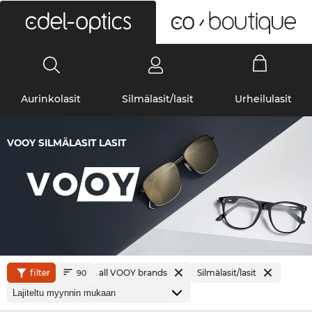
0
Aurinkolasit
Silmälasit/lasit
Urheilulasit
VOOY SILMÄLASIT LASIT
filter
all VOOY brands
Silmälasit/lasit
90