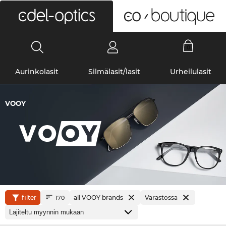
0
Aurinkolasit
Silmälasit/lasit
Urheilulasit
VOOY
filter
all VOOY brands
Varastossa
170