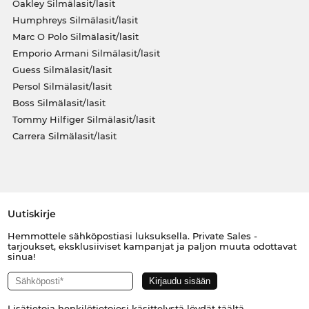
Oakley Silmälasit/lasit
Humphreys Silmälasit/lasit
Marc O Polo Silmälasit/lasit
Emporio Armani Silmälasit/lasit
Guess Silmälasit/lasit
Persol Silmälasit/lasit
Boss Silmälasit/lasit
Tommy Hilfiger Silmälasit/lasit
Carrera Silmälasit/lasit
Uutiskirje
Hemmottele sähköpostiasi luksuksella. Private Sales -
tarjoukset, eksklusiiviset kampanjat ja paljon muuta odottavat
sinua!
Lisätietoja henkilötietojesi käsittelystä löydät
täältä
.