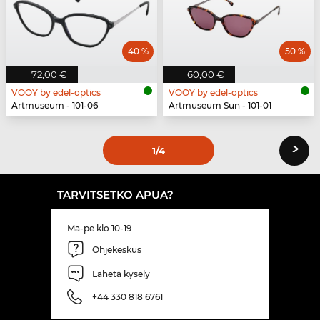
40 %
50 %
72,00 €
60,00 €
VOOY by edel-optics
VOOY by edel-optics
Artmuseum - 101-06
Artmuseum Sun - 101-01
›
1
/4
TARVITSETKO APUA?
Ma-pe klo 10-19
Ohjekeskus
Lähetä kysely
+44 330 818 6761