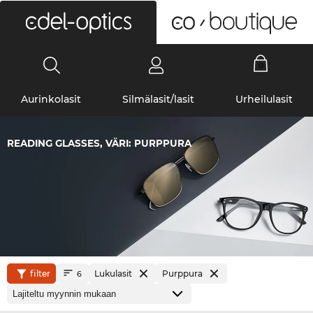
0
Aurinkolasit
Silmälasit/lasit
Urheilulasit
READING GLASSES, VÄRI: PURPPURA
filter
Lukulasit
Purppura
6