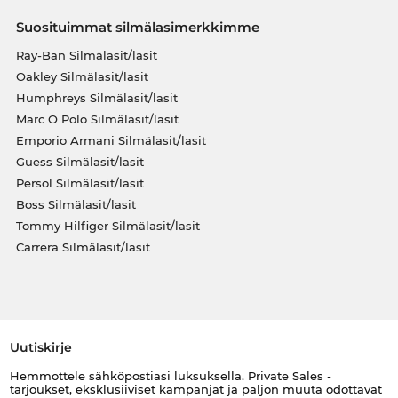
Suosituimmat silmälasimerkkimme
Ray-Ban Silmälasit/lasit
Oakley Silmälasit/lasit
Humphreys Silmälasit/lasit
Marc O Polo Silmälasit/lasit
Emporio Armani Silmälasit/lasit
Guess Silmälasit/lasit
Persol Silmälasit/lasit
Boss Silmälasit/lasit
Tommy Hilfiger Silmälasit/lasit
Carrera Silmälasit/lasit
Uutiskirje
Hemmottele sähköpostiasi luksuksella. Private Sales -
tarjoukset, eksklusiiviset kampanjat ja paljon muuta odottavat