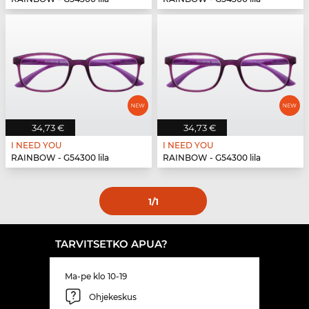
34,73 €
34,73 €
I NEED YOU
I NEED YOU
RAINBOW - G54300 lila
RAINBOW - G54300 lila
1
/1
TARVITSETKO APUA?
Ma-pe klo 10-19
Ohjekeskus