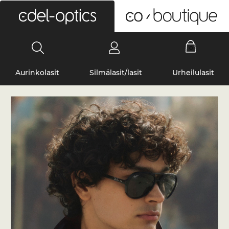
0
Aurinkolasit
Silmälasit/lasit
Urheilulasit