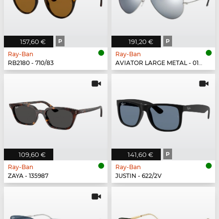
157,60 €
P
191,20 €
P
Ray-Ban
Ray-Ban
RB2180 - 710/83
AVIATOR LARGE METAL - 019/W3
109,60 €
141,60 €
P
Ray-Ban
Ray-Ban
ZAYA - 135987
JUSTIN - 622/2V