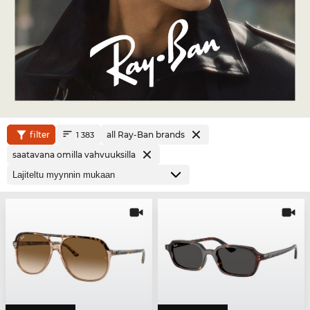
filter
all Ray-Ban brands
1 383
saatavana omilla vahvuuksilla