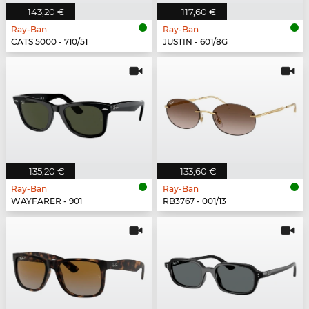
143,20 €
117,60 €
Ray-Ban
Ray-Ban
CATS 5000 - 710/51
JUSTIN - 601/8G
135,20 €
133,60 €
Ray-Ban
Ray-Ban
WAYFARER - 901
RB3767 - 001/13