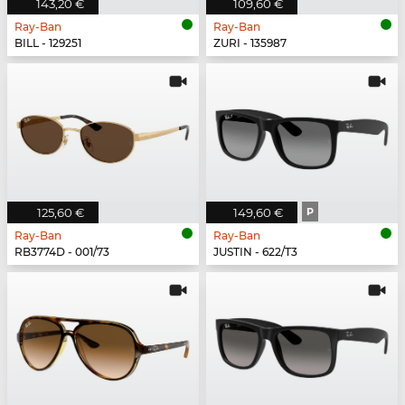
143,20 €
109,60 €
Ray-Ban
Ray-Ban
BILL - 129251
ZURI - 135987
125,60 €
149,60 €
P
Ray-Ban
Ray-Ban
RB3774D - 001/73
JUSTIN - 622/T3