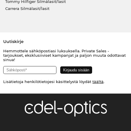
Tommy Hilfiger Silmälasit/lasit
Carrera Silmälasit/lasit
Uutiskirje
Hemmottele sähköpostiasi luksuksella. Private Sales -
tarjoukset, eksklusiiviset kampanjat ja paljon muuta odottavat
sinua!
Lisätietoja henkilötietojesi käsittelystä löydät
täältä
.