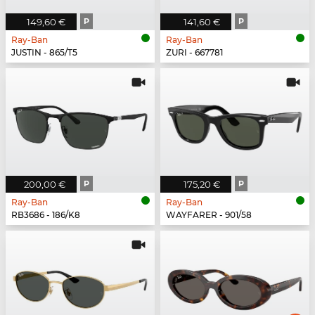
149,60 €
P
141,60 €
P
Ray-Ban
Ray-Ban
JUSTIN - 865/T5
ZURI - 667781
200,00 €
P
175,20 €
P
Ray-Ban
Ray-Ban
RB3686 - 186/K8
WAYFARER - 901/58