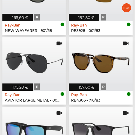
165,60 €
P
192,80 €
P
Ray-Ban
Ray-Ban
NEW WAYFARER - 901/58
RB3928 - 001/83
175,20 €
P
157,60 €
P
Ray-Ban
Ray-Ban
AVIATOR LARGE METAL - 002/48
RB4306 - 710/83