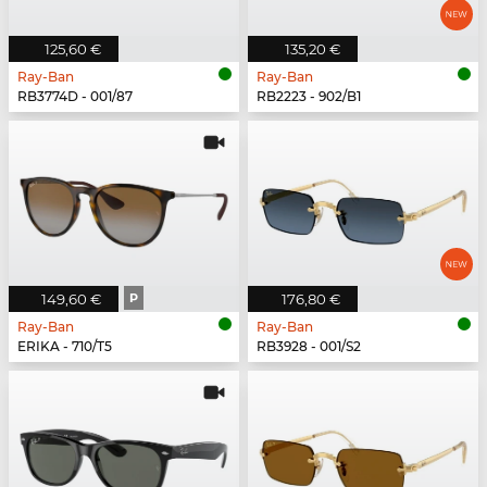
125,60 €
135,20 €
Ray-Ban
Ray-Ban
RB3774D - 001/87
RB2223 - 902/B1
149,60 €
P
176,80 €
Ray-Ban
Ray-Ban
ERIKA - 710/T5
RB3928 - 001/S2