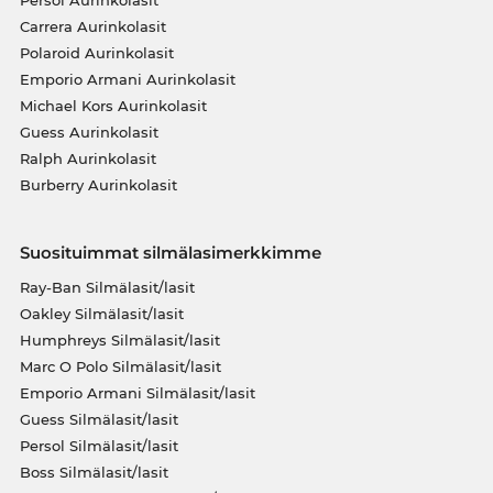
Persol Aurinkolasit
Carrera Aurinkolasit
Polaroid Aurinkolasit
Emporio Armani Aurinkolasit
Michael Kors Aurinkolasit
Guess Aurinkolasit
Ralph Aurinkolasit
Burberry Aurinkolasit
Suosituimmat silmälasimerkkimme
Ray-Ban Silmälasit/lasit
Oakley Silmälasit/lasit
Humphreys Silmälasit/lasit
Marc O Polo Silmälasit/lasit
Emporio Armani Silmälasit/lasit
Guess Silmälasit/lasit
Persol Silmälasit/lasit
Boss Silmälasit/lasit