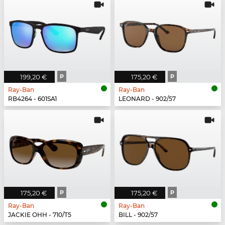
199,20 €
P
175,20 €
P
Ray-Ban
Ray-Ban
RB4264 - 601SA1
LEONARD - 902/57
175,20 €
P
175,20 €
P
Ray-Ban
Ray-Ban
JACKIE OHH - 710/T5
BILL - 902/57