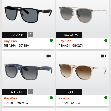
183,20 €
P
160,00 €
Ray-Ban
Ray-Ban
RB4264 - 601S80
RB4451 - 680271
149,60 €
P
117,60 €
Ray-Ban
Ray-Ban
JUSTIN - 6596T3
ERIKA - 651413