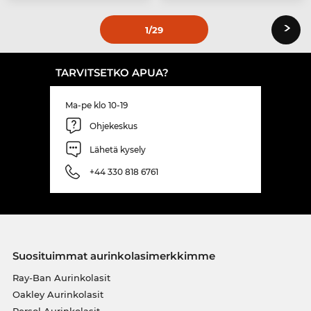
›
1
/29
TARVITSETKO APUA?
Ma-pe klo 10-19
Ohjekeskus
Lähetä kysely
+44 330 818 6761
Suosituimmat aurinkolasimerkkimme
Ray-Ban Aurinkolasit
Oakley Aurinkolasit