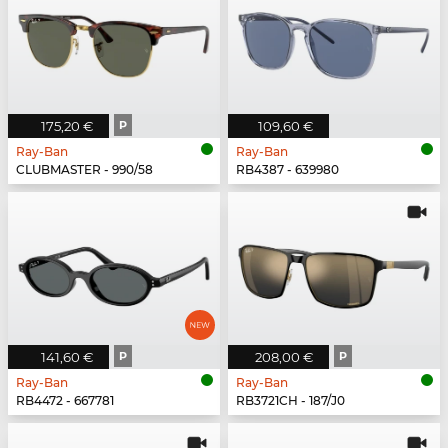
175,20 €
P
109,60 €
Ray-Ban
Ray-Ban
CLUBMASTER - 990/58
RB4387 - 639980
141,60 €
P
208,00 €
P
Ray-Ban
Ray-Ban
RB4472 - 667781
RB3721CH - 187/J0