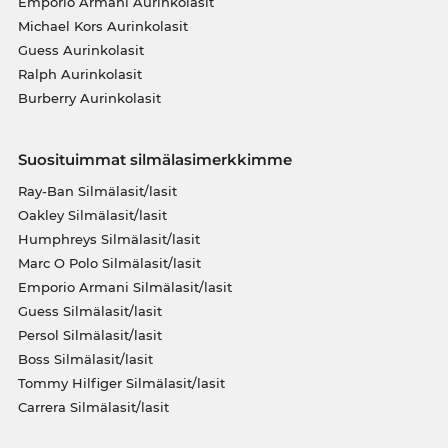
Emporio Armani Aurinkolasit
Michael Kors Aurinkolasit
Guess Aurinkolasit
Ralph Aurinkolasit
Burberry Aurinkolasit
Suosituimmat silmälasimerkkimme
Ray-Ban Silmälasit/lasit
Oakley Silmälasit/lasit
Humphreys Silmälasit/lasit
Marc O Polo Silmälasit/lasit
Emporio Armani Silmälasit/lasit
Guess Silmälasit/lasit
Persol Silmälasit/lasit
Boss Silmälasit/lasit
Tommy Hilfiger Silmälasit/lasit
Carrera Silmälasit/lasit