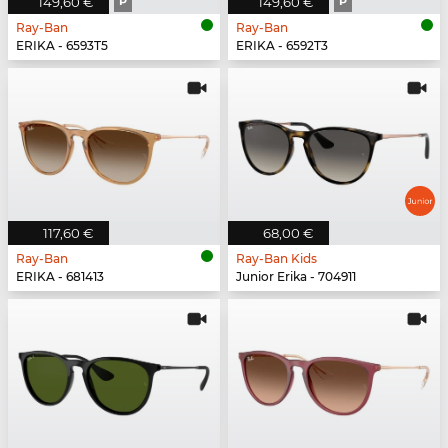
149,60 €
P
149,60 €
P
Ray-Ban
Ray-Ban
ERIKA - 6593T5
ERIKA - 6592T3
117,60 €
68,00 €
Ray-Ban
Ray-Ban Kids
ERIKA - 681413
Junior Erika - 704911