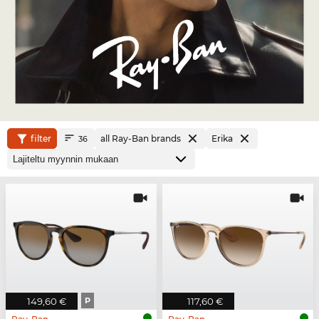
filter
all Ray-Ban brands
Erika
36
149,60 €
P
117,60 €