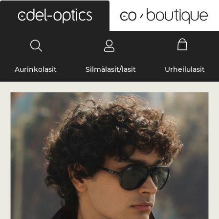
0
Aurinkolasit
Silmälasit/lasit
Urheilulasit