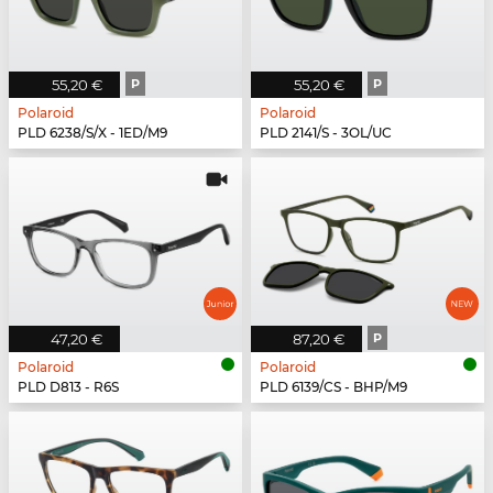
55,20 €
P
55,20 €
P
Polaroid
Polaroid
PLD 6238/S/X - 1ED/M9
PLD 2141/S - 3OL/UC
47,20 €
87,20 €
P
Polaroid
Polaroid
PLD D813 - R6S
PLD 6139/CS - BHP/M9