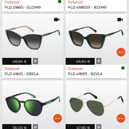
Polaroid
Polaroid
PLD 2166/S - DLD/M9
PLD 4196/S/X - 1ED/M9
48,84 €
P
48,84 €
P
Polaroid
Polaroid
PLD 4181/S - DB1/LA
PLD 4189/S - 1ED/LA
56,00 €
P
47,80 €
P