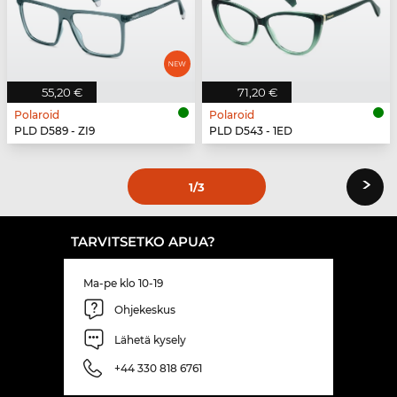
55,20 €
71,20 €
Polaroid
Polaroid
PLD D589 - ZI9
PLD D543 - 1ED
›
1
/3
TARVITSETKO APUA?
Ma-pe klo 10-19
Ohjekeskus
Lähetä kysely
+44 330 818 6761