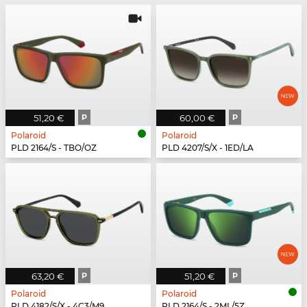
51,20 €
P
60,00 €
P
Polaroid
Polaroid
PLD 2164/S - TBO/OZ
PLD 4207/S/X - 1ED/LA
63,20 €
P
51,20 €
P
Polaroid
Polaroid
PLD 4182/S/X - 4C3/M9
PLD 2164/S - 2ML/5Z