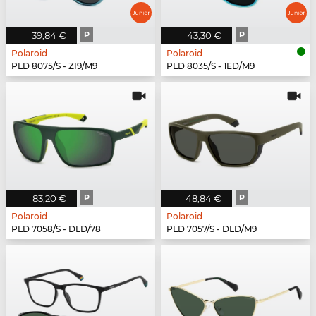
39,84 €
P
43,30 €
P
Polaroid
Polaroid
PLD 8075/S - ZI9/M9
PLD 8035/S - 1ED/M9
83,20 €
P
48,84 €
P
Polaroid
Polaroid
PLD 7058/S - DLD/78
PLD 7057/S - DLD/M9