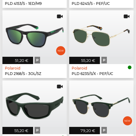
PLD 4153/S - 1ED/M9
PLD 6245/S - PEF/UC
51,20 €
P
55,20 €
P
Polaroid
Polaroid
PLD 2168/S - 3OL/5Z
PLD 6235/S/X - PEF/UC
55,20 €
P
79,20 €
P