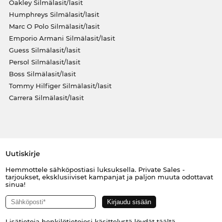
Oakley Silmälasit/lasit
Humphreys Silmälasit/lasit
Marc O Polo Silmälasit/lasit
Emporio Armani Silmälasit/lasit
Guess Silmälasit/lasit
Persol Silmälasit/lasit
Boss Silmälasit/lasit
Tommy Hilfiger Silmälasit/lasit
Carrera Silmälasit/lasit
Uutiskirje
Hemmottele sähköpostiasi luksuksella. Private Sales -
tarjoukset, eksklusiiviset kampanjat ja paljon muuta odottavat
sinua!
Lisätietoja henkilötietojesi käsittelystä löydät
täältä
.