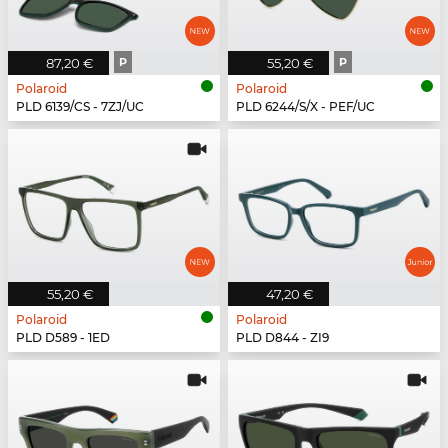
87,20 €
P
55,20 €
P
Polaroid
Polaroid
PLD 6139/CS - 7ZJ/UC
PLD 6244/S/X - PEF/UC
55,20 €
47,20 €
Polaroid
Polaroid
PLD D589 - 1ED
PLD D844 - ZI9