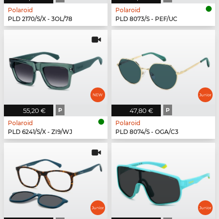
Polaroid
Polaroid
PLD 2170/S/X - 3OL/78
PLD 8073/S - PEF/UC
55,20 €
P
47,80 €
P
Polaroid
Polaroid
PLD 6241/S/X - ZI9/WJ
PLD 8074/S - OGA/C3