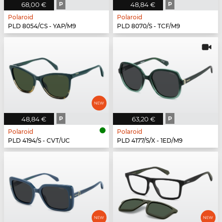
68,00 €
P
48,84 €
P
Polaroid
Polaroid
PLD 8054/CS - YAP/M9
PLD 8070/S - TCF/M9
48,84 €
P
63,20 €
P
Polaroid
Polaroid
PLD 4194/S - CVT/UC
PLD 4177/S/X - 1ED/M9