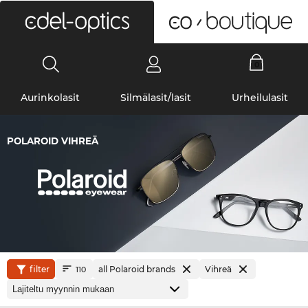
0
Aurinkolasit
Silmälasit/lasit
Urheilulasit
POLAROID VIHREÄ
filter
all Polaroid brands
Vihreä
110