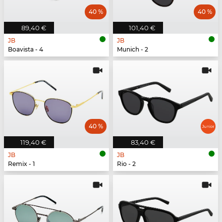
40 %
40 %
89,40 €
101,40 €
JB
JB
Boavista - 4
Munich - 2
40 %
119,40 €
83,40 €
JB
JB
Remix - 1
Rio - 2