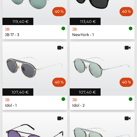
40 %
40 %
119,40 €
113,40 €
JB
JB
JB 17 - 3
NewYork - 1
40 %
40 %
107,40 €
107,40 €
JB
JB
Idol - 1
Idol - 2