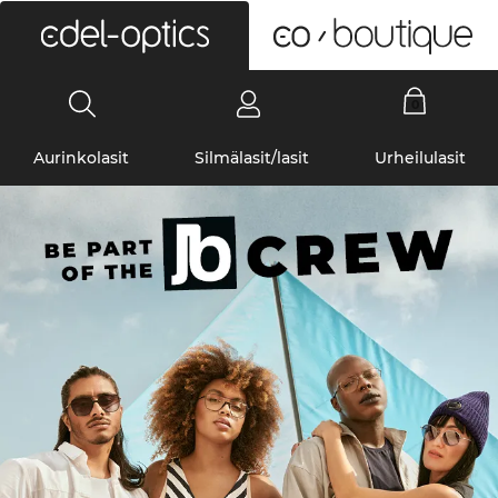
0
Aurinkolasit
Silmälasit/lasit
Urheilulasit