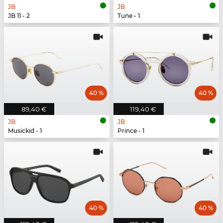
JB
JB
JB 11 - 2
Tune - 1
40 %
40 %
89,40 €
119,40 €
JB
JB
Musickid - 1
Prince - 1
40 %
40 %