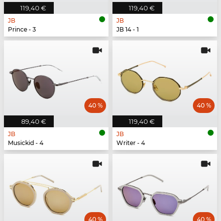
119,40 €
119,40 €
JB
JB
Prince - 3
JB 14 - 1
40 %
40 %
89,40 €
119,40 €
JB
JB
Musickid - 4
Writer - 4
40 %
40 %