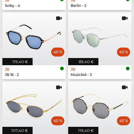
JB
JB
Soley - 4
Berlin - 2
40 %
40 %
119,40 €
89,40 €
JB
JB
JB 16 - 2
Musickid - 3
40 %
40 %
107,40 €
119,40 €