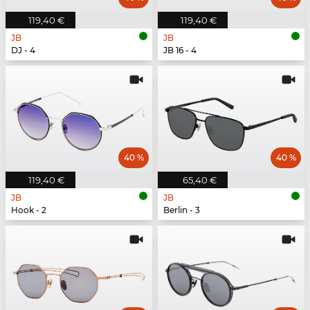
119,40 €
119,40 €
JB
JB
DJ - 4
JB 16 - 4
40 %
40 %
119,40 €
65,40 €
JB
JB
Hook - 2
Berlin - 3