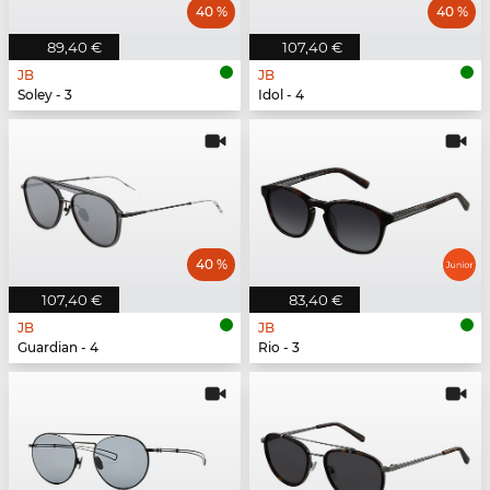
40 %
40 %
89,40 €
107,40 €
JB
JB
Soley - 3
Idol - 4
40 %
107,40 €
83,40 €
JB
JB
Guardian - 4
Rio - 3