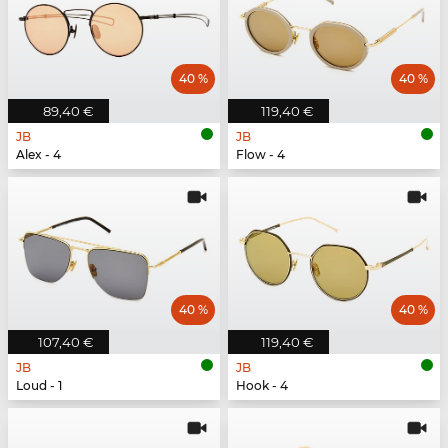
40 %
40 %
89,40 €
119,40 €
JB
JB
Alex - 4
Flow - 4
40 %
40 %
107,40 €
119,40 €
JB
JB
Loud - 1
Hook - 4