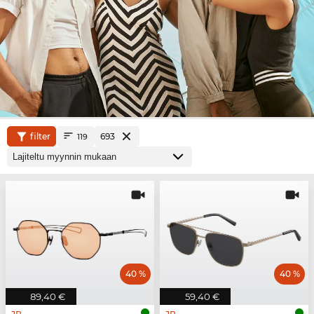
filter
693
119
40 %
40 %
89,40 €
59,40 €