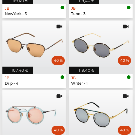
119,40 €
119,40 €
JB
JB
NewYork - 3
Tune - 3
40 %
40 %
107,40 €
119,40 €
JB
JB
Drip - 4
Writer - 1
40 %
40 %