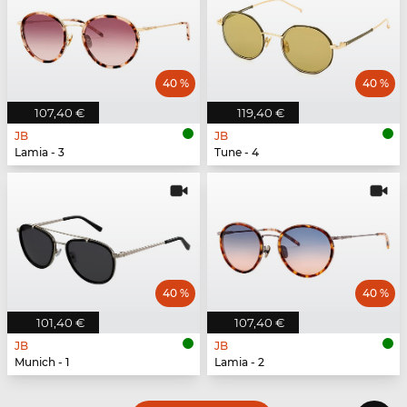
40 %
40 %
107,40 €
119,40 €
JB
JB
Lamia - 3
Tune - 4
40 %
40 %
101,40 €
107,40 €
JB
JB
Munich - 1
Lamia - 2