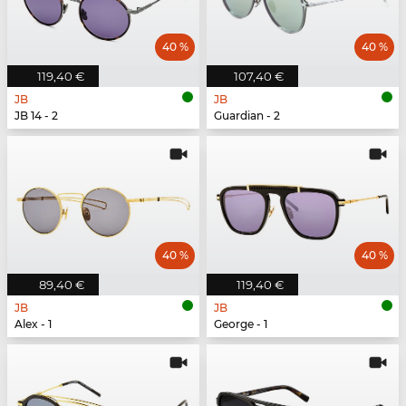
40 %
40 %
119,40 €
107,40 €
JB
JB
JB 14 - 2
Guardian - 2
40 %
40 %
89,40 €
119,40 €
JB
JB
Alex - 1
George - 1