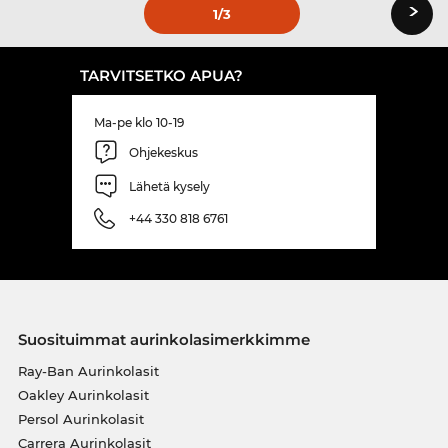
›
1
/3
TARVITSETKO APUA?
Ma-pe klo 10-19
Ohjekeskus
Lähetä kysely
+44 330 818 6761
Suosituimmat aurinkolasimerkkimme
Ray-Ban Aurinkolasit
Oakley Aurinkolasit
Persol Aurinkolasit
Carrera Aurinkolasit