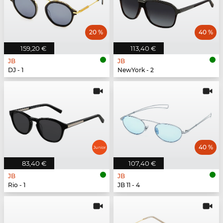
20 %
40 %
159,20 €
113,40 €
JB
JB
DJ - 1
NewYork - 2
40 %
83,40 €
107,40 €
JB
JB
Rio - 1
JB 11 - 4