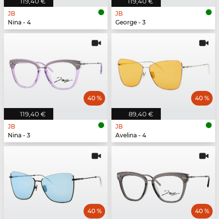
119,40 €
119,40 €
JB
JB
Nina - 4
George - 3
40 %
40 %
119,40 €
89,40 €
JB
JB
Nina - 3
Avelina - 4
40 %
40 %