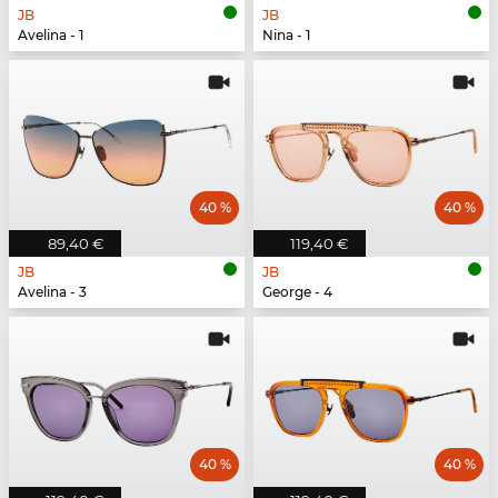
JB
JB
Avelina - 1
Nina - 1
40 %
40 %
89,40 €
119,40 €
JB
JB
Avelina - 3
George - 4
40 %
40 %