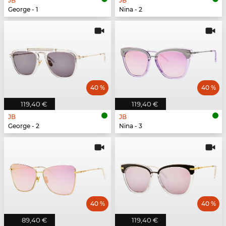
JB
JB
George - 1
Nina - 2
40 %
40 %
119,40 €
119,40 €
JB
JB
George - 2
Nina - 3
40 %
40 %
89,40 €
119,40 €