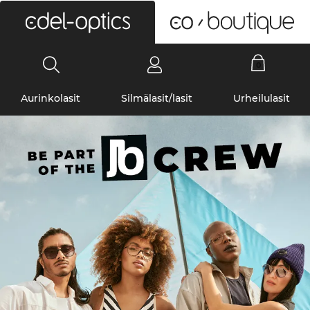
0
Aurinkolasit
Silmälasit/lasit
Urheilulasit