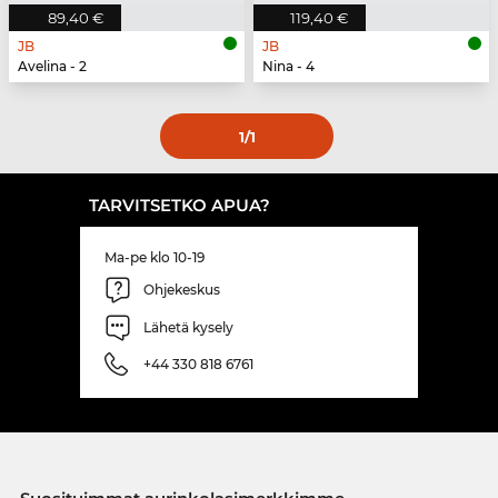
89,40 €
119,40 €
JB
JB
Avelina - 2
Nina - 4
1
/1
TARVITSETKO APUA?
Ma-pe klo 10-19
Ohjekeskus
Lähetä kysely
+44 330 818 6761