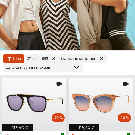
filter
693
trapezinmuotoinen
14
40 %
40 %
119,40 €
119,40 €