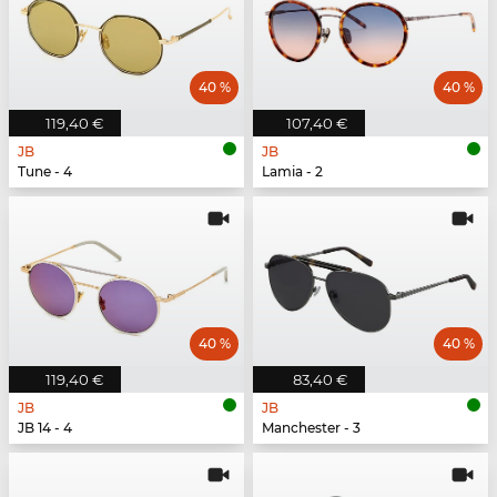
40 %
40 %
119,40 €
107,40 €
JB
JB
Tune - 4
Lamia - 2
40 %
40 %
119,40 €
83,40 €
JB
JB
JB 14 - 4
Manchester - 3