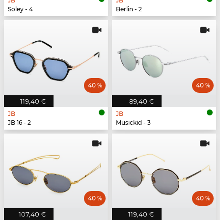
JB
JB
Soley - 4
Berlin - 2
40 %
40 %
119,40 €
89,40 €
JB
JB
JB 16 - 2
Musickid - 3
40 %
40 %
107,40 €
119,40 €