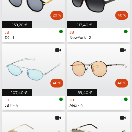
20 %
40 %
159,20 €
113,40 €
JB
JB
DJ - 1
NewYork - 2
40 %
40 %
107,40 €
89,40 €
JB
JB
JB 11 - 4
Alex - 4