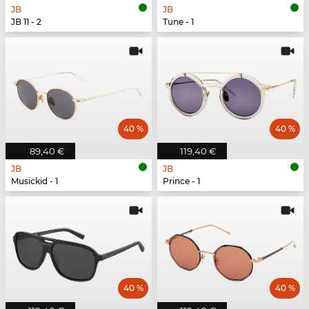
JB
JB
JB 11 - 2
Tune - 1
40 %
40 %
89,40 €
119,40 €
JB
JB
Musickid - 1
Prince - 1
40 %
40 %