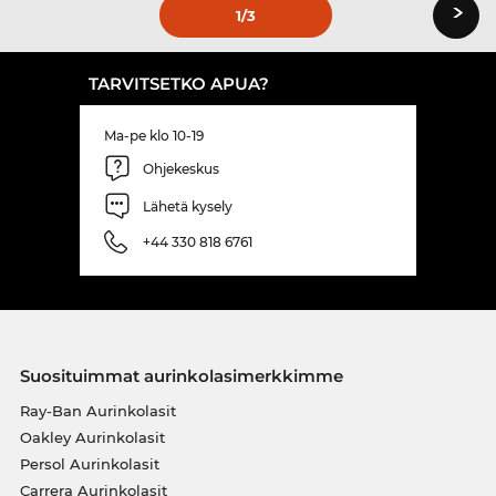
›
1
/3
TARVITSETKO APUA?
Ma-pe klo 10-19
Ohjekeskus
Lähetä kysely
+44 330 818 6761
Suosituimmat aurinkolasimerkkimme
Ray-Ban Aurinkolasit
Oakley Aurinkolasit
Persol Aurinkolasit
Carrera Aurinkolasit