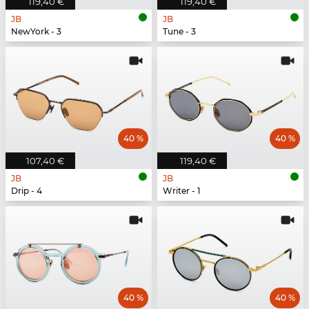
119,40 €
119,40 €
JB
JB
NewYork - 3
Tune - 3
40 %
40 %
107,40 €
119,40 €
JB
JB
Drip - 4
Writer - 1
40 %
40 %