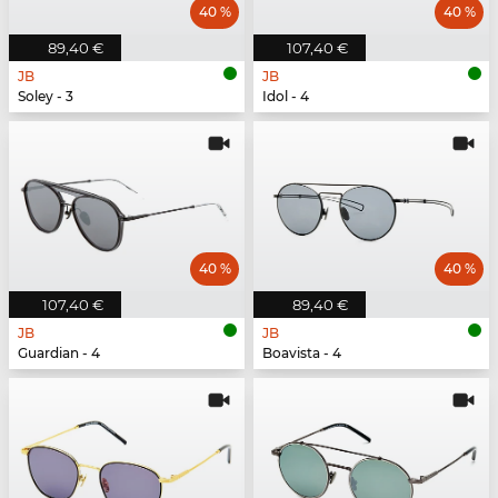
40 %
40 %
89,40 €
107,40 €
JB
JB
Soley - 3
Idol - 4
40 %
40 %
107,40 €
89,40 €
JB
JB
Guardian - 4
Boavista - 4