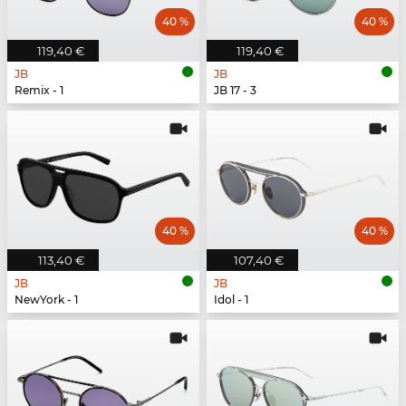
40 %
40 %
119,40 €
119,40 €
JB
JB
Remix - 1
JB 17 - 3
40 %
40 %
113,40 €
107,40 €
JB
JB
NewYork - 1
Idol - 1