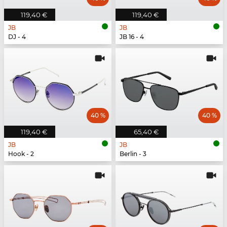
119,40 €
119,40 €
JB
JB
DJ - 4
JB 16 - 4
40 %
40 %
119,40 €
65,40 €
JB
JB
Hook - 2
Berlin - 3