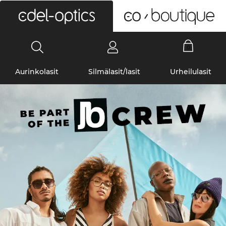
0
Aurinkolasit
Silmälasit/lasit
Urheilulasit