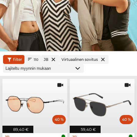
filter
JB
Virtuaalinen sovitus
110
40 %
40 %
89,40 €
59,40 €