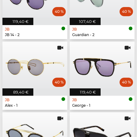
40 %
40 %
119,40 €
107,40 €
JB
JB
JB 14 - 2
Guardian - 2
40 %
40 %
89,40 €
119,40 €
JB
JB
Alex - 1
George - 1