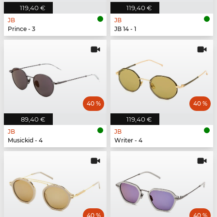
119,40 €
119,40 €
JB
JB
Prince - 3
JB 14 - 1
40 %
40 %
89,40 €
119,40 €
JB
JB
Musickid - 4
Writer - 4
40 %
40 %