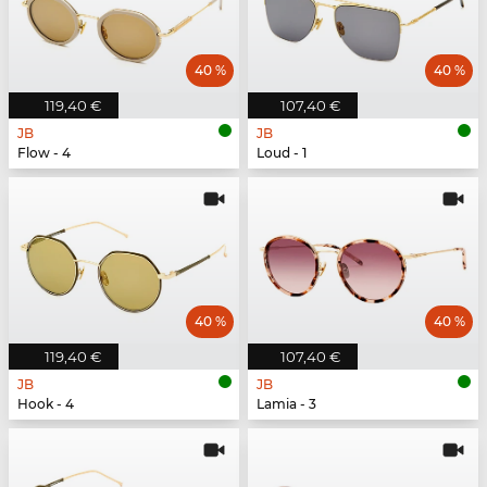
40 %
40 %
119,40 €
107,40 €
JB
JB
Flow - 4
Loud - 1
40 %
40 %
119,40 €
107,40 €
JB
JB
Hook - 4
Lamia - 3