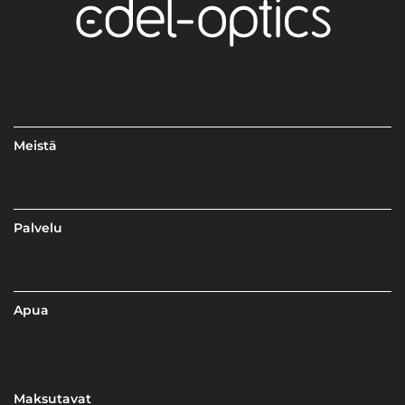
Meistä
Palvelu
Apua
Maksutavat