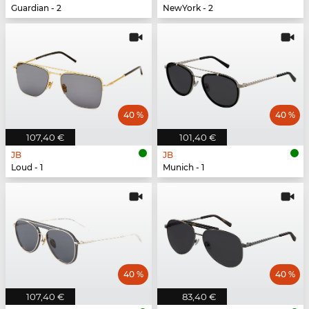
Guardian - 2
NewYork - 2
40 %
40 %
107,40 €
101,40 €
JB
JB
Loud - 1
Munich - 1
40 %
40 %
107,40 €
83,40 €