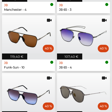
JB
JB
Manchester - 4
JB 65 - 3
40 %
40 %
119,40 €
107,40 €
JB
JB
Funk-Sun - 10
JB 65 - 4
40 %
40 %