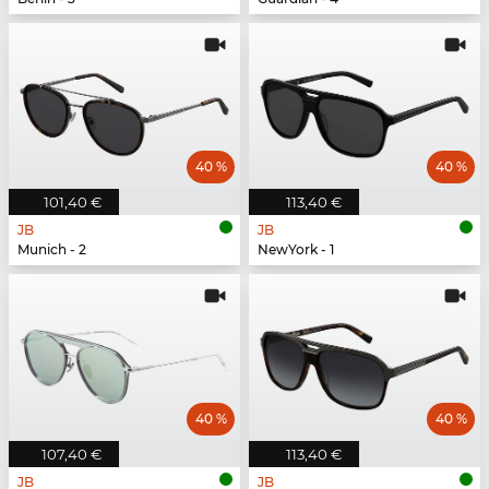
40 %
40 %
101,40 €
113,40 €
JB
JB
Munich - 2
NewYork - 1
40 %
40 %
107,40 €
113,40 €
JB
JB