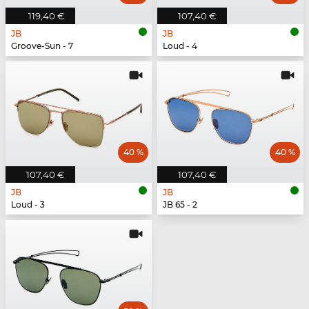
119,40 €
107,40 €
JB
JB
Groove-Sun - 7
Loud - 4
40 %
40 %
107,40 €
107,40 €
JB
JB
Loud - 3
JB 65 - 2