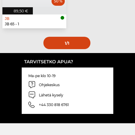
50 %
89,50 €
JB
JB 65 - 1
1
/1
TARVITSETKO APUA?
Ma-pe klo 10-19
Ohjekeskus
Lähetä kysely
+44 330 818 6761