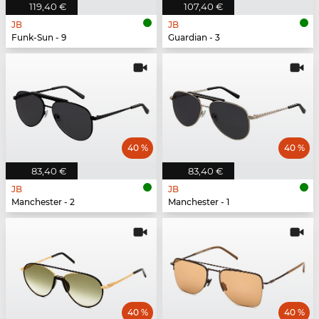
119,40 €
107,40 €
JB
JB
Funk-Sun - 9
Guardian - 3
40 %
40 %
83,40 €
83,40 €
JB
JB
Manchester - 2
Manchester - 1
40 %
40 %