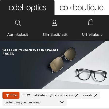
0
Aurinkolasit
Silmälasit/lasit
Urheilulasit
CELEBRITYBRANDS FOR OVAALI
FACES
filter
all CelebrityBrands brands
ovaali
27