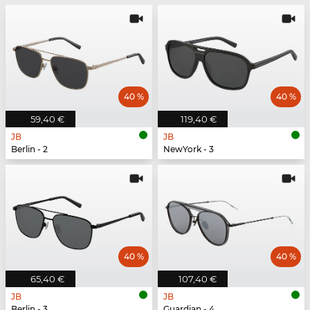
40 %
40 %
59,40 €
119,40 €
JB
JB
Berlin - 2
NewYork - 3
40 %
40 %
65,40 €
107,40 €
JB
JB
Berlin - 3
Guardian - 4