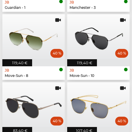
JB
JB
Guardian - 1
Manchester - 3
40 %
40 %
119,40 €
119,40 €
JB
JB
Move-Sun - 8
Move-Sun - 10
40 %
40 %
83,40 €
107,40 €