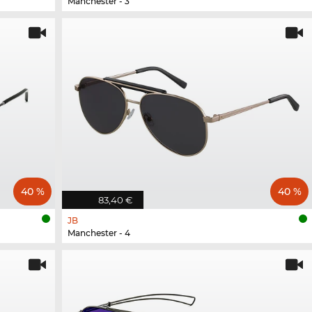
Manchester - 3
40 %
40 %
83,40 €
JB
Manchester - 4