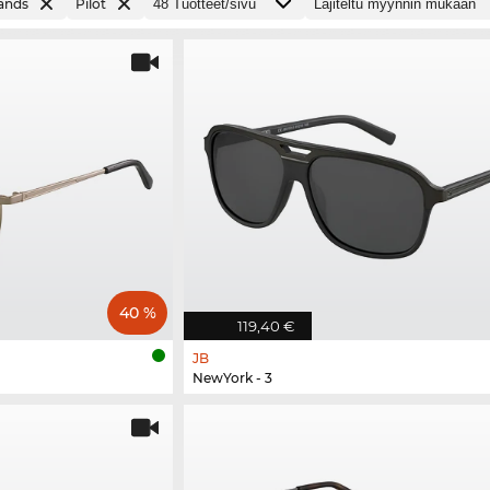
rands
Pilot
40 %
119,40 €
JB
NewYork - 3