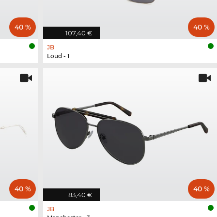
40 %
40 %
107,40 €
JB
Loud - 1
40 %
40 %
83,40 €
JB