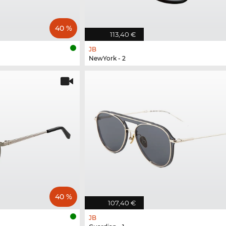
40 %
113,40 €
JB
NewYork - 2
40 %
107,40 €
JB