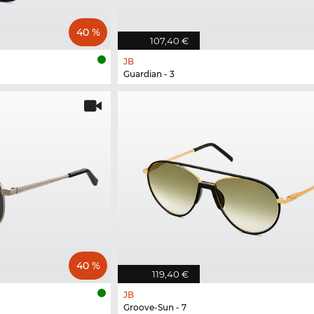
40 %
107,40 €
JB
Guardian - 3
40 %
119,40 €
JB
Groove-Sun - 7