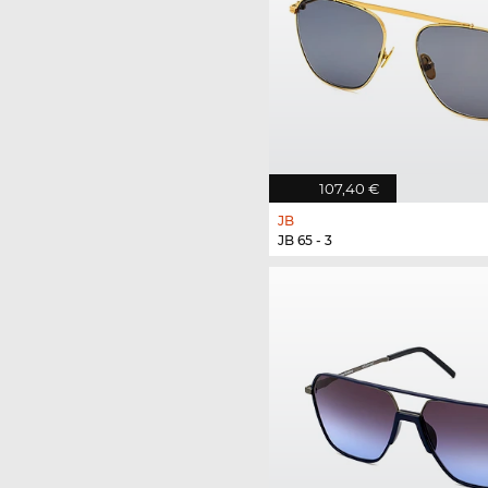
107,40 €
JB
JB 65 - 3