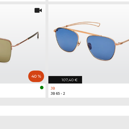
40 %
107,40 €
JB
JB 65 - 2