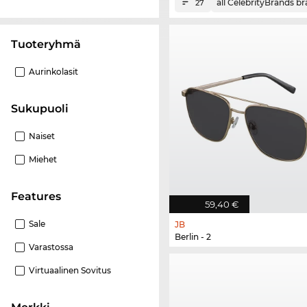
all CelebrityBrands b
27
Tuoteryhmä
Aurinkolasit
Sukupuoli
Naiset
Miehet
Features
59,40 €
Sale
JB
Berlin - 2
Varastossa
Virtuaalinen Sovitus