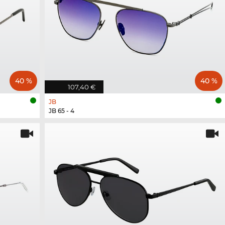
40 %
40 %
107,40 €
JB
JB 65 - 4