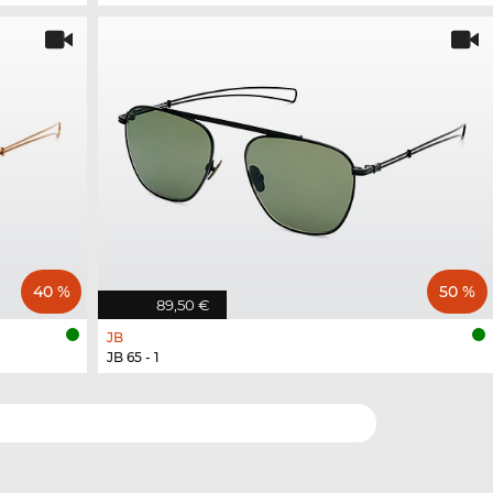
40 %
50 %
89,50 €
JB
JB 65 - 1