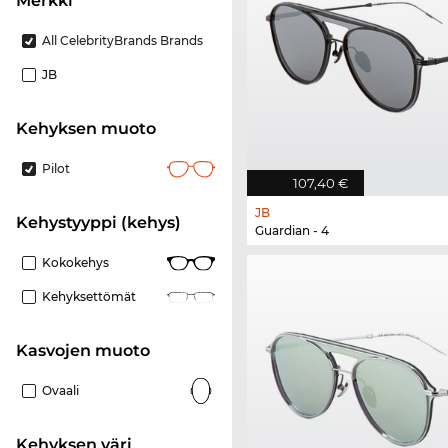
Merkki
All CelebrityBrands Brands
JB
Kehyksen muoto
Pilot
107,40 €
JB
Kehystyyppi (kehys)
Guardian - 4
Kokokehys
Kehyksettömät
Kasvojen muoto
Ovaali
Kehyksen väri