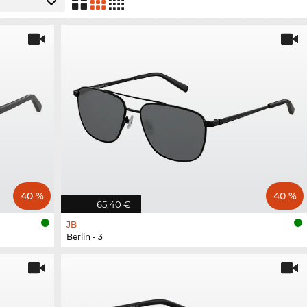
40 %
40 %
65,40 €
JB
Berlin - 3