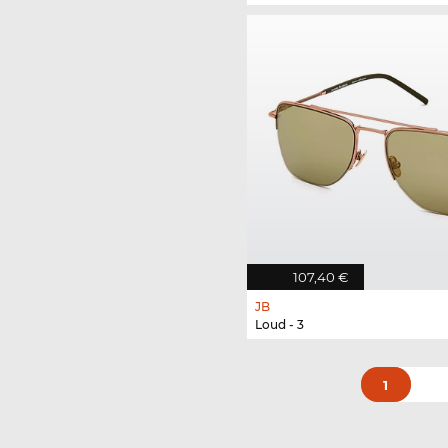
107,40 €
JB
Loud - 3
1