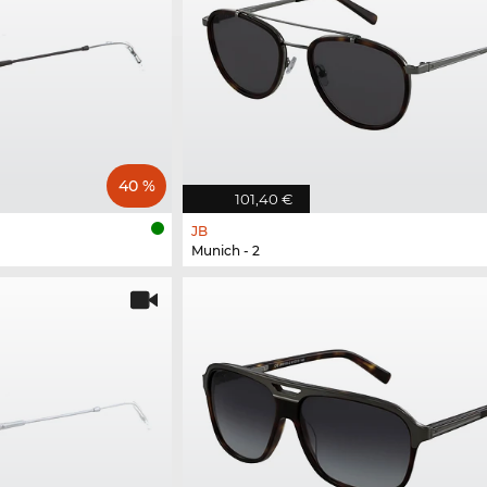
40 %
101,40 €
JB
Munich - 2