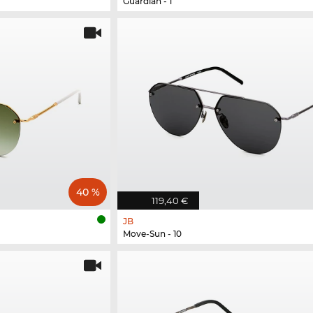
Guardian - 1
40 %
119,40 €
JB
Move-Sun - 10