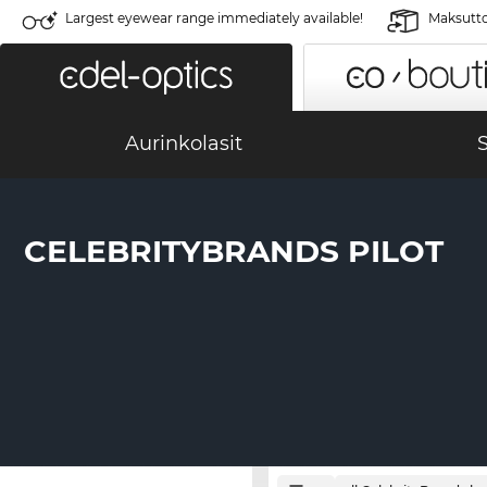
Largest eyewear range immediately available!
Maksutto
Aurinkolasit
S
CELEBRITYBRANDS PILOT