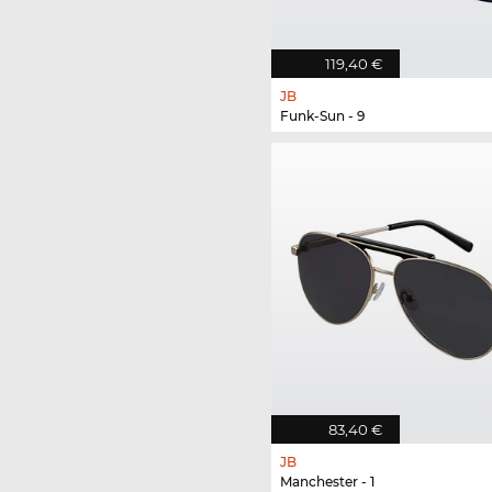
119,40 €
JB
Funk-Sun - 9
83,40 €
JB
Manchester - 1