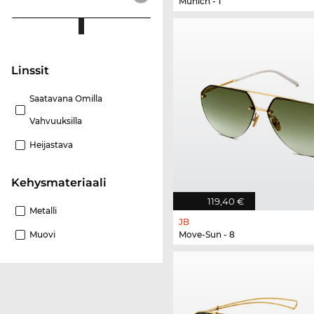
Munich - 1
Linssit
Saatavana Omilla
Vahvuuksilla
Heijastava
Kehysmateriaali
119,40 €
Metalli
JB
Move-Sun - 8
Muovi