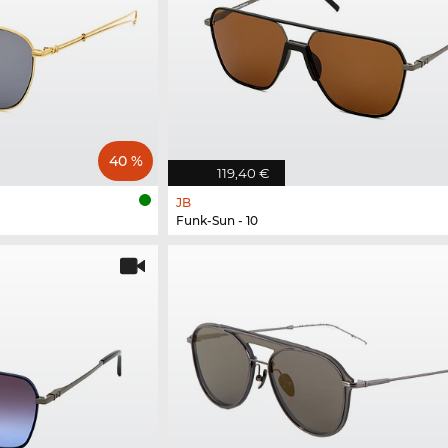
40 %
119,40 €
JB
Funk-Sun - 10