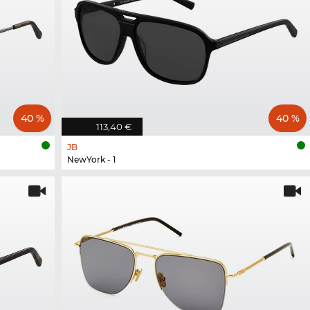
40 %
40 %
113,40 €
JB
NewYork - 1