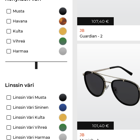
Musta
Havana
107,40 €
JB
Kulta
Guardian - 2
Vihreä
Harmaa
Linssin väri
Linssin Väri Musta
Linssin Väri Sininen
Linssin Väri Kulta
101,40 €
Linssin Väri Vihreä
JB
Linssin Väri Harmaa