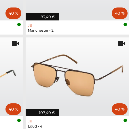
40 %
40 %
83,40 €
JB
Manchester - 2
40 %
40 %
107,40 €
JB
Loud - 4