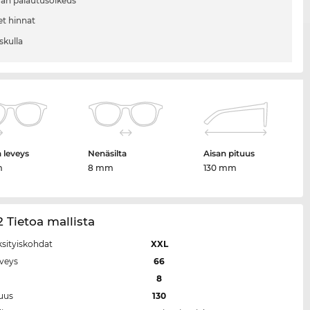
vän palautusoikeus
et hinnat
skulla
n leveys
Nenäsilta
Aisan pituus
m
8 mm
130 mm
2 Tietoa mallista
ksityiskohdat
XXL
eveys
66
a
8
tuus
130