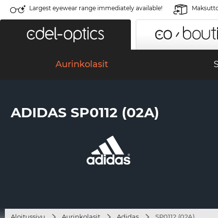
Largest eyewear range immediately available!
Maksutto
Aurinkolasit
S
ADIDAS SP0112 (02A)
Aloitussivu
Aurinkolasit
Adidas
SP0112 (02A)