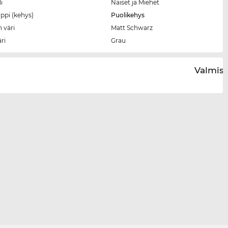
i
Naiset ja Miehet
ppi (kehys)
Puolikehys
 väri
Matt Schwarz
äri
Grau
Valmist