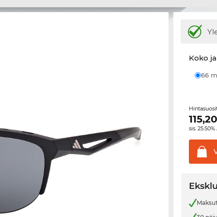
Yl
Koko ja
66
Hintasuos
115,2
sis. 25.50%
Eksklu
Maksut