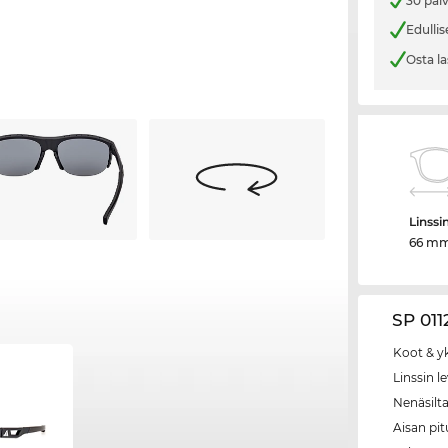
30 päi
Edullis
Osta la
Linssi
66 m
SP 011
Koot & y
Linssin l
Nenäsilt
Aisan pi