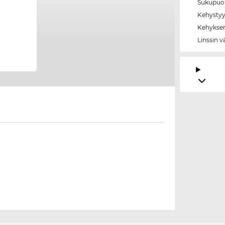
Sukupuol
Kehystyy
Kehyksen
Linssin v