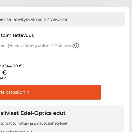
eensä lähetysvalmis
1-2 viikossa
 toimitettavuus
 mm
(Yleensä lähetysvalmis 1-2 viikossa)
144,00 €
itus
0
€
 ALV
Vie
ostoskoriin
siiviset Edel-Optics edut
tomat toimitus- ja palautuslähetykset