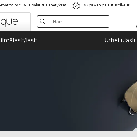
mat toimitus- ja palautuslähetykset
30 päivän palautusoikeus
ilmälasit/lasit
Urheilulasit