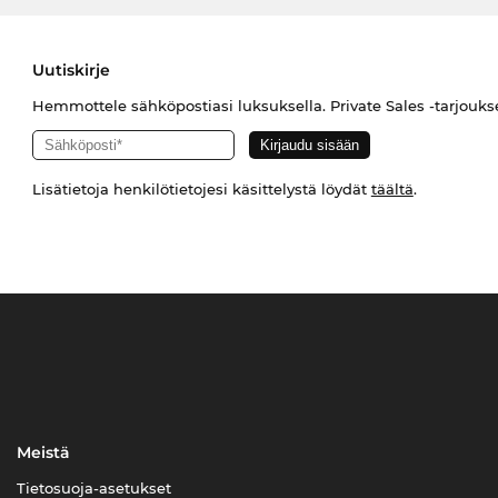
Uutiskirje
Hemmottele sähköpostiasi luksuksella. Private Sales -tarjouks
Lisätietoja henkilötietojesi käsittelystä löydät
täältä
.
Meistä
Tietosuoja-asetukset