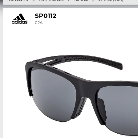
SP0112
02A