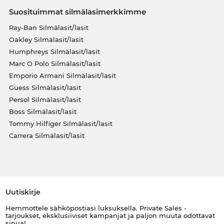
Suosituimmat silmälasimerkkimme
Ray-Ban Silmälasit/lasit
Oakley Silmälasit/lasit
Humphreys Silmälasit/lasit
Marc O Polo Silmälasit/lasit
Emporio Armani Silmälasit/lasit
Guess Silmälasit/lasit
Persol Silmälasit/lasit
Boss Silmälasit/lasit
Tommy Hilfiger Silmälasit/lasit
Carrera Silmälasit/lasit
Uutiskirje
Hemmottele sähköpostiasi luksuksella. Private Sales -
tarjoukset, eksklusiiviset kampanjat ja paljon muuta odottavat
sinua!