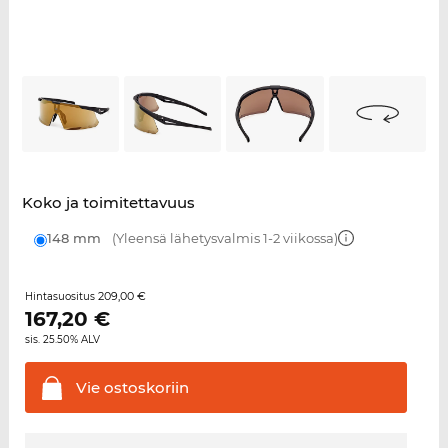
Koko ja toimitettavuus
148 mm
(Yleensä lähetysvalmis 1-2 viikossa)
209,00 €
Hintasuositus
167,20
€
sis. 25.50% ALV
Vie
ostoskoriin