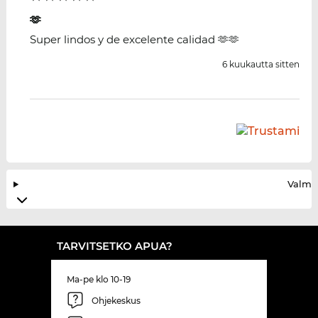
🫶
Super lindos y de excelente calidad 🫶🫶
6 kuukautta sitten
Valmis
TARVITSETKO APUA?
Ma-pe klo 10-19
Ohjekeskus