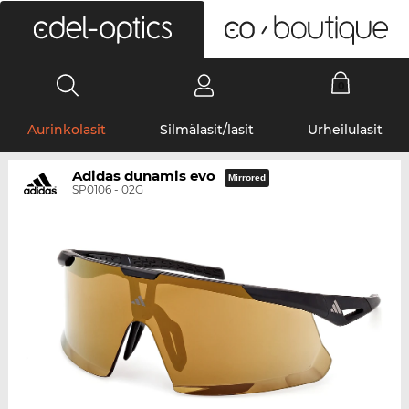
0
Aurinkolasit
Silmälasit/lasit
Urheilulasit
Adidas dunamis evo
Mirrored
SP0106 - 02G