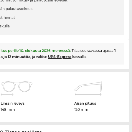
tomat toimitus- ja palautuslähetykset
vän palautusoikeus
et hinnat
skulla
itus perille
10. elokuuta 2026
mennessä:
Tilaa seuraavassa ajassa
1
ia ja 12 minuuttia
, ja valitse
UPS-Express
kassalla.
Linssin leveys
Aisan pituus
148 mm
120 mm