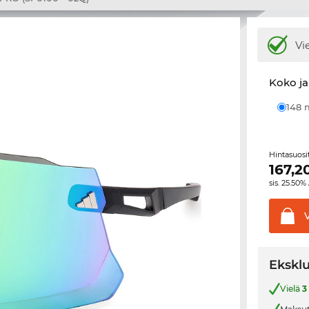
Vi
Koko ja
148
Hintasuos
167,2
sis. 25.50%
Eksklu
Vielä
3