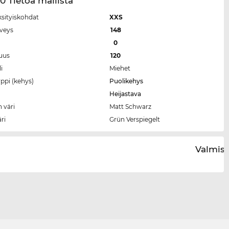
0 Tietoa mallista
ksityiskohdat
XXS
eveys
148
a
0
tuus
120
i
Miehet
ppi (kehys)
Puolikehys
Heijastava
 väri
Matt Schwarz
äri
Grün Verspiegelt
Valmist