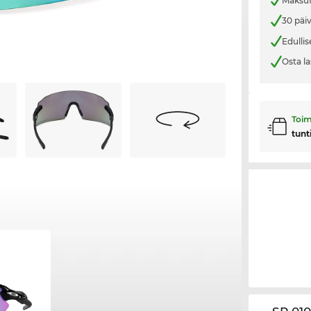
Maksut
30 päi
Edullis
Osta la
Toim
tunt