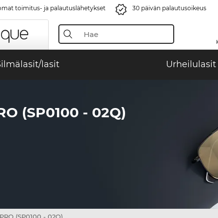
mat toimitus- ja palautuslähetykset
30 päivän palautusoikeus
ilmälasit/lasit
Urheilulasit
O (SP0100 - 02Q)
RO (SP0100 - 02Q)