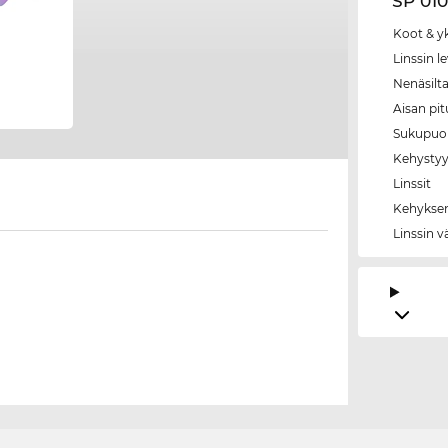
SP 010
Koot & y
Linssin l
Nenäsilt
Aisan pi
Sukupuol
Kehystyy
Linssit
Kehyksen
Linssin v