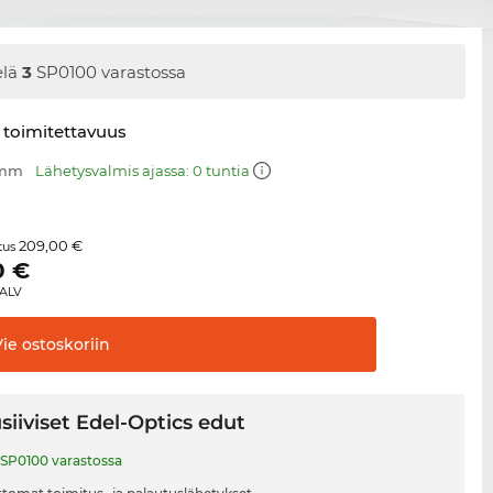
elä
3
SP0100 varastossa
 toimitettavuus
 mm
Lähetysvalmis ajassa: 0 tuntia
209,00 €
itus
0
€
 ALV
Vie
ostoskoriin
siiviset Edel-Optics edut
SP0100 varastossa