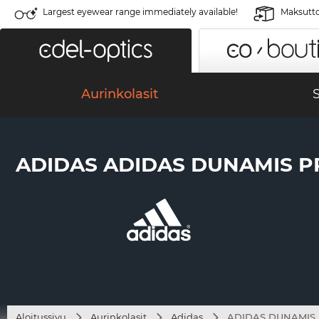
Largest eyewear range immediately available!
Maksutto
Aurinkolasit
S
ADIDAS ADIDAS DUNAMIS PR
Aloitussivu
Aurinkolasit
Adidas
ADIDAS DUNAMIS P