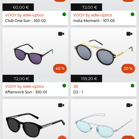
60,00 €
72,00 €
VOOY by edel-optics
VOOY by edel-optics
Club One Sun - 103-02
Insta Moment - 107-05
40 %
20 %
72,00 €
159,20 €
VOOY by edel-optics
JB
Afterwork Sun - 100-01
DJ - 1