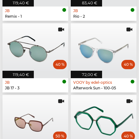
119,40 €
83,40 €
JB
JB
Remix - 1
Rio - 2
40 %
40 %
119,40 €
72,00 €
JB
VOOY by edel-optics
JB 17 - 3
Afterwork Sun - 100-05
50 %
40 %