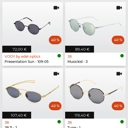
40 %
40 %
72,00 €
89,40 €
VOOY by edel-optics
JB
Presentation Sun - 109-05
Musickid - 3
40 %
40 %
107,40 €
119,40 €
JB
JB
JB 11 - 2
Tune - 1