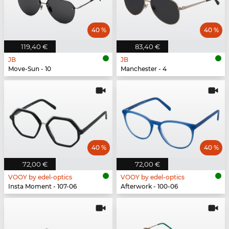
40 %
40 %
119,40 €
83,40 €
JB
JB
Move-Sun - 10
Manchester - 4
40 %
40 %
72,00 €
72,00 €
VOOY by edel-optics
VOOY by edel-optics
Insta Moment - 107-06
Afterwork - 100-06