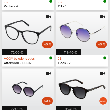
JB
JB
Writer - 4
DJ - 4
40 %
40 %
72,00 €
119,40 €
VOOY by edel-optics
JB
Afterwork - 100-02
Hook - 2
40 %
72,00 €
83,40 €