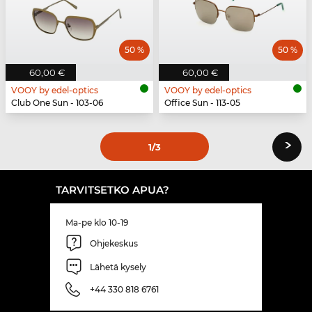
50 %
50 %
60,00 €
60,00 €
VOOY by edel-optics
VOOY by edel-optics
Club One Sun - 103-06
Office Sun - 113-05
›
1
/3
TARVITSETKO APUA?
Ma-pe klo 10-19
Ohjekeskus
Lähetä kysely
+44 330 818 6761