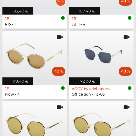
40 %
83,40 €
107,40 €
JB
JB
Rio - 1
JB 11 - 4
40 %
40 %
119,40 €
72,00 €
JB
VOOY by edel-optics
Flow - 4
Office Sun - 113-03