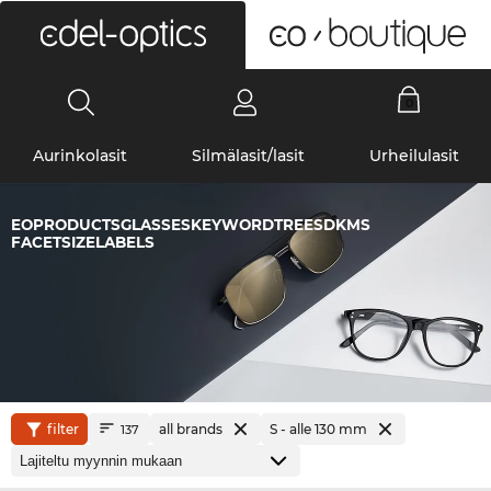
0
Aurinkolasit
Silmälasit/lasit
Urheilulasit
EOPRODUCTSGLASSESKEYWORDTREESDKMS
FACETSIZELABELS
filter
all brands
S - alle 130 mm
137