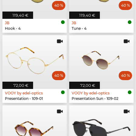
40 %
40 %
119,40 €
119,40 €
JB
JB
Hook - 4
Tune - 4
40 %
40 %
72,00 €
72,00 €
VOOY by edel-optics
VOOY by edel-optics
Presentation - 109-01
Presentation Sun - 109-02