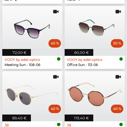
40 %
50 %
72,00 €
60,00 €
VOOY by edel-optics
VOOY by edel-optics
Meeting Sun - 108-06
Office Sun - 113-06
40 %
40 %
89,40 €
119,40 €
JB
JB