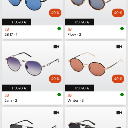
40 %
40 %
119,40 €
119,40 €
JB
JB
JB 17 - 1
Flow - 2
40 %
40 %
119,40 €
119,40 €
JB
JB
Jam - 2
Writer - 3