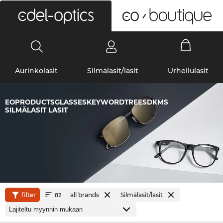
0
Aurinkolasit
Silmälasit/lasit
Urheilulasit
EOPRODUCTSGLASSESKEYWORDTREESDKMS
SILMÄLASIT LASIT
filter
all brands
Silmälasit/lasit
82