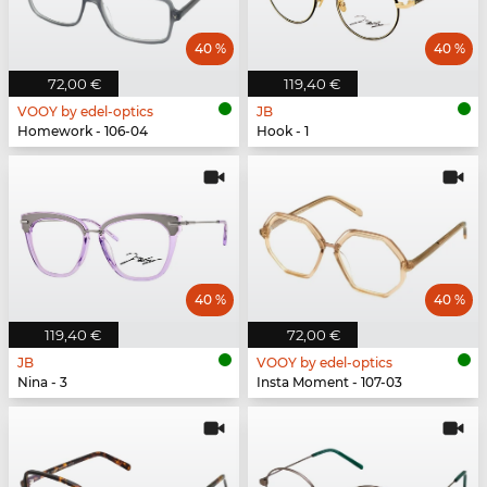
40 %
40 %
72,00 €
119,40 €
VOOY by edel-optics
JB
Homework - 106-04
Hook - 1
40 %
40 %
119,40 €
72,00 €
JB
VOOY by edel-optics
Nina - 3
Insta Moment - 107-03