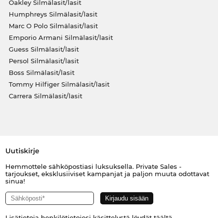
Oakley Silmälasit/lasit
Humphreys Silmälasit/lasit
Marc O Polo Silmälasit/lasit
Emporio Armani Silmälasit/lasit
Guess Silmälasit/lasit
Persol Silmälasit/lasit
Boss Silmälasit/lasit
Tommy Hilfiger Silmälasit/lasit
Carrera Silmälasit/lasit
Uutiskirje
Hemmottele sähköpostiasi luksuksella. Private Sales -
tarjoukset, eksklusiiviset kampanjat ja paljon muuta odottavat
sinua!
Lisätietoja henkilötietojesi käsittelystä löydät
täältä
.