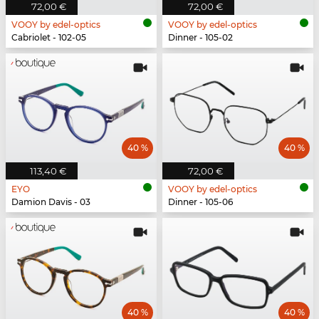
72,00 €
72,00 €
VOOY by edel-optics
VOOY by edel-optics
Cabriolet - 102-05
Dinner - 105-02
40 %
40 %
113,40 €
72,00 €
EYO
VOOY by edel-optics
Damion Davis - 03
Dinner - 105-06
40 %
40 %