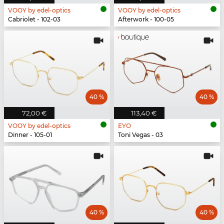
VOOY by edel-optics
VOOY by edel-optics
Cabriolet - 102-03
Afterwork - 100-05
40 %
40 %
72,00 €
113,40 €
VOOY by edel-optics
EYO
Dinner - 105-01
Toni Vegas - 03
40 %
40 %