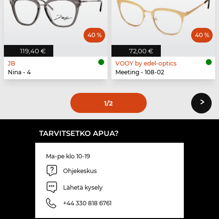
40 %
40 %
119,40 €
72,00 €
JB
VOOY by edel-optics
Nina - 4
Meeting - 108-02
›
1
/2
TARVITSETKO APUA?
Ma-pe klo 10-19
Ohjekeskus
Lähetä kysely
+44 330 818 6761