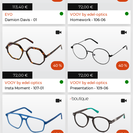
113,40 €
72,00 €
EYO
VOOY by edel-optics
Damion Davis - 01
Homework - 106-06
40 %
40 %
72,00 €
72,00 €
VOOY by edel-optics
VOOY by edel-optics
Insta Moment - 107-01
Presentation - 109-06