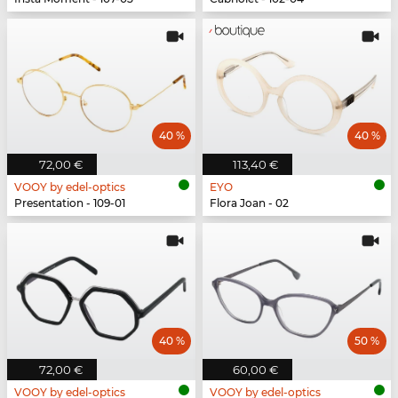
40 %
40 %
72,00 €
113,40 €
VOOY by edel-optics
EYO
Presentation - 109-01
Flora Joan - 02
40 %
50 %
72,00 €
60,00 €
VOOY by edel-optics
VOOY by edel-optics