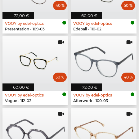
40 %
50 %
72,00 €
60,00 €
VOOY by edel-optics
VOOY by edel-optics
Presentation - 109-03
Edebali - 110-02
50 %
40 %
60,00 €
72,00 €
VOOY by edel-optics
VOOY by edel-optics
Vogue - 112-02
Afterwork - 100-03