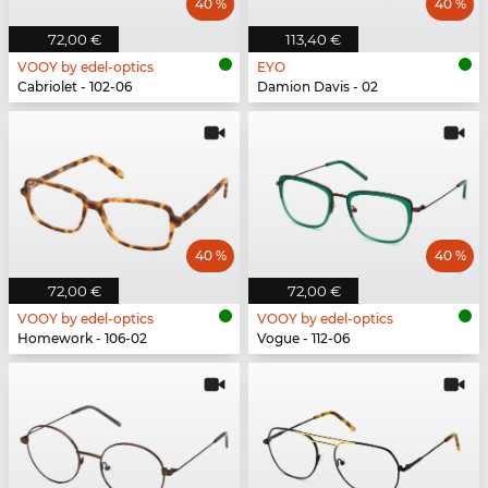
40 %
40 %
72,00 €
113,40 €
VOOY by edel-optics
EYO
Cabriolet - 102-06
Damion Davis - 02
40 %
40 %
72,00 €
72,00 €
VOOY by edel-optics
VOOY by edel-optics
Homework - 106-02
Vogue - 112-06