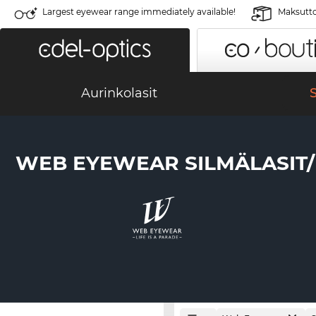
Largest eyewear range immediately available!
Maksutto
Aurinkolasit
S
WEB EYEWEAR SILMÄLASIT/