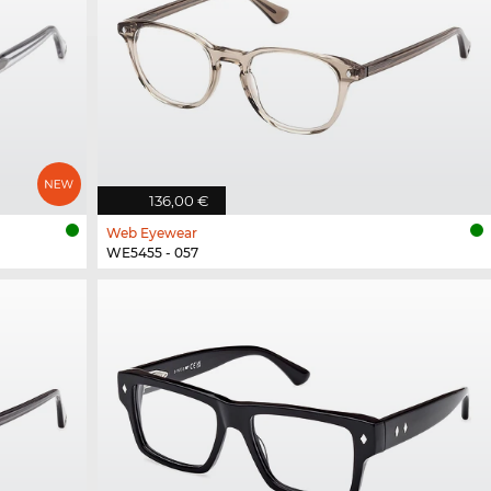
136,00 €
Web Eyewear
WE5455 - 057