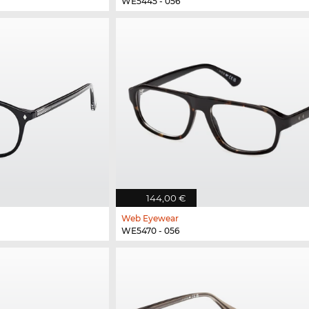
WE5445 - 056
144,00 €
Web Eyewear
WE5470 - 056