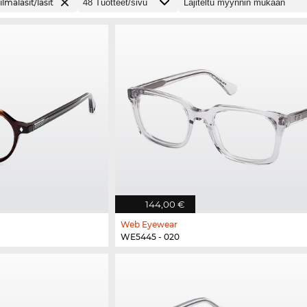
ilmälasit/lasit
144,00 €
Web Eyewear
WE5445 - 020