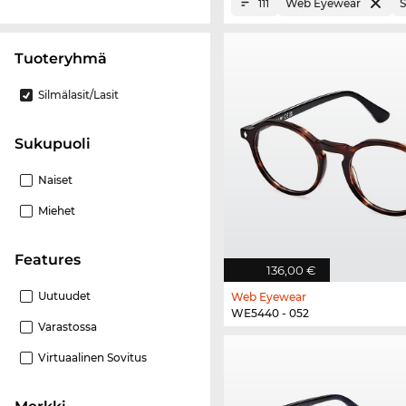
Web Eyewear
S
111
Tuoteryhmä
Silmälasit/lasit
Sukupuoli
Naiset
Miehet
Features
136,00 €
Uutuudet
Web Eyewear
WE5440 - 052
Varastossa
Virtuaalinen Sovitus