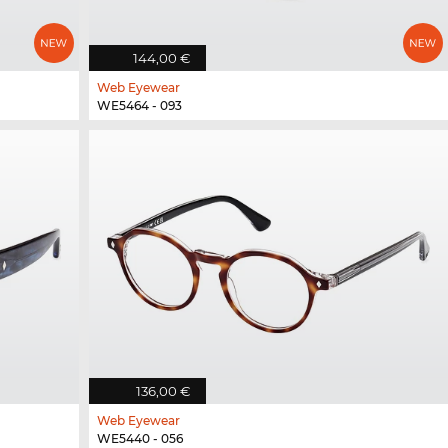
144,00 €
Web Eyewear
WE5464 - 093
136,00 €
Web Eyewear
WE5440 - 056