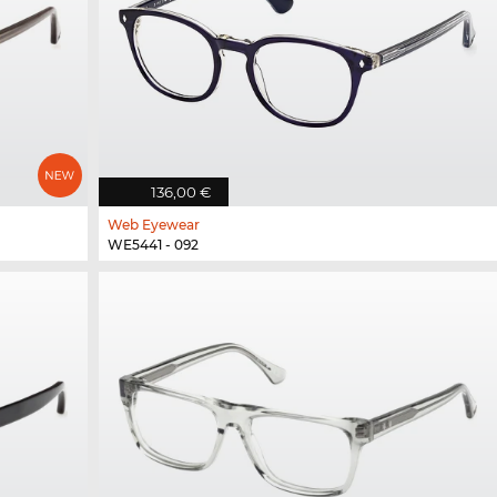
136,00 €
Web Eyewear
WE5441 - 092