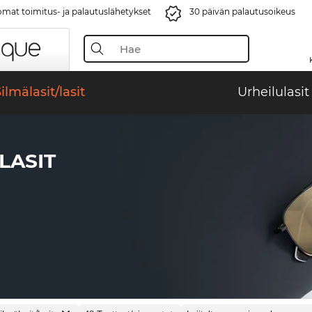
mat toimitus- ja palautuslähetykset
30 päivän palautusoikeus
ilmälasit/lasit
Urheilulasit
LASIT