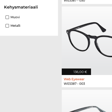
WE5387 - 050
Kehysmateriaali
Muovi
Metalli
136,00 €
Web Eyewear
WE5387 - 003