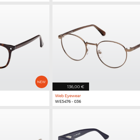
136,00 €
Web Eyewear
WE5476 - 036