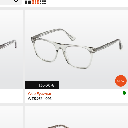
136,00 €
Web Eyewear
WE5462 - 093