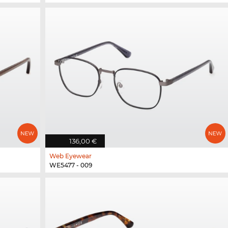
136,00 €
Web Eyewear
WE5477 - 009