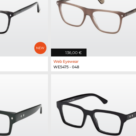
136,00 €
Web Eyewear
WE5475 - 048