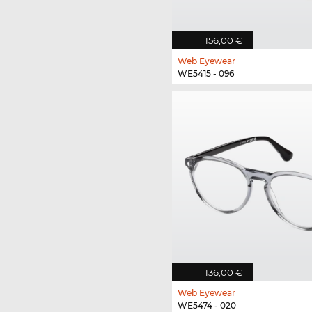
156,00 €
Web Eyewear
WE5415 - 096
136,00 €
Web Eyewear
WE5474 - 020