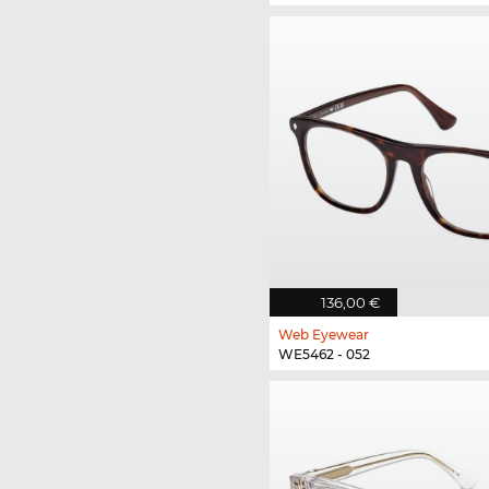
136,00 €
Web Eyewear
WE5462 - 052