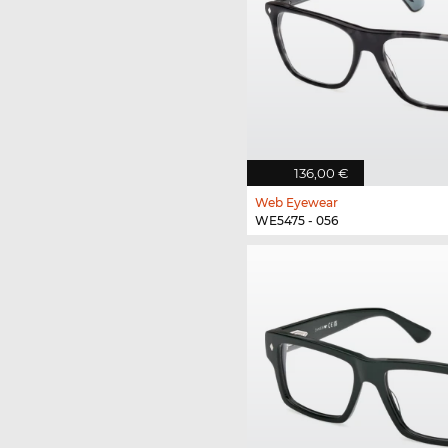
136,00 €
Web Eyewear
WE5475 - 056