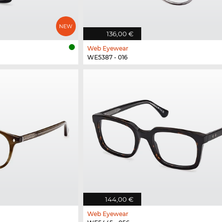
136,00 €
Web Eyewear
WE5387 - 016
144,00 €
Web Eyewear