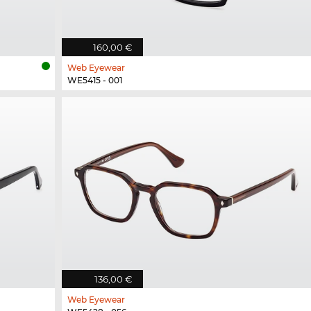
160,00 €
Web Eyewear
WE5415 - 001
136,00 €
Web Eyewear