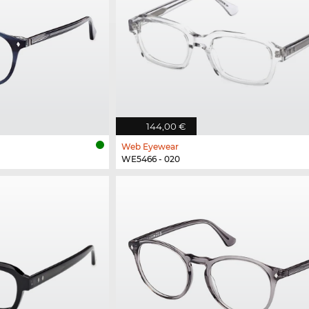
144,00 €
Web Eyewear
WE5466 - 020