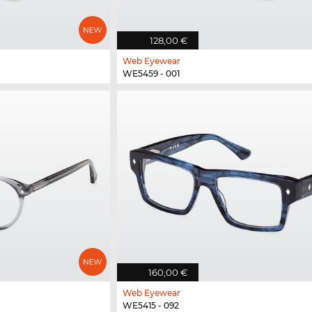
128,00 €
Web Eyewear
WE5459 - 001
160,00 €
Web Eyewear
WE5415 - 092