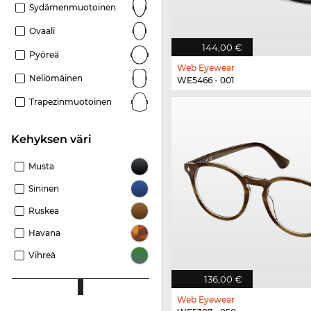
Sydämenmuotoinen
Ovaali
144,00 €
Pyöreä
Web Eyewear
Neliömäinen
WE5466 - 001
Trapezinmuotoinen
Kehyksen väri
Musta
Sininen
Ruskea
Havana
Vihreä
136,00 €
Web Eyewear