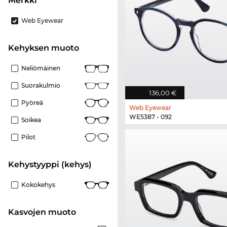
Merkki
Web Eyewear
Kehyksen muoto
Neliömäinen
Suorakulmio
136,00 €
Pyöreä
Web Eyewear
WE5387 - 092
Soikea
Pilot
Kehystyyppi (kehys)
Kokokehys
Kasvojen muoto